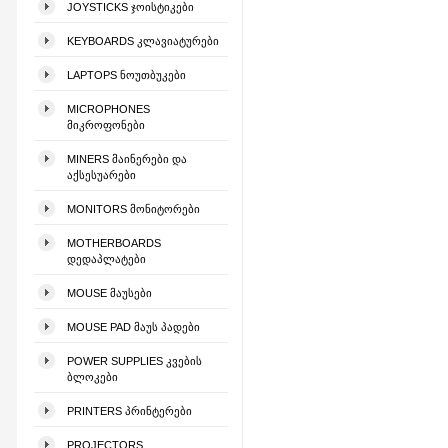
JOYSTICKS ᲯᲝᲘᲡᲢᲘᲙᲔᲑᲘ
KEYBOARDS ᲙᲚᲐᲕᲘᲐᲢᲣᲠᲔᲑᲘ
LAPTOPS ᲜᲝᲣᲗᲑᲣᲙᲔᲑᲘ
MICROPHONES
ᲛᲘᲙᲠᲝᲤᲝᲜᲔᲑᲘ
MINERS ᲛᲐᲘᲜᲔᲠᲔᲑᲘ ᲓᲐ
ᲐᲥᲡᲔᲡᲣᲐᲠᲔᲑᲘ
MONITORS ᲛᲝᲜᲘᲢᲝᲠᲔᲑᲘ
MOTHERBOARDS
ᲓᲔᲓᲐᲞᲚᲐᲢᲔᲑᲘ
MOUSE ᲛᲐᲣᲡᲔᲑᲘ
MOUSE PAD ᲛᲐᲣᲡ ᲞᲐᲓᲔᲑᲘ
POWER SUPPLIES ᲙᲕᲔᲑᲘᲡ
ᲑᲚᲝᲙᲔᲑᲘ
PRINTERS ᲞᲠᲘᲜᲢᲔᲠᲔᲑᲘ
PROJECTORS