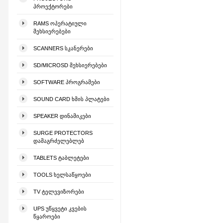
ᲞᲠᲝᲔᲥᲢᲝᲠᲔᲑᲘ
RAMS ᲝᲞᲔᲠᲐᲢᲘᲣᲚᲘ
ᲛᲔᲮᲡᲘᲔᲠᲔᲑᲔᲑᲘ
SCANNERS ᲡᲙᲐᲜᲔᲠᲔᲑᲘ
SD/MICROSD ᲛᲔᲮᲡᲘᲔᲠᲔᲑᲔᲑᲘ
SOFTWARE ᲞᲠᲝᲒᲠᲐᲛᲔᲑᲘ
SOUND CARD ᲮᲛᲘᲡ ᲞᲚᲐᲢᲔᲑᲘ
SPEAKER ᲓᲘᲜᲐᲛᲘᲙᲔᲑᲘ
SURGE PROTECTORS
ᲓᲐᲛᲐᲒᲠᲫᲔᲚᲔᲑᲚᲔᲑ
TABLETS ᲢᲐᲑᲚᲔᲢᲔᲑᲘ
TOOLS ᲮᲔᲚᲡᲐᲬᲧᲝᲔᲑᲘ
TV ᲢᲔᲚᲔᲕᲘᲖᲝᲠᲔᲑᲘ
UPS ᲣᲬᲧᲕᲔᲢᲘ ᲙᲕᲔᲑᲘᲡ
ᲬᲧᲐᲠᲝᲔᲑᲘ