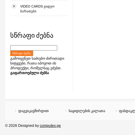
VIDEO CARDS ᲕᲘᲓᲔᲝ
ᲑᲐᲠᲐᲗᲔᲑᲘ
სწრაფი ძებნა
ᲡᲬᲠᲐᲤᲘ ᲫᲔᲑᲜᲐ
გამოიყენეთ საძიებო ძირითადი
სიტყვები, რათა იპოვოთ ის
პროდუქტი, რომელსაც ეძებთ.
გაფართოებული ძებნა
დაგვიკავშირდით
საყიდლების კალათა
ფასდაკლ
© 2026 Designed by
computex.ge