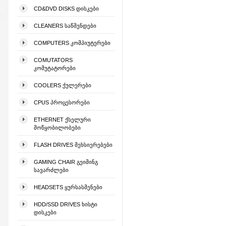
CD&DVD DISKS ᲓᲘᲡᲙᲔᲑᲘ
CLEANERS ᲡᲐᲬᲛᲔᲜᲓᲔᲑᲘ
COMPUTERS ᲙᲝᲛᲞᲘᲣᲢᲔᲠᲔᲑᲘ
COMUTATORS
ᲙᲝᲛᲣᲢᲐᲢᲝᲠᲔᲑᲘ
COOLERS ᲥᲣᲚᲔᲠᲔᲑᲘ
CPUS ᲞᲠᲝᲪᲔᲡᲝᲠᲔᲑᲘ
ETHERNET ᲥᲡᲔᲚᲣᲠᲘ
ᲛᲝᲬᲧᲝᲑᲘᲚᲝᲑᲔᲑᲘ
FLASH DRIVES ᲛᲔᲮᲡᲘᲔᲠᲔᲑᲔᲑᲘ
GAMING CHAIR ᲒᲔᲘᲛᲘᲜᲒ
ᲡᲐᲕᲐᲠᲫᲚᲔᲑᲘ
HEADSETS ᲧᲣᲠᲡᲐᲡᲛᲔᲜᲔᲑᲘ
HDD/SSD DRIVES ᲮᲘᲡᲢᲘ
ᲓᲘᲡᲙᲔᲑᲘ