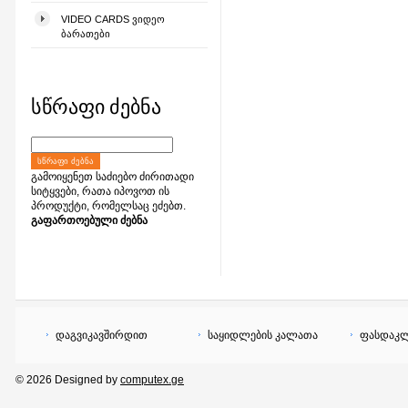
VIDEO CARDS ᲕᲘᲓᲔᲝ
ᲑᲐᲠᲐᲗᲔᲑᲘ
სწრაფი ძებნა
ᲡᲬᲠᲐᲤᲘ ᲫᲔᲑᲜᲐ
გამოიყენეთ საძიებო ძირითადი
სიტყვები, რათა იპოვოთ ის
პროდუქტი, რომელსაც ეძებთ.
გაფართოებული ძებნა
დაგვიკავშირდით
საყიდლების კალათა
ფასდაკლ
© 2026 Designed by
computex.ge