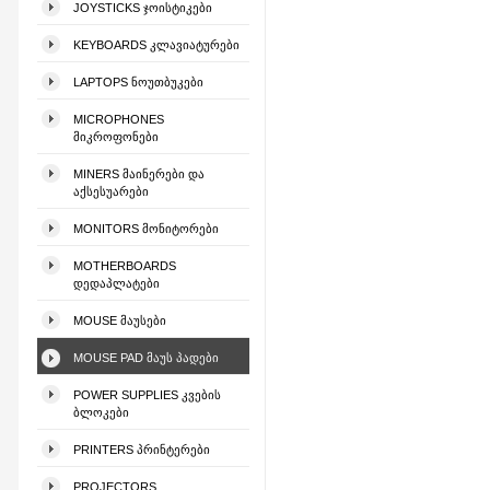
JOYSTICKS ᲯᲝᲘᲡᲢᲘᲙᲔᲑᲘ
KEYBOARDS ᲙᲚᲐᲕᲘᲐᲢᲣᲠᲔᲑᲘ
LAPTOPS ᲜᲝᲣᲗᲑᲣᲙᲔᲑᲘ
MICROPHONES
ᲛᲘᲙᲠᲝᲤᲝᲜᲔᲑᲘ
MINERS ᲛᲐᲘᲜᲔᲠᲔᲑᲘ ᲓᲐ
ᲐᲥᲡᲔᲡᲣᲐᲠᲔᲑᲘ
MONITORS ᲛᲝᲜᲘᲢᲝᲠᲔᲑᲘ
MOTHERBOARDS
ᲓᲔᲓᲐᲞᲚᲐᲢᲔᲑᲘ
MOUSE ᲛᲐᲣᲡᲔᲑᲘ
MOUSE PAD ᲛᲐᲣᲡ ᲞᲐᲓᲔᲑᲘ
POWER SUPPLIES ᲙᲕᲔᲑᲘᲡ
ᲑᲚᲝᲙᲔᲑᲘ
PRINTERS ᲞᲠᲘᲜᲢᲔᲠᲔᲑᲘ
PROJECTORS