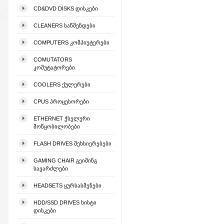
CD&DVD DISKS ᲓᲘᲡᲙᲔᲑᲘ
CLEANERS ᲡᲐᲬᲛᲔᲜᲓᲔᲑᲘ
COMPUTERS ᲙᲝᲛᲞᲘᲣᲢᲔᲠᲔᲑᲘ
COMUTATORS
ᲙᲝᲛᲣᲢᲐᲢᲝᲠᲔᲑᲘ
COOLERS ᲥᲣᲚᲔᲠᲔᲑᲘ
CPUS ᲞᲠᲝᲪᲔᲡᲝᲠᲔᲑᲘ
ETHERNET ᲥᲡᲔᲚᲣᲠᲘ
ᲛᲝᲬᲧᲝᲑᲘᲚᲝᲑᲔᲑᲘ
FLASH DRIVES ᲛᲔᲮᲡᲘᲔᲠᲔᲑᲔᲑᲘ
GAMING CHAIR ᲒᲔᲘᲛᲘᲜᲒ
ᲡᲐᲕᲐᲠᲫᲚᲔᲑᲘ
HEADSETS ᲧᲣᲠᲡᲐᲡᲛᲔᲜᲔᲑᲘ
HDD/SSD DRIVES ᲮᲘᲡᲢᲘ
ᲓᲘᲡᲙᲔᲑᲘ