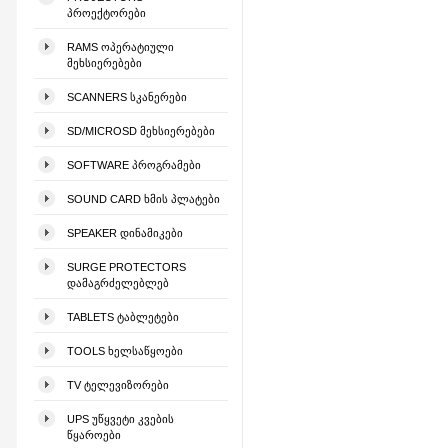
ᲞᲠᲝᲔᲥᲢᲝᲠᲔᲑᲘ
RAMS ᲝᲞᲔᲠᲐᲢᲘᲣᲚᲘ
ᲛᲔᲮᲡᲘᲔᲠᲔᲑᲔᲑᲘ
SCANNERS ᲡᲙᲐᲜᲔᲠᲔᲑᲘ
SD/MICROSD ᲛᲔᲮᲡᲘᲔᲠᲔᲑᲔᲑᲘ
SOFTWARE ᲞᲠᲝᲒᲠᲐᲛᲔᲑᲘ
SOUND CARD ᲮᲛᲘᲡ ᲞᲚᲐᲢᲔᲑᲘ
SPEAKER ᲓᲘᲜᲐᲛᲘᲙᲔᲑᲘ
SURGE PROTECTORS
ᲓᲐᲛᲐᲒᲠᲫᲔᲚᲔᲑᲚᲔᲑ
TABLETS ᲢᲐᲑᲚᲔᲢᲔᲑᲘ
TOOLS ᲮᲔᲚᲡᲐᲬᲧᲝᲔᲑᲘ
TV ᲢᲔᲚᲔᲕᲘᲖᲝᲠᲔᲑᲘ
UPS ᲣᲬᲧᲕᲔᲢᲘ ᲙᲕᲔᲑᲘᲡ
ᲬᲧᲐᲠᲝᲔᲑᲘ