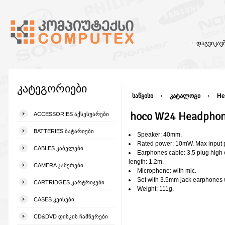
დაგვიკა
კატეგორიები
საწყისი
კატალოგი
He
hoco W24 Headpho
ACCESSORIES ᲐᲥᲡᲔᲡᲣᲐᲠᲔᲑᲘ
BATTERIES ᲑᲐᲢᲐᲠᲘᲔᲑᲘ
Speaker: 40mm.
Rated power: 10mW. Max input
CABLES ᲙᲐᲑᲔᲚᲔᲑᲘ
Earphones cable: 3.5 plug high e
length: 1.2m.
CAMERA ᲙᲐᲛᲔᲠᲔᲑᲘ
Microphone: with mic.
Set with 3.5mm jack earphones w
CARTRIDGES ᲙᲐᲠᲢᲠᲘᲯᲔᲑᲘ
Weight: 111g.
CASES ᲙᲔᲘᲡᲔᲑᲘ
CD&DVD ᲓᲘᲡᲙᲘᲡ ᲩᲐᲛᲬᲔᲠᲔᲑᲘ