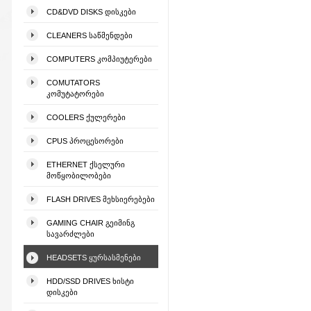
CD&DVD DISKS ᲓᲘᲡᲙᲔᲑᲘ
CLEANERS ᲡᲐᲬᲛᲔᲜᲓᲔᲑᲘ
COMPUTERS ᲙᲝᲛᲞᲘᲣᲢᲔᲠᲔᲑᲘ
COMUTATORS
ᲙᲝᲛᲣᲢᲐᲢᲝᲠᲔᲑᲘ
COOLERS ᲥᲣᲚᲔᲠᲔᲑᲘ
CPUS ᲞᲠᲝᲪᲔᲡᲝᲠᲔᲑᲘ
ETHERNET ᲥᲡᲔᲚᲣᲠᲘ
ᲛᲝᲬᲧᲝᲑᲘᲚᲝᲑᲔᲑᲘ
FLASH DRIVES ᲛᲔᲮᲡᲘᲔᲠᲔᲑᲔᲑᲘ
GAMING CHAIR ᲒᲔᲘᲛᲘᲜᲒ
ᲡᲐᲕᲐᲠᲫᲚᲔᲑᲘ
HEADSETS ᲧᲣᲠᲡᲐᲡᲛᲔᲜᲔᲑᲘ
HDD/SSD DRIVES ᲮᲘᲡᲢᲘ
ᲓᲘᲡᲙᲔᲑᲘ