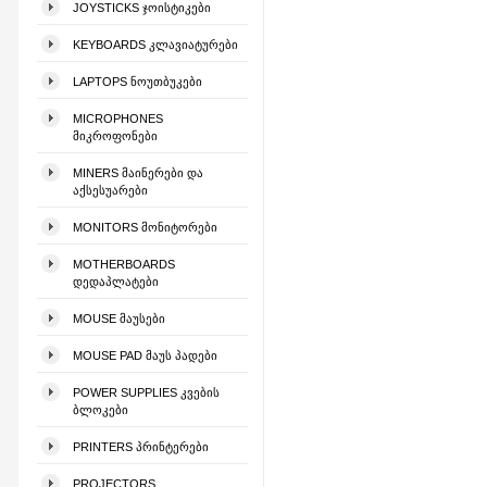
JOYSTICKS ᲯᲝᲘᲡᲢᲘᲙᲔᲑᲘ
KEYBOARDS ᲙᲚᲐᲕᲘᲐᲢᲣᲠᲔᲑᲘ
LAPTOPS ᲜᲝᲣᲗᲑᲣᲙᲔᲑᲘ
MICROPHONES
ᲛᲘᲙᲠᲝᲤᲝᲜᲔᲑᲘ
MINERS ᲛᲐᲘᲜᲔᲠᲔᲑᲘ ᲓᲐ
ᲐᲥᲡᲔᲡᲣᲐᲠᲔᲑᲘ
MONITORS ᲛᲝᲜᲘᲢᲝᲠᲔᲑᲘ
MOTHERBOARDS
ᲓᲔᲓᲐᲞᲚᲐᲢᲔᲑᲘ
MOUSE ᲛᲐᲣᲡᲔᲑᲘ
MOUSE PAD ᲛᲐᲣᲡ ᲞᲐᲓᲔᲑᲘ
POWER SUPPLIES ᲙᲕᲔᲑᲘᲡ
ᲑᲚᲝᲙᲔᲑᲘ
PRINTERS ᲞᲠᲘᲜᲢᲔᲠᲔᲑᲘ
PROJECTORS