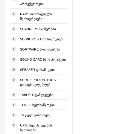
ᲞᲠᲝᲔᲥᲢᲝᲠᲔᲑᲘ
RAMS ᲝᲞᲔᲠᲐᲢᲘᲣᲚᲘ
ᲛᲔᲮᲡᲘᲔᲠᲔᲑᲔᲑᲘ
SCANNERS ᲡᲙᲐᲜᲔᲠᲔᲑᲘ
SD/MICROSD ᲛᲔᲮᲡᲘᲔᲠᲔᲑᲔᲑᲘ
SOFTWARE ᲞᲠᲝᲒᲠᲐᲛᲔᲑᲘ
SOUND CARD ᲮᲛᲘᲡ ᲞᲚᲐᲢᲔᲑᲘ
SPEAKER ᲓᲘᲜᲐᲛᲘᲙᲔᲑᲘ
SURGE PROTECTORS
ᲓᲐᲛᲐᲒᲠᲫᲔᲚᲔᲑᲚᲔᲑ
TABLETS ᲢᲐᲑᲚᲔᲢᲔᲑᲘ
TOOLS ᲮᲔᲚᲡᲐᲬᲧᲝᲔᲑᲘ
TV ᲢᲔᲚᲔᲕᲘᲖᲝᲠᲔᲑᲘ
UPS ᲣᲬᲧᲕᲔᲢᲘ ᲙᲕᲔᲑᲘᲡ
ᲬᲧᲐᲠᲝᲔᲑᲘ