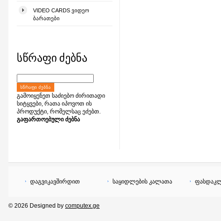
VIDEO CARDS ᲕᲘᲓᲔᲝ
ᲑᲐᲠᲐᲗᲔᲑᲘ
სწრაფი ძებნა
ᲡᲬᲠᲐᲤᲘ ᲫᲔᲑᲜᲐ
გამოიყენეთ საძიებო ძირითადი
სიტყვები, რათა იპოვოთ ის
პროდუქტი, რომელსაც ეძებთ.
გაფართოებული ძებნა
დაგვიკავშირდით
საყიდლების კალათა
ფასდაკლ
© 2026 Designed by
computex.ge