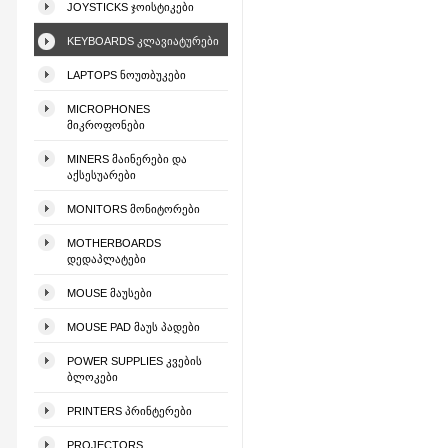
JOYSTICKS ᲯᲝᲘᲡᲢᲘᲙᲔᲑᲘ
KEYBOARDS ᲙᲚᲐᲕᲘᲐᲢᲣᲠᲔᲑᲘ
LAPTOPS ᲜᲝᲣᲗᲑᲣᲙᲔᲑᲘ
MICROPHONES
ᲛᲘᲙᲠᲝᲤᲝᲜᲔᲑᲘ
MINERS ᲛᲐᲘᲜᲔᲠᲔᲑᲘ ᲓᲐ
ᲐᲥᲡᲔᲡᲣᲐᲠᲔᲑᲘ
MONITORS ᲛᲝᲜᲘᲢᲝᲠᲔᲑᲘ
MOTHERBOARDS
ᲓᲔᲓᲐᲞᲚᲐᲢᲔᲑᲘ
MOUSE ᲛᲐᲣᲡᲔᲑᲘ
MOUSE PAD ᲛᲐᲣᲡ ᲞᲐᲓᲔᲑᲘ
POWER SUPPLIES ᲙᲕᲔᲑᲘᲡ
ᲑᲚᲝᲙᲔᲑᲘ
PRINTERS ᲞᲠᲘᲜᲢᲔᲠᲔᲑᲘ
PROJECTORS