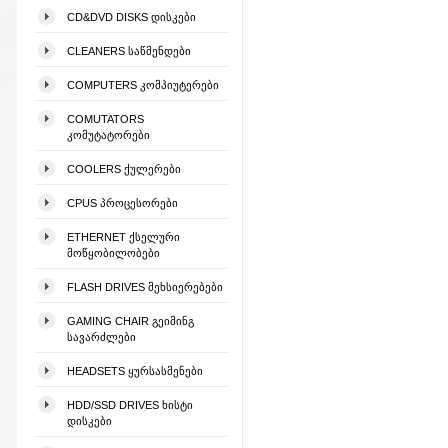
CD&DVD DISKS ᲓᲘᲡᲙᲔᲑᲘ
CLEANERS ᲡᲐᲬᲛᲔᲜᲓᲔᲑᲘ
COMPUTERS ᲙᲝᲛᲞᲘᲣᲢᲔᲠᲔᲑᲘ
COMUTATORS
ᲙᲝᲛᲣᲢᲐᲢᲝᲠᲔᲑᲘ
COOLERS ᲥᲣᲚᲔᲠᲔᲑᲘ
CPUS ᲞᲠᲝᲪᲔᲡᲝᲠᲔᲑᲘ
ETHERNET ᲥᲡᲔᲚᲣᲠᲘ
ᲛᲝᲬᲧᲝᲑᲘᲚᲝᲑᲔᲑᲘ
FLASH DRIVES ᲛᲔᲮᲡᲘᲔᲠᲔᲑᲔᲑᲘ
GAMING CHAIR ᲒᲔᲘᲛᲘᲜᲒ
ᲡᲐᲕᲐᲠᲫᲚᲔᲑᲘ
HEADSETS ᲧᲣᲠᲡᲐᲡᲛᲔᲜᲔᲑᲘ
HDD/SSD DRIVES ᲮᲘᲡᲢᲘ
ᲓᲘᲡᲙᲔᲑᲘ