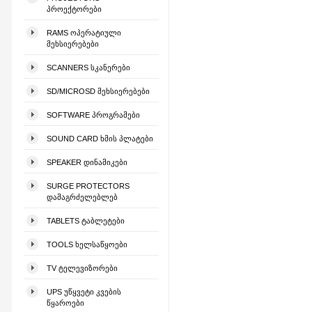
ᲞᲠᲝᲔᲥᲢᲝᲠᲔᲑᲘ
RAMS ᲝᲞᲔᲠᲐᲢᲘᲣᲚᲘ
ᲛᲔᲮᲡᲘᲔᲠᲔᲑᲔᲑᲘ
SCANNERS ᲡᲙᲐᲜᲔᲠᲔᲑᲘ
SD/MICROSD ᲛᲔᲮᲡᲘᲔᲠᲔᲑᲔᲑᲘ
SOFTWARE ᲞᲠᲝᲒᲠᲐᲛᲔᲑᲘ
SOUND CARD ᲮᲛᲘᲡ ᲞᲚᲐᲢᲔᲑᲘ
SPEAKER ᲓᲘᲜᲐᲛᲘᲙᲔᲑᲘ
SURGE PROTECTORS
ᲓᲐᲛᲐᲒᲠᲫᲔᲚᲔᲑᲚᲔᲑ
TABLETS ᲢᲐᲑᲚᲔᲢᲔᲑᲘ
TOOLS ᲮᲔᲚᲡᲐᲬᲧᲝᲔᲑᲘ
TV ᲢᲔᲚᲔᲕᲘᲖᲝᲠᲔᲑᲘ
UPS ᲣᲬᲧᲕᲔᲢᲘ ᲙᲕᲔᲑᲘᲡ
ᲬᲧᲐᲠᲝᲔᲑᲘ