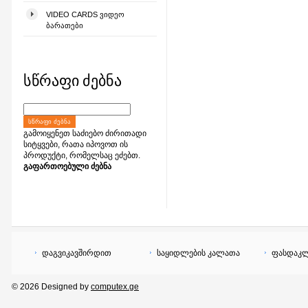
VIDEO CARDS ᲕᲘᲓᲔᲝ
ᲑᲐᲠᲐᲗᲔᲑᲘ
სწრაფი ძებნა
ᲡᲬᲠᲐᲤᲘ ᲫᲔᲑᲜᲐ
გამოიყენეთ საძიებო ძირითადი
სიტყვები, რათა იპოვოთ ის
პროდუქტი, რომელსაც ეძებთ.
გაფართოებული ძებნა
დაგვიკავშირდით
საყიდლების კალათა
ფასდაკლ
© 2026 Designed by
computex.ge