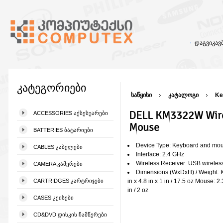
დაგვიკა
კატეგორიები
საწყისი
კატალოგი
Ke
DELL KM3322W Wire
ACCESSORIES ᲐᲥᲡᲔᲡᲣᲐᲠᲔᲑᲘ
Mouse
BATTERIES ᲑᲐᲢᲐᲠᲘᲔᲑᲘ
Device Type: Keyboard and mou
CABLES ᲙᲐᲑᲔᲚᲔᲑᲘ
Interface: 2.4 GHz
Wireless Receiver: USB wireless
CAMERA ᲙᲐᲛᲔᲠᲔᲑᲘ
Dimensions (WxDxH) / Weight: 
CARTRIDGES ᲙᲐᲠᲢᲠᲘᲯᲔᲑᲘ
in x 4.8 in x 1 in / 17.5 oz Mouse: 2.3
in / 2 oz
CASES ᲙᲔᲘᲡᲔᲑᲘ
CD&DVD ᲓᲘᲡᲙᲘᲡ ᲩᲐᲛᲬᲔᲠᲔᲑᲘ