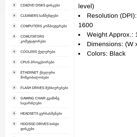
level)
CD&DVD DISKS ᲓᲘᲡᲙᲔᲑᲘ
Resolution (DPI):
CLEANERS ᲡᲐᲬᲛᲔᲜᲓᲔᲑᲘ
1600
COMPUTERS ᲙᲝᲛᲞᲘᲣᲢᲔᲠᲔᲑᲘ
Weight Approx.: 
COMUTATORS
ᲙᲝᲛᲣᲢᲐᲢᲝᲠᲔᲑᲘ
Dimensions: (W 
COOLERS ᲥᲣᲚᲔᲠᲔᲑᲘ
Colors: Black
CPUS ᲞᲠᲝᲪᲔᲡᲝᲠᲔᲑᲘ
ETHERNET ᲥᲡᲔᲚᲣᲠᲘ
ᲛᲝᲬᲧᲝᲑᲘᲚᲝᲑᲔᲑᲘ
FLASH DRIVES ᲛᲔᲮᲡᲘᲔᲠᲔᲑᲔᲑᲘ
GAMING CHAIR ᲒᲔᲘᲛᲘᲜᲒ
ᲡᲐᲕᲐᲠᲫᲚᲔᲑᲘ
HEADSETS ᲧᲣᲠᲡᲐᲡᲛᲔᲜᲔᲑᲘ
HDD/SSD DRIVES ᲮᲘᲡᲢᲘ
ᲓᲘᲡᲙᲔᲑᲘ