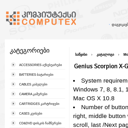
დაგვიკა
კატეგორიები
საწყისი
კატალოგი
Mo
Genius Scorpion X-
ACCESSORIES ᲐᲥᲡᲔᲡᲣᲐᲠᲔᲑᲘ
BATTERIES ᲑᲐᲢᲐᲠᲘᲔᲑᲘ
System requirem
CABLES ᲙᲐᲑᲔᲚᲔᲑᲘ
Windows 7, 8, 8.1, 1
CAMERA ᲙᲐᲛᲔᲠᲔᲑᲘ
Mac OS X 10.8
CARTRIDGES ᲙᲐᲠᲢᲠᲘᲯᲔᲑᲘ
Number of buttons
CASES ᲙᲔᲘᲡᲔᲑᲘ
right, middle button 
CD&DVD ᲓᲘᲡᲙᲘᲡ ᲩᲐᲛᲬᲔᲠᲔᲑᲘ
scroll, last /Next pa