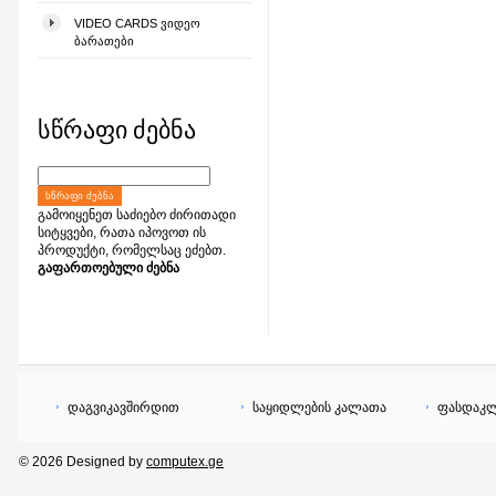
VIDEO CARDS ᲕᲘᲓᲔᲝ
ᲑᲐᲠᲐᲗᲔᲑᲘ
სწრაფი ძებნა
ᲡᲬᲠᲐᲤᲘ ᲫᲔᲑᲜᲐ
გამოიყენეთ საძიებო ძირითადი
სიტყვები, რათა იპოვოთ ის
პროდუქტი, რომელსაც ეძებთ.
გაფართოებული ძებნა
დაგვიკავშირდით
საყიდლების კალათა
ფასდაკლ
© 2026 Designed by
computex.ge