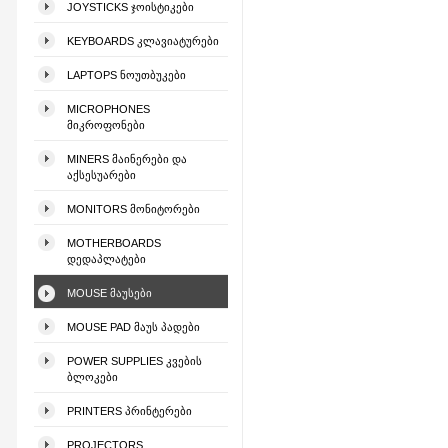
JOYSTICKS ᲯᲝᲘᲡᲢᲘᲙᲔᲑᲘ
KEYBOARDS ᲙᲚᲐᲕᲘᲐᲢᲣᲠᲔᲑᲘ
LAPTOPS ᲜᲝᲣᲗᲑᲣᲙᲔᲑᲘ
MICROPHONES
ᲛᲘᲙᲠᲝᲤᲝᲜᲔᲑᲘ
MINERS ᲛᲐᲘᲜᲔᲠᲔᲑᲘ ᲓᲐ
ᲐᲥᲡᲔᲡᲣᲐᲠᲔᲑᲘ
MONITORS ᲛᲝᲜᲘᲢᲝᲠᲔᲑᲘ
MOTHERBOARDS
ᲓᲔᲓᲐᲞᲚᲐᲢᲔᲑᲘ
MOUSE ᲛᲐᲣᲡᲔᲑᲘ
MOUSE PAD ᲛᲐᲣᲡ ᲞᲐᲓᲔᲑᲘ
POWER SUPPLIES ᲙᲕᲔᲑᲘᲡ
ᲑᲚᲝᲙᲔᲑᲘ
PRINTERS ᲞᲠᲘᲜᲢᲔᲠᲔᲑᲘ
PROJECTORS