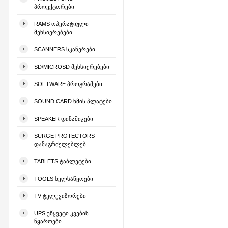
ᲞᲠᲝᲔᲥᲢᲝᲠᲔᲑᲘ
RAMS ᲝᲞᲔᲠᲐᲢᲘᲣᲚᲘ
ᲛᲔᲮᲡᲘᲔᲠᲔᲑᲔᲑᲘ
SCANNERS ᲡᲙᲐᲜᲔᲠᲔᲑᲘ
SD/MICROSD ᲛᲔᲮᲡᲘᲔᲠᲔᲑᲔᲑᲘ
SOFTWARE ᲞᲠᲝᲒᲠᲐᲛᲔᲑᲘ
SOUND CARD ᲮᲛᲘᲡ ᲞᲚᲐᲢᲔᲑᲘ
SPEAKER ᲓᲘᲜᲐᲛᲘᲙᲔᲑᲘ
SURGE PROTECTORS
ᲓᲐᲛᲐᲒᲠᲫᲔᲚᲔᲑᲚᲔᲑ
TABLETS ᲢᲐᲑᲚᲔᲢᲔᲑᲘ
TOOLS ᲮᲔᲚᲡᲐᲬᲧᲝᲔᲑᲘ
TV ᲢᲔᲚᲔᲕᲘᲖᲝᲠᲔᲑᲘ
UPS ᲣᲬᲧᲕᲔᲢᲘ ᲙᲕᲔᲑᲘᲡ
ᲬᲧᲐᲠᲝᲔᲑᲘ