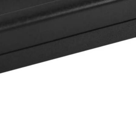
ᲞᲠᲝᲔᲥᲢᲝᲠᲔᲑᲘ
RAMS ᲝᲞᲔᲠᲐᲢᲘᲣᲚᲘ
ᲛᲔᲮᲡᲘᲔᲠᲔᲑᲔᲑᲘ
SCANNERS ᲡᲙᲐᲜᲔᲠᲔᲑᲘ
SD/MICROSD ᲛᲔᲮᲡᲘᲔᲠᲔᲑᲔᲑᲘ
SOFTWARE ᲞᲠᲝᲒᲠᲐᲛᲔᲑᲘ
SOUND CARD ᲮᲛᲘᲡ ᲞᲚᲐᲢᲔᲑᲘ
SPEAKER ᲓᲘᲜᲐᲛᲘᲙᲔᲑᲘ
SURGE PROTECTORS
ᲓᲐᲛᲐᲒᲠᲫᲔᲚᲔᲑᲚᲔᲑ
TABLETS ᲢᲐᲑᲚᲔᲢᲔᲑᲘ
TOOLS ᲮᲔᲚᲡᲐᲬᲧᲝᲔᲑᲘ
TV ᲢᲔᲚᲔᲕᲘᲖᲝᲠᲔᲑᲘ
UPS ᲣᲬᲧᲕᲔᲢᲘ ᲙᲕᲔᲑᲘᲡ
ᲬᲧᲐᲠᲝᲔᲑᲘ