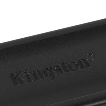
JOYSTICKS ᲯᲝᲘᲡᲢᲘᲙᲔᲑᲘ
KEYBOARDS ᲙᲚᲐᲕᲘᲐᲢᲣᲠᲔᲑᲘ
LAPTOPS ᲜᲝᲣᲗᲑᲣᲙᲔᲑᲘ
MICROPHONES
ᲛᲘᲙᲠᲝᲤᲝᲜᲔᲑᲘ
MINERS ᲛᲐᲘᲜᲔᲠᲔᲑᲘ ᲓᲐ
ᲐᲥᲡᲔᲡᲣᲐᲠᲔᲑᲘ
MONITORS ᲛᲝᲜᲘᲢᲝᲠᲔᲑᲘ
MOTHERBOARDS
ᲓᲔᲓᲐᲞᲚᲐᲢᲔᲑᲘ
MOUSE ᲛᲐᲣᲡᲔᲑᲘ
MOUSE PAD ᲛᲐᲣᲡ ᲞᲐᲓᲔᲑᲘ
POWER SUPPLIES ᲙᲕᲔᲑᲘᲡ
ᲑᲚᲝᲙᲔᲑᲘ
PRINTERS ᲞᲠᲘᲜᲢᲔᲠᲔᲑᲘ
PROJECTORS