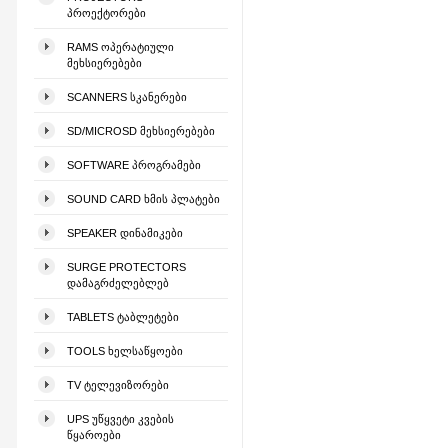
ᲞᲠᲝᲔᲥᲢᲝᲠᲔᲑᲘ
RAMS ᲝᲞᲔᲠᲐᲢᲘᲣᲚᲘ
ᲛᲔᲮᲡᲘᲔᲠᲔᲑᲔᲑᲘ
SCANNERS ᲡᲙᲐᲜᲔᲠᲔᲑᲘ
SD/MICROSD ᲛᲔᲮᲡᲘᲔᲠᲔᲑᲔᲑᲘ
SOFTWARE ᲞᲠᲝᲒᲠᲐᲛᲔᲑᲘ
SOUND CARD ᲮᲛᲘᲡ ᲞᲚᲐᲢᲔᲑᲘ
SPEAKER ᲓᲘᲜᲐᲛᲘᲙᲔᲑᲘ
SURGE PROTECTORS
ᲓᲐᲛᲐᲒᲠᲫᲔᲚᲔᲑᲚᲔᲑ
TABLETS ᲢᲐᲑᲚᲔᲢᲔᲑᲘ
TOOLS ᲮᲔᲚᲡᲐᲬᲧᲝᲔᲑᲘ
TV ᲢᲔᲚᲔᲕᲘᲖᲝᲠᲔᲑᲘ
UPS ᲣᲬᲧᲕᲔᲢᲘ ᲙᲕᲔᲑᲘᲡ
ᲬᲧᲐᲠᲝᲔᲑᲘ