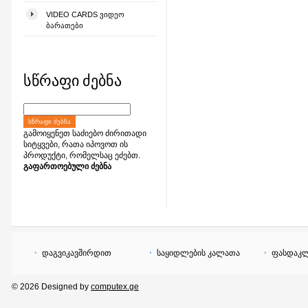
VIDEO CARDS ᲕᲘᲓᲔᲝ
ᲑᲐᲠᲐᲗᲔᲑᲘ
სწრაფი ძებნა
ᲡᲬᲠᲐᲤᲘ ᲫᲔᲑᲜᲐ
გამოიყენეთ საძიებო ძირითადი
სიტყვები, რათა იპოვოთ ის
პროდუქტი, რომელსაც ეძებთ.
გაფართოებული ძებნა
დაგვიკავშირდით
საყიდლების კალათა
ფასდაკლ
© 2026 Designed by
computex.ge