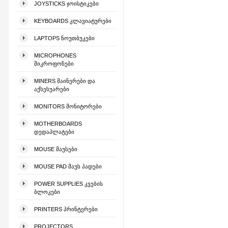
JOYSTICKS ᲯᲝᲘᲡᲢᲘᲙᲔᲑᲘ
KEYBOARDS ᲙᲚᲐᲕᲘᲐᲢᲣᲠᲔᲑᲘ
LAPTOPS ᲜᲝᲣᲗᲑᲣᲙᲔᲑᲘ
MICROPHONES
ᲛᲘᲙᲠᲝᲤᲝᲜᲔᲑᲘ
MINERS ᲛᲐᲘᲜᲔᲠᲔᲑᲘ ᲓᲐ
ᲐᲥᲡᲔᲡᲣᲐᲠᲔᲑᲘ
MONITORS ᲛᲝᲜᲘᲢᲝᲠᲔᲑᲘ
MOTHERBOARDS
ᲓᲔᲓᲐᲞᲚᲐᲢᲔᲑᲘ
MOUSE ᲛᲐᲣᲡᲔᲑᲘ
MOUSE PAD ᲛᲐᲣᲡ ᲞᲐᲓᲔᲑᲘ
POWER SUPPLIES ᲙᲕᲔᲑᲘᲡ
ᲑᲚᲝᲙᲔᲑᲘ
PRINTERS ᲞᲠᲘᲜᲢᲔᲠᲔᲑᲘ
PROJECTORS