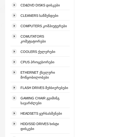
CD&DVD DISKS ᲓᲘᲡᲙᲔᲑᲘ
CLEANERS ᲡᲐᲬᲛᲔᲜᲓᲔᲑᲘ
COMPUTERS ᲙᲝᲛᲞᲘᲣᲢᲔᲠᲔᲑᲘ
COMUTATORS
ᲙᲝᲛᲣᲢᲐᲢᲝᲠᲔᲑᲘ
COOLERS ᲥᲣᲚᲔᲠᲔᲑᲘ
CPUS ᲞᲠᲝᲪᲔᲡᲝᲠᲔᲑᲘ
ETHERNET ᲥᲡᲔᲚᲣᲠᲘ
ᲛᲝᲬᲧᲝᲑᲘᲚᲝᲑᲔᲑᲘ
FLASH DRIVES ᲛᲔᲮᲡᲘᲔᲠᲔᲑᲔᲑᲘ
GAMING CHAIR ᲒᲔᲘᲛᲘᲜᲒ
ᲡᲐᲕᲐᲠᲫᲚᲔᲑᲘ
HEADSETS ᲧᲣᲠᲡᲐᲡᲛᲔᲜᲔᲑᲘ
HDD/SSD DRIVES ᲮᲘᲡᲢᲘ
ᲓᲘᲡᲙᲔᲑᲘ