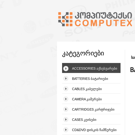
კატეგორიები
სა
B
ACCESSORIES ᲐᲥᲡᲔᲡᲣᲐᲠᲔᲑᲘ
BATTERIES ᲑᲐᲢᲐᲠᲘᲔᲑᲘ
CABLES ᲙᲐᲑᲔᲚᲔᲑᲘ
CAMERA ᲙᲐᲛᲔᲠᲔᲑᲘ
CARTRIDGES ᲙᲐᲠᲢᲠᲘᲯᲔᲑᲘ
CASES ᲙᲔᲘᲡᲔᲑᲘ
CD&DVD ᲓᲘᲡᲙᲘᲡ ᲩᲐᲛᲬᲔᲠᲔᲑᲘ