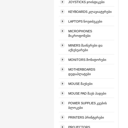
JOYSTICKS ᲯᲝᲘᲡᲢᲘᲙᲔᲑᲘ
KEYBOARDS ᲙᲚᲐᲕᲘᲐᲢᲣᲠᲔᲑᲘ
LAPTOPS ᲜᲝᲣᲗᲑᲣᲙᲔᲑᲘ
MICROPHONES
ᲛᲘᲙᲠᲝᲤᲝᲜᲔᲑᲘ
MINERS ᲛᲐᲘᲜᲔᲠᲔᲑᲘ ᲓᲐ
ᲐᲥᲡᲔᲡᲣᲐᲠᲔᲑᲘ
MONITORS ᲛᲝᲜᲘᲢᲝᲠᲔᲑᲘ
MOTHERBOARDS
ᲓᲔᲓᲐᲞᲚᲐᲢᲔᲑᲘ
MOUSE ᲛᲐᲣᲡᲔᲑᲘ
MOUSE PAD ᲛᲐᲣᲡ ᲞᲐᲓᲔᲑᲘ
POWER SUPPLIES ᲙᲕᲔᲑᲘᲡ
ᲑᲚᲝᲙᲔᲑᲘ
PRINTERS ᲞᲠᲘᲜᲢᲔᲠᲔᲑᲘ
PROJECTORS