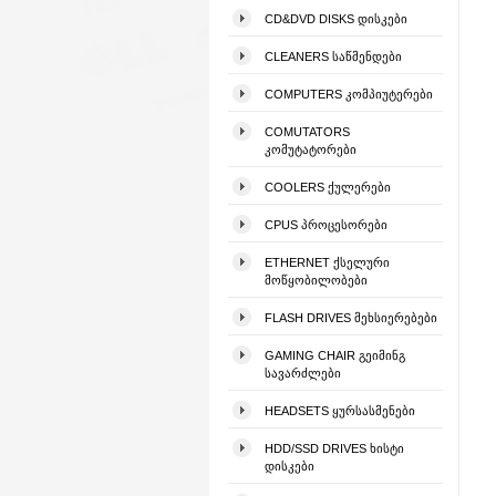
CD&DVD DISKS ᲓᲘᲡᲙᲔᲑᲘ
CLEANERS ᲡᲐᲬᲛᲔᲜᲓᲔᲑᲘ
COMPUTERS ᲙᲝᲛᲞᲘᲣᲢᲔᲠᲔᲑᲘ
COMUTATORS
ᲙᲝᲛᲣᲢᲐᲢᲝᲠᲔᲑᲘ
COOLERS ᲥᲣᲚᲔᲠᲔᲑᲘ
CPUS ᲞᲠᲝᲪᲔᲡᲝᲠᲔᲑᲘ
ETHERNET ᲥᲡᲔᲚᲣᲠᲘ
ᲛᲝᲬᲧᲝᲑᲘᲚᲝᲑᲔᲑᲘ
FLASH DRIVES ᲛᲔᲮᲡᲘᲔᲠᲔᲑᲔᲑᲘ
GAMING CHAIR ᲒᲔᲘᲛᲘᲜᲒ
ᲡᲐᲕᲐᲠᲫᲚᲔᲑᲘ
HEADSETS ᲧᲣᲠᲡᲐᲡᲛᲔᲜᲔᲑᲘ
HDD/SSD DRIVES ᲮᲘᲡᲢᲘ
ᲓᲘᲡᲙᲔᲑᲘ