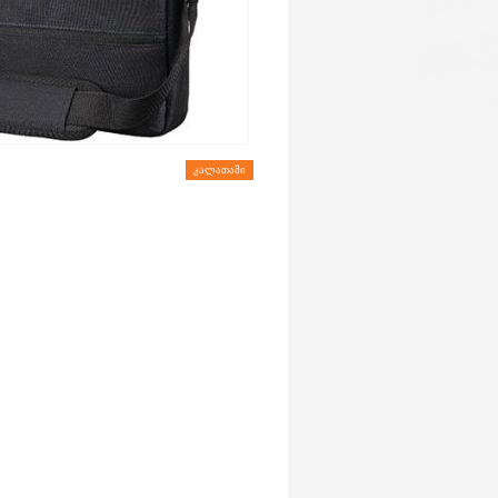
ᲙᲐᲚᲐᲗᲐᲨᲘ