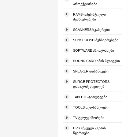
ᲞᲠᲝᲔᲥᲢᲝᲠᲔᲑᲘ
RAMS ᲝᲞᲔᲠᲐᲢᲘᲣᲚᲘ
ᲛᲔᲮᲡᲘᲔᲠᲔᲑᲔᲑᲘ
SCANNERS ᲡᲙᲐᲜᲔᲠᲔᲑᲘ
SD/MICROSD ᲛᲔᲮᲡᲘᲔᲠᲔᲑᲔᲑᲘ
SOFTWARE ᲞᲠᲝᲒᲠᲐᲛᲔᲑᲘ
SOUND CARD ᲮᲛᲘᲡ ᲞᲚᲐᲢᲔᲑᲘ
SPEAKER ᲓᲘᲜᲐᲛᲘᲙᲔᲑᲘ
SURGE PROTECTORS
ᲓᲐᲛᲐᲒᲠᲫᲔᲚᲔᲑᲚᲔᲑ
TABLETS ᲢᲐᲑᲚᲔᲢᲔᲑᲘ
TOOLS ᲮᲔᲚᲡᲐᲬᲧᲝᲔᲑᲘ
TV ᲢᲔᲚᲔᲕᲘᲖᲝᲠᲔᲑᲘ
UPS ᲣᲬᲧᲕᲔᲢᲘ ᲙᲕᲔᲑᲘᲡ
ᲬᲧᲐᲠᲝᲔᲑᲘ