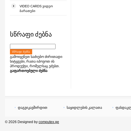
VIDEO CARDS ᲕᲘᲓᲔᲝ
ᲑᲐᲠᲐᲗᲔᲑᲘ
სწრაფი ძებნა
ᲡᲬᲠᲐᲤᲘ ᲫᲔᲑᲜᲐ
გამოიყენეთ საძიებო ძირითადი
სიტყვები, რათა იპოვოთ ის
პროდუქტი, რომელსაც ეძებთ.
გაფართოებული ძებნა
დაგვიკავშირდით
საყიდლების კალათა
ფასდაკლ
© 2026 Designed by
computex.ge