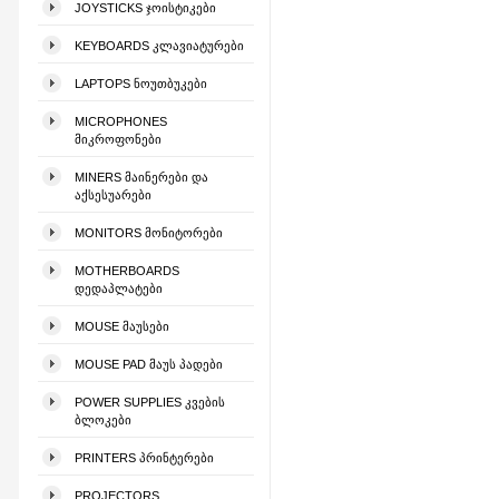
JOYSTICKS ᲯᲝᲘᲡᲢᲘᲙᲔᲑᲘ
KEYBOARDS ᲙᲚᲐᲕᲘᲐᲢᲣᲠᲔᲑᲘ
LAPTOPS ᲜᲝᲣᲗᲑᲣᲙᲔᲑᲘ
MICROPHONES
ᲛᲘᲙᲠᲝᲤᲝᲜᲔᲑᲘ
MINERS ᲛᲐᲘᲜᲔᲠᲔᲑᲘ ᲓᲐ
ᲐᲥᲡᲔᲡᲣᲐᲠᲔᲑᲘ
MONITORS ᲛᲝᲜᲘᲢᲝᲠᲔᲑᲘ
MOTHERBOARDS
ᲓᲔᲓᲐᲞᲚᲐᲢᲔᲑᲘ
MOUSE ᲛᲐᲣᲡᲔᲑᲘ
MOUSE PAD ᲛᲐᲣᲡ ᲞᲐᲓᲔᲑᲘ
POWER SUPPLIES ᲙᲕᲔᲑᲘᲡ
ᲑᲚᲝᲙᲔᲑᲘ
PRINTERS ᲞᲠᲘᲜᲢᲔᲠᲔᲑᲘ
PROJECTORS