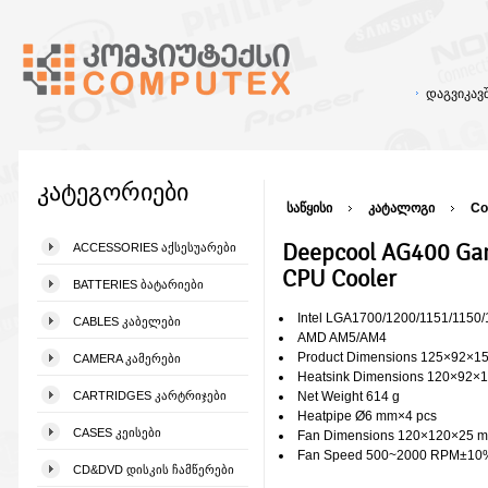
დაგვიკა
კატეგორიები
საწყისი
კატალოგი
Co
Deepcool AG400 Ga
ACCESSORIES ᲐᲥᲡᲔᲡᲣᲐᲠᲔᲑᲘ
CPU Cooler
BATTERIES ᲑᲐᲢᲐᲠᲘᲔᲑᲘ
Intel LGA1700/1200/1151/1150/
CABLES ᲙᲐᲑᲔᲚᲔᲑᲘ
AMD AM5/AM4
Product Dimensions 125×92×1
CAMERA ᲙᲐᲛᲔᲠᲔᲑᲘ
Heatsink Dimensions 120×92×
CARTRIDGES ᲙᲐᲠᲢᲠᲘᲯᲔᲑᲘ
Net Weight 614 g
Heatpipe Ø6 mm×4 pcs
CASES ᲙᲔᲘᲡᲔᲑᲘ
Fan Dimensions 120×120×25 
Fan Speed 500~2000 RPM±10
CD&DVD ᲓᲘᲡᲙᲘᲡ ᲩᲐᲛᲬᲔᲠᲔᲑᲘ