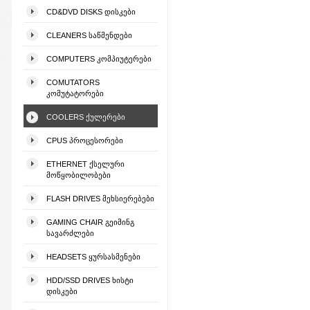
CD&DVD DISKS ᲓᲘᲡᲙᲔᲑᲘ
CLEANERS ᲡᲐᲬᲛᲔᲜᲓᲔᲑᲘ
COMPUTERS ᲙᲝᲛᲞᲘᲣᲢᲔᲠᲔᲑᲘ
COMUTATORS
ᲙᲝᲛᲣᲢᲐᲢᲝᲠᲔᲑᲘ
COOLERS ᲥᲣᲚᲔᲠᲔᲑᲘ
CPUS ᲞᲠᲝᲪᲔᲡᲝᲠᲔᲑᲘ
ETHERNET ᲥᲡᲔᲚᲣᲠᲘ
ᲛᲝᲬᲧᲝᲑᲘᲚᲝᲑᲔᲑᲘ
FLASH DRIVES ᲛᲔᲮᲡᲘᲔᲠᲔᲑᲔᲑᲘ
GAMING CHAIR ᲒᲔᲘᲛᲘᲜᲒ
ᲡᲐᲕᲐᲠᲫᲚᲔᲑᲘ
HEADSETS ᲧᲣᲠᲡᲐᲡᲛᲔᲜᲔᲑᲘ
HDD/SSD DRIVES ᲮᲘᲡᲢᲘ
ᲓᲘᲡᲙᲔᲑᲘ