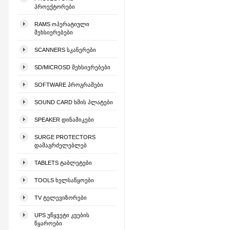
ᲞᲠᲝᲔᲥᲢᲝᲠᲔᲑᲘ
RAMS ᲝᲞᲔᲠᲐᲢᲘᲣᲚᲘ
ᲛᲔᲮᲡᲘᲔᲠᲔᲑᲔᲑᲘ
SCANNERS ᲡᲙᲐᲜᲔᲠᲔᲑᲘ
SD/MICROSD ᲛᲔᲮᲡᲘᲔᲠᲔᲑᲔᲑᲘ
SOFTWARE ᲞᲠᲝᲒᲠᲐᲛᲔᲑᲘ
SOUND CARD ᲮᲛᲘᲡ ᲞᲚᲐᲢᲔᲑᲘ
SPEAKER ᲓᲘᲜᲐᲛᲘᲙᲔᲑᲘ
SURGE PROTECTORS
ᲓᲐᲛᲐᲒᲠᲫᲔᲚᲔᲑᲚᲔᲑ
TABLETS ᲢᲐᲑᲚᲔᲢᲔᲑᲘ
TOOLS ᲮᲔᲚᲡᲐᲬᲧᲝᲔᲑᲘ
TV ᲢᲔᲚᲔᲕᲘᲖᲝᲠᲔᲑᲘ
UPS ᲣᲬᲧᲕᲔᲢᲘ ᲙᲕᲔᲑᲘᲡ
ᲬᲧᲐᲠᲝᲔᲑᲘ