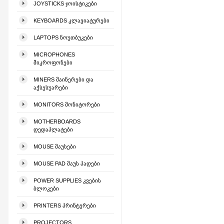
JOYSTICKS ᲯᲝᲘᲡᲢᲘᲙᲔᲑᲘ
KEYBOARDS ᲙᲚᲐᲕᲘᲐᲢᲣᲠᲔᲑᲘ
LAPTOPS ᲜᲝᲣᲗᲑᲣᲙᲔᲑᲘ
MICROPHONES
ᲛᲘᲙᲠᲝᲤᲝᲜᲔᲑᲘ
MINERS ᲛᲐᲘᲜᲔᲠᲔᲑᲘ ᲓᲐ
ᲐᲥᲡᲔᲡᲣᲐᲠᲔᲑᲘ
MONITORS ᲛᲝᲜᲘᲢᲝᲠᲔᲑᲘ
MOTHERBOARDS
ᲓᲔᲓᲐᲞᲚᲐᲢᲔᲑᲘ
MOUSE ᲛᲐᲣᲡᲔᲑᲘ
MOUSE PAD ᲛᲐᲣᲡ ᲞᲐᲓᲔᲑᲘ
POWER SUPPLIES ᲙᲕᲔᲑᲘᲡ
ᲑᲚᲝᲙᲔᲑᲘ
PRINTERS ᲞᲠᲘᲜᲢᲔᲠᲔᲑᲘ
PROJECTORS