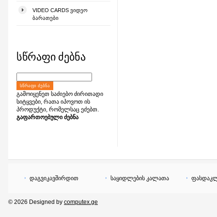
VIDEO CARDS ᲕᲘᲓᲔᲝ
ᲑᲐᲠᲐᲗᲔᲑᲘ
სწრაფი ძებნა
ᲡᲬᲠᲐᲤᲘ ᲫᲔᲑᲜᲐ
გამოიყენეთ საძიებო ძირითადი
სიტყვები, რათა იპოვოთ ის
პროდუქტი, რომელსაც ეძებთ.
გაფართოებული ძებნა
დაგვიკავშირდით
საყიდლების კალათა
ფასდაკლ
© 2026 Designed by
computex.ge