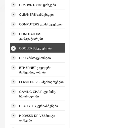
CD&DVD DISKS ᲓᲘᲡᲙᲔᲑᲘ
CLEANERS ᲡᲐᲬᲛᲔᲜᲓᲔᲑᲘ
COMPUTERS ᲙᲝᲛᲞᲘᲣᲢᲔᲠᲔᲑᲘ
COMUTATORS
ᲙᲝᲛᲣᲢᲐᲢᲝᲠᲔᲑᲘ
COOLERS ᲥᲣᲚᲔᲠᲔᲑᲘ
CPUS ᲞᲠᲝᲪᲔᲡᲝᲠᲔᲑᲘ
ETHERNET ᲥᲡᲔᲚᲣᲠᲘ
ᲛᲝᲬᲧᲝᲑᲘᲚᲝᲑᲔᲑᲘ
FLASH DRIVES ᲛᲔᲮᲡᲘᲔᲠᲔᲑᲔᲑᲘ
GAMING CHAIR ᲒᲔᲘᲛᲘᲜᲒ
ᲡᲐᲕᲐᲠᲫᲚᲔᲑᲘ
HEADSETS ᲧᲣᲠᲡᲐᲡᲛᲔᲜᲔᲑᲘ
HDD/SSD DRIVES ᲮᲘᲡᲢᲘ
ᲓᲘᲡᲙᲔᲑᲘ