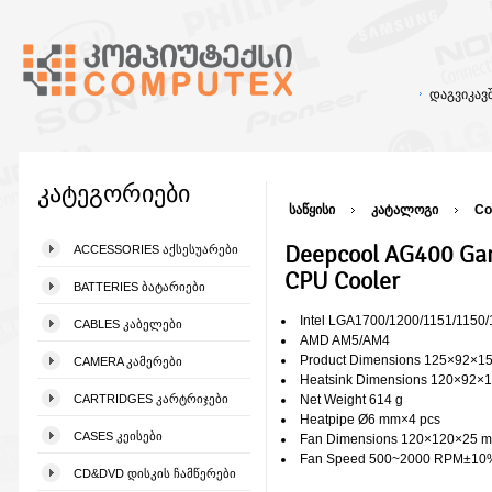
დაგვიკა
კატეგორიები
საწყისი
კატალოგი
Co
Deepcool AG400 Ga
ACCESSORIES ᲐᲥᲡᲔᲡᲣᲐᲠᲔᲑᲘ
CPU Cooler
BATTERIES ᲑᲐᲢᲐᲠᲘᲔᲑᲘ
Intel LGA1700/1200/1151/1150/
CABLES ᲙᲐᲑᲔᲚᲔᲑᲘ
AMD AM5/AM4
Product Dimensions 125×92×1
CAMERA ᲙᲐᲛᲔᲠᲔᲑᲘ
Heatsink Dimensions 120×92×
CARTRIDGES ᲙᲐᲠᲢᲠᲘᲯᲔᲑᲘ
Net Weight 614 g
Heatpipe Ø6 mm×4 pcs
CASES ᲙᲔᲘᲡᲔᲑᲘ
Fan Dimensions 120×120×25 
Fan Speed 500~2000 RPM±10
CD&DVD ᲓᲘᲡᲙᲘᲡ ᲩᲐᲛᲬᲔᲠᲔᲑᲘ