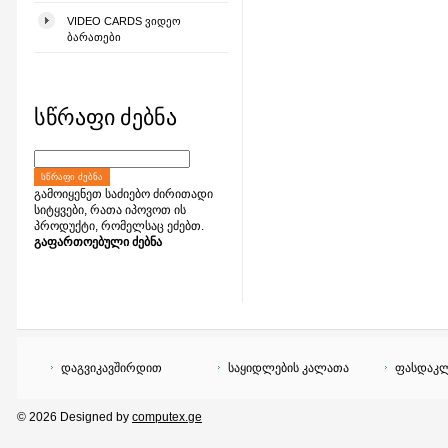
VIDEO CARDS ᲕᲘᲓᲔᲝ
ᲑᲐᲠᲐᲗᲔᲑᲘ
სწრაფი ძებნა
ᲡᲬᲠᲐᲤᲘ ᲫᲔᲑᲜᲐ
გამოიყენეთ საძიებო ძირითადი
სიტყვები, რათა იპოვოთ ის
პროდუქტი, რომელსაც ეძებთ.
გაფართოებული ძებნა
დაგვიკავშირდით
საყიდლების კალათა
ფასდაკლ
© 2026 Designed by
computex.ge