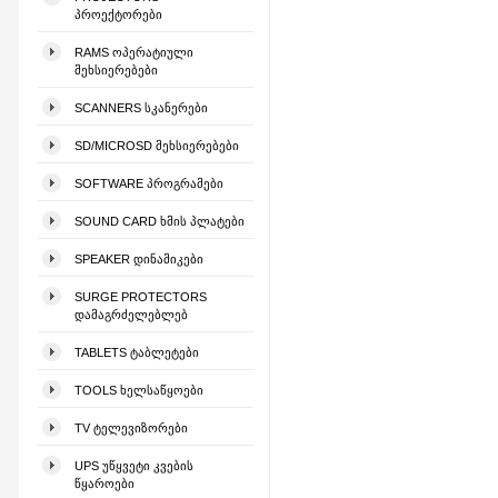
ᲞᲠᲝᲔᲥᲢᲝᲠᲔᲑᲘ
RAMS ᲝᲞᲔᲠᲐᲢᲘᲣᲚᲘ
ᲛᲔᲮᲡᲘᲔᲠᲔᲑᲔᲑᲘ
SCANNERS ᲡᲙᲐᲜᲔᲠᲔᲑᲘ
SD/MICROSD ᲛᲔᲮᲡᲘᲔᲠᲔᲑᲔᲑᲘ
SOFTWARE ᲞᲠᲝᲒᲠᲐᲛᲔᲑᲘ
SOUND CARD ᲮᲛᲘᲡ ᲞᲚᲐᲢᲔᲑᲘ
SPEAKER ᲓᲘᲜᲐᲛᲘᲙᲔᲑᲘ
SURGE PROTECTORS
ᲓᲐᲛᲐᲒᲠᲫᲔᲚᲔᲑᲚᲔᲑ
TABLETS ᲢᲐᲑᲚᲔᲢᲔᲑᲘ
TOOLS ᲮᲔᲚᲡᲐᲬᲧᲝᲔᲑᲘ
TV ᲢᲔᲚᲔᲕᲘᲖᲝᲠᲔᲑᲘ
UPS ᲣᲬᲧᲕᲔᲢᲘ ᲙᲕᲔᲑᲘᲡ
ᲬᲧᲐᲠᲝᲔᲑᲘ