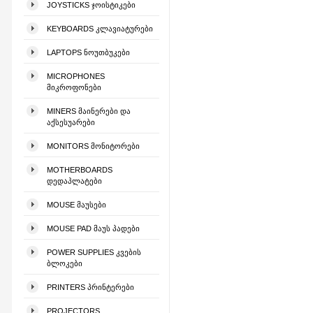
JOYSTICKS ᲯᲝᲘᲡᲢᲘᲙᲔᲑᲘ
KEYBOARDS ᲙᲚᲐᲕᲘᲐᲢᲣᲠᲔᲑᲘ
LAPTOPS ᲜᲝᲣᲗᲑᲣᲙᲔᲑᲘ
MICROPHONES
ᲛᲘᲙᲠᲝᲤᲝᲜᲔᲑᲘ
MINERS ᲛᲐᲘᲜᲔᲠᲔᲑᲘ ᲓᲐ
ᲐᲥᲡᲔᲡᲣᲐᲠᲔᲑᲘ
MONITORS ᲛᲝᲜᲘᲢᲝᲠᲔᲑᲘ
MOTHERBOARDS
ᲓᲔᲓᲐᲞᲚᲐᲢᲔᲑᲘ
MOUSE ᲛᲐᲣᲡᲔᲑᲘ
MOUSE PAD ᲛᲐᲣᲡ ᲞᲐᲓᲔᲑᲘ
POWER SUPPLIES ᲙᲕᲔᲑᲘᲡ
ᲑᲚᲝᲙᲔᲑᲘ
PRINTERS ᲞᲠᲘᲜᲢᲔᲠᲔᲑᲘ
PROJECTORS