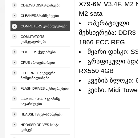
X79-6M V3.4F. M2
CD&DVD DISKS ᲓᲘᲡᲙᲔᲑᲘ
M2 sata
CLEANERS ᲡᲐᲬᲛᲔᲜᲓᲔᲑᲘ
ოპერატიული
COMPUTERS ᲙᲝᲛᲞᲘᲣᲢᲔᲠᲔᲑᲘ
მეხსიერება: DDR3
COMUTATORS
1866 ECC REG
ᲙᲝᲛᲣᲢᲐᲢᲝᲠᲔᲑᲘ
მყარი დისკი: S
COOLERS ᲥᲣᲚᲔᲠᲔᲑᲘ
გრაფიკული ადა
CPUS ᲞᲠᲝᲪᲔᲡᲝᲠᲔᲑᲘ
RX550 4GB
ETHERNET ᲥᲡᲔᲚᲣᲠᲘ
ᲛᲝᲬᲧᲝᲑᲘᲚᲝᲑᲔᲑᲘ
კვების ბლოკი: 
კეისი: Midi Towe
FLASH DRIVES ᲛᲔᲮᲡᲘᲔᲠᲔᲑᲔᲑᲘ
GAMING CHAIR ᲒᲔᲘᲛᲘᲜᲒ
ᲡᲐᲕᲐᲠᲫᲚᲔᲑᲘ
HEADSETS ᲧᲣᲠᲡᲐᲡᲛᲔᲜᲔᲑᲘ
HDD/SSD DRIVES ᲮᲘᲡᲢᲘ
ᲓᲘᲡᲙᲔᲑᲘ