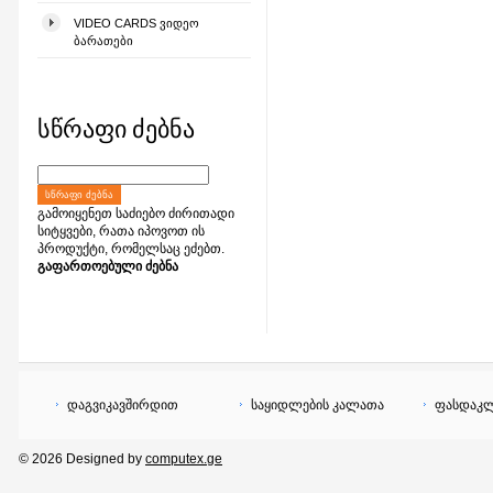
VIDEO CARDS ᲕᲘᲓᲔᲝ
ᲑᲐᲠᲐᲗᲔᲑᲘ
სწრაფი ძებნა
ᲡᲬᲠᲐᲤᲘ ᲫᲔᲑᲜᲐ
გამოიყენეთ საძიებო ძირითადი
სიტყვები, რათა იპოვოთ ის
პროდუქტი, რომელსაც ეძებთ.
გაფართოებული ძებნა
დაგვიკავშირდით
საყიდლების კალათა
ფასდაკლ
© 2026 Designed by
computex.ge