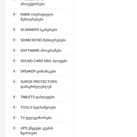
ᲞᲠᲝᲔᲥᲢᲝᲠᲔᲑᲘ
RAMS ᲝᲞᲔᲠᲐᲢᲘᲣᲚᲘ
ᲛᲔᲮᲡᲘᲔᲠᲔᲑᲔᲑᲘ
SCANNERS ᲡᲙᲐᲜᲔᲠᲔᲑᲘ
SD/MICROSD ᲛᲔᲮᲡᲘᲔᲠᲔᲑᲔᲑᲘ
SOFTWARE ᲞᲠᲝᲒᲠᲐᲛᲔᲑᲘ
SOUND CARD ᲮᲛᲘᲡ ᲞᲚᲐᲢᲔᲑᲘ
SPEAKER ᲓᲘᲜᲐᲛᲘᲙᲔᲑᲘ
SURGE PROTECTORS
ᲓᲐᲛᲐᲒᲠᲫᲔᲚᲔᲑᲚᲔᲑ
TABLETS ᲢᲐᲑᲚᲔᲢᲔᲑᲘ
TOOLS ᲮᲔᲚᲡᲐᲬᲧᲝᲔᲑᲘ
TV ᲢᲔᲚᲔᲕᲘᲖᲝᲠᲔᲑᲘ
UPS ᲣᲬᲧᲕᲔᲢᲘ ᲙᲕᲔᲑᲘᲡ
ᲬᲧᲐᲠᲝᲔᲑᲘ