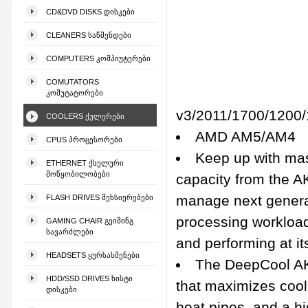
CD&DVD DISKS ᲓᲘᲡᲙᲔᲑᲘ
CLEANERS ᲡᲐᲬᲛᲔᲜᲓᲔᲑᲘ
COMPUTERS ᲙᲝᲛᲞᲘᲣᲢᲔᲠᲔᲑᲘ
COMUTATORS
ᲙᲝᲛᲣᲢᲐᲢᲝᲠᲔᲑᲘ
v3/2011/1700/1200/
COOLERS ᲥᲣᲚᲔᲠᲔᲑᲘ
AMD AM5/AM4
CPUS ᲞᲠᲝᲪᲔᲡᲝᲠᲔᲑᲘ
Keep up with mas
ETHERNET ᲥᲡᲔᲚᲣᲠᲘ
ᲛᲝᲬᲧᲝᲑᲘᲚᲝᲑᲔᲑᲘ
capacity from the A
manage next genera
FLASH DRIVES ᲛᲔᲮᲡᲘᲔᲠᲔᲑᲔᲑᲘ
processing workload
GAMING CHAIR ᲒᲔᲘᲛᲘᲜᲒ
ᲡᲐᲕᲐᲠᲫᲚᲔᲑᲘ
and performing at i
HEADSETS ᲧᲣᲠᲡᲐᲡᲛᲔᲜᲔᲑᲘ
The DeepCool AK
HDD/SSD DRIVES ᲮᲘᲡᲢᲘ
that maximizes cooli
ᲓᲘᲡᲙᲔᲑᲘ
heat pipes, and a h