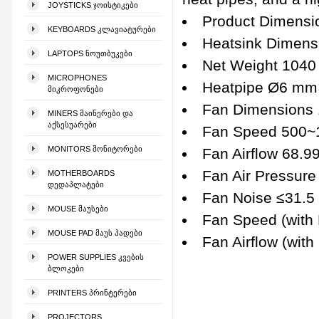
JOYSTICKS ᲯᲝᲘᲡᲢᲘᲙᲔᲑᲘ
Product Dimens
KEYBOARDS ᲙᲚᲐᲕᲘᲐᲢᲣᲠᲔᲑᲘ
Heatsink Dimen
LAPTOPS ᲜᲝᲣᲗᲑᲣᲙᲔᲑᲘ
Net Weight 1040
MICROPHONES
Heatpipe Ø6 mm
ᲛᲘᲙᲠᲝᲤᲝᲜᲔᲑᲘ
Fan Dimensions
MINERS ᲛᲐᲘᲜᲔᲠᲔᲑᲘ ᲓᲐ
ᲐᲥᲡᲔᲡᲣᲐᲠᲔᲑᲘ
Fan Speed 500
MONITORS ᲛᲝᲜᲘᲢᲝᲠᲔᲑᲘ
Fan Airflow 68.
Fan Air Pressur
MOTHERBOARDS
ᲓᲔᲓᲐᲞᲚᲐᲢᲔᲑᲘ
Fan Noise ≤31.5
MOUSE ᲛᲐᲣᲡᲔᲑᲘ
Fan Speed (wit
MOUSE PAD ᲛᲐᲣᲡ ᲞᲐᲓᲔᲑᲘ
Fan Airflow (wit
POWER SUPPLIES ᲙᲕᲔᲑᲘᲡ
ᲑᲚᲝᲙᲔᲑᲘ
PRINTERS ᲞᲠᲘᲜᲢᲔᲠᲔᲑᲘ
PROJECTORS