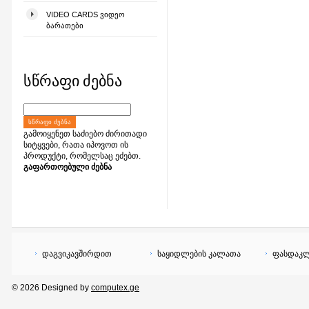
VIDEO CARDS ᲕᲘᲓᲔᲝ
ᲑᲐᲠᲐᲗᲔᲑᲘ
სწრაფი ძებნა
ᲡᲬᲠᲐᲤᲘ ᲫᲔᲑᲜᲐ
გამოიყენეთ საძიებო ძირითადი
სიტყვები, რათა იპოვოთ ის
პროდუქტი, რომელსაც ეძებთ.
გაფართოებული ძებნა
დაგვიკავშირდით
საყიდლების კალათა
ფასდაკლ
© 2026 Designed by
computex.ge