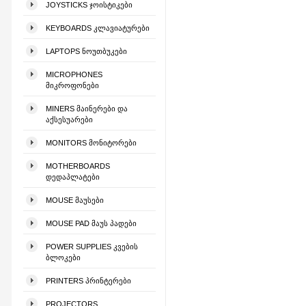
JOYSTICKS ᲯᲝᲘᲡᲢᲘᲙᲔᲑᲘ
KEYBOARDS ᲙᲚᲐᲕᲘᲐᲢᲣᲠᲔᲑᲘ
LAPTOPS ᲜᲝᲣᲗᲑᲣᲙᲔᲑᲘ
MICROPHONES
ᲛᲘᲙᲠᲝᲤᲝᲜᲔᲑᲘ
MINERS ᲛᲐᲘᲜᲔᲠᲔᲑᲘ ᲓᲐ
ᲐᲥᲡᲔᲡᲣᲐᲠᲔᲑᲘ
MONITORS ᲛᲝᲜᲘᲢᲝᲠᲔᲑᲘ
MOTHERBOARDS
ᲓᲔᲓᲐᲞᲚᲐᲢᲔᲑᲘ
MOUSE ᲛᲐᲣᲡᲔᲑᲘ
MOUSE PAD ᲛᲐᲣᲡ ᲞᲐᲓᲔᲑᲘ
POWER SUPPLIES ᲙᲕᲔᲑᲘᲡ
ᲑᲚᲝᲙᲔᲑᲘ
PRINTERS ᲞᲠᲘᲜᲢᲔᲠᲔᲑᲘ
PROJECTORS