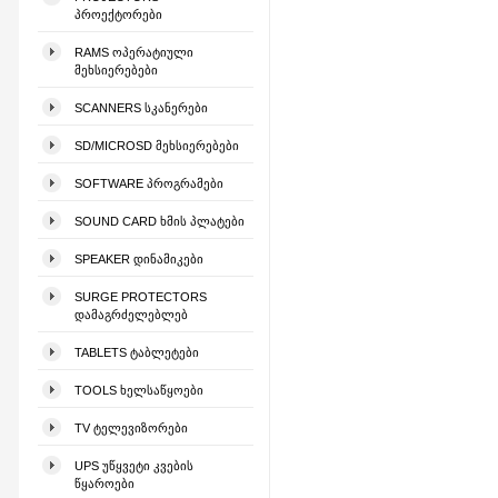
ᲞᲠᲝᲔᲥᲢᲝᲠᲔᲑᲘ
RAMS ᲝᲞᲔᲠᲐᲢᲘᲣᲚᲘ
ᲛᲔᲮᲡᲘᲔᲠᲔᲑᲔᲑᲘ
SCANNERS ᲡᲙᲐᲜᲔᲠᲔᲑᲘ
SD/MICROSD ᲛᲔᲮᲡᲘᲔᲠᲔᲑᲔᲑᲘ
SOFTWARE ᲞᲠᲝᲒᲠᲐᲛᲔᲑᲘ
SOUND CARD ᲮᲛᲘᲡ ᲞᲚᲐᲢᲔᲑᲘ
SPEAKER ᲓᲘᲜᲐᲛᲘᲙᲔᲑᲘ
SURGE PROTECTORS
ᲓᲐᲛᲐᲒᲠᲫᲔᲚᲔᲑᲚᲔᲑ
TABLETS ᲢᲐᲑᲚᲔᲢᲔᲑᲘ
TOOLS ᲮᲔᲚᲡᲐᲬᲧᲝᲔᲑᲘ
TV ᲢᲔᲚᲔᲕᲘᲖᲝᲠᲔᲑᲘ
UPS ᲣᲬᲧᲕᲔᲢᲘ ᲙᲕᲔᲑᲘᲡ
ᲬᲧᲐᲠᲝᲔᲑᲘ