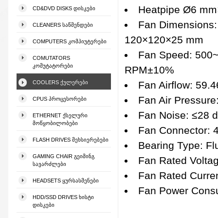
Heatpipe Ø6 mm
CD&DVD DISKS ᲓᲘᲡᲙᲔᲑᲘ
Fan Dimensions:
CLEANERS ᲡᲐᲬᲛᲔᲜᲓᲔᲑᲘ
120×120×25 mm
COMPUTERS ᲙᲝᲛᲞᲘᲣᲢᲔᲠᲔᲑᲘ
Fan Speed: 500
COMUTATORS
ᲙᲝᲛᲣᲢᲐᲢᲝᲠᲔᲑᲘ
RPM±10%
COOLERS ᲥᲣᲚᲔᲠᲔᲑᲘ
Fan Airflow: 59.
Fan Air Pressur
CPUS ᲞᲠᲝᲪᲔᲡᲝᲠᲔᲑᲘ
Fan Noise: ≤28 
ETHERNET ᲥᲡᲔᲚᲣᲠᲘ
ᲛᲝᲬᲧᲝᲑᲘᲚᲝᲑᲔᲑᲘ
Fan Connector: 
FLASH DRIVES ᲛᲔᲮᲡᲘᲔᲠᲔᲑᲔᲑᲘ
Bearing Type: Fl
GAMING CHAIR ᲒᲔᲘᲛᲘᲜᲒ
Fan Rated Volta
ᲡᲐᲕᲐᲠᲫᲚᲔᲑᲘ
Fan Rated Curren
HEADSETS ᲧᲣᲠᲡᲐᲡᲛᲔᲜᲔᲑᲘ
Fan Power Consu
HDD/SSD DRIVES ᲮᲘᲡᲢᲘ
ᲓᲘᲡᲙᲔᲑᲘ