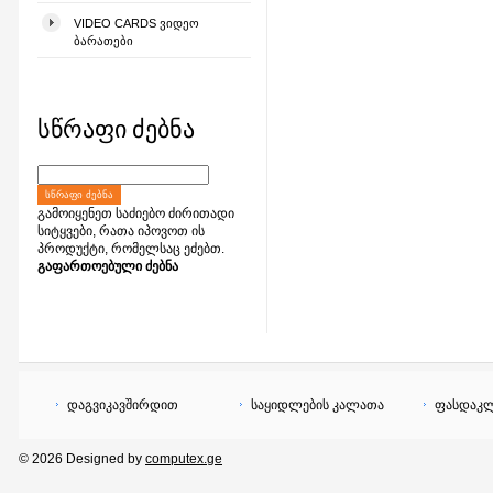
VIDEO CARDS ᲕᲘᲓᲔᲝ
ᲑᲐᲠᲐᲗᲔᲑᲘ
სწრაფი ძებნა
ᲡᲬᲠᲐᲤᲘ ᲫᲔᲑᲜᲐ
გამოიყენეთ საძიებო ძირითადი
სიტყვები, რათა იპოვოთ ის
პროდუქტი, რომელსაც ეძებთ.
გაფართოებული ძებნა
დაგვიკავშირდით
საყიდლების კალათა
ფასდაკლ
© 2026 Designed by
computex.ge