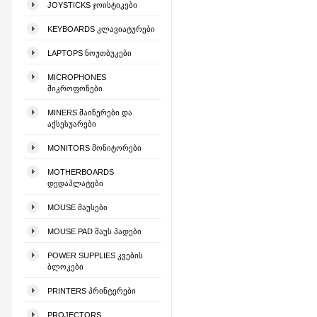
JOYSTICKS ᲯᲝᲘᲡᲢᲘᲙᲔᲑᲘ
KEYBOARDS ᲙᲚᲐᲕᲘᲐᲢᲣᲠᲔᲑᲘ
LAPTOPS ᲜᲝᲣᲗᲑᲣᲙᲔᲑᲘ
MICROPHONES
ᲛᲘᲙᲠᲝᲤᲝᲜᲔᲑᲘ
MINERS ᲛᲐᲘᲜᲔᲠᲔᲑᲘ ᲓᲐ
ᲐᲥᲡᲔᲡᲣᲐᲠᲔᲑᲘ
MONITORS ᲛᲝᲜᲘᲢᲝᲠᲔᲑᲘ
MOTHERBOARDS
ᲓᲔᲓᲐᲞᲚᲐᲢᲔᲑᲘ
MOUSE ᲛᲐᲣᲡᲔᲑᲘ
MOUSE PAD ᲛᲐᲣᲡ ᲞᲐᲓᲔᲑᲘ
POWER SUPPLIES ᲙᲕᲔᲑᲘᲡ
ᲑᲚᲝᲙᲔᲑᲘ
PRINTERS ᲞᲠᲘᲜᲢᲔᲠᲔᲑᲘ
PROJECTORS