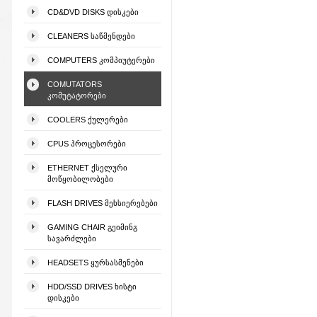
CD&DVD DISKS ᲓᲘᲡᲙᲔᲑᲘ
CLEANERS ᲡᲐᲬᲛᲔᲜᲓᲔᲑᲘ
COMPUTERS ᲙᲝᲛᲞᲘᲣᲢᲔᲠᲔᲑᲘ
COMUTATORS
ᲙᲝᲛᲣᲢᲐᲢᲝᲠᲔᲑᲘ
COOLERS ᲥᲣᲚᲔᲠᲔᲑᲘ
CPUS ᲞᲠᲝᲪᲔᲡᲝᲠᲔᲑᲘ
ETHERNET ᲥᲡᲔᲚᲣᲠᲘ
ᲛᲝᲬᲧᲝᲑᲘᲚᲝᲑᲔᲑᲘ
FLASH DRIVES ᲛᲔᲮᲡᲘᲔᲠᲔᲑᲔᲑᲘ
GAMING CHAIR ᲒᲔᲘᲛᲘᲜᲒ
ᲡᲐᲕᲐᲠᲫᲚᲔᲑᲘ
HEADSETS ᲧᲣᲠᲡᲐᲡᲛᲔᲜᲔᲑᲘ
HDD/SSD DRIVES ᲮᲘᲡᲢᲘ
ᲓᲘᲡᲙᲔᲑᲘ