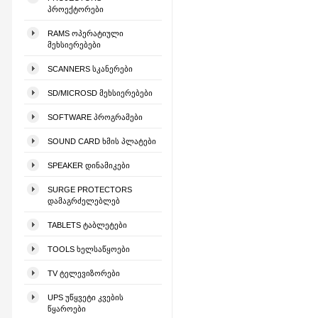
ᲞᲠᲝᲔᲥᲢᲝᲠᲔᲑᲘ
RAMS ᲝᲞᲔᲠᲐᲢᲘᲣᲚᲘ
ᲛᲔᲮᲡᲘᲔᲠᲔᲑᲔᲑᲘ
SCANNERS ᲡᲙᲐᲜᲔᲠᲔᲑᲘ
SD/MICROSD ᲛᲔᲮᲡᲘᲔᲠᲔᲑᲔᲑᲘ
SOFTWARE ᲞᲠᲝᲒᲠᲐᲛᲔᲑᲘ
SOUND CARD ᲮᲛᲘᲡ ᲞᲚᲐᲢᲔᲑᲘ
SPEAKER ᲓᲘᲜᲐᲛᲘᲙᲔᲑᲘ
SURGE PROTECTORS
ᲓᲐᲛᲐᲒᲠᲫᲔᲚᲔᲑᲚᲔᲑ
TABLETS ᲢᲐᲑᲚᲔᲢᲔᲑᲘ
TOOLS ᲮᲔᲚᲡᲐᲬᲧᲝᲔᲑᲘ
TV ᲢᲔᲚᲔᲕᲘᲖᲝᲠᲔᲑᲘ
UPS ᲣᲬᲧᲕᲔᲢᲘ ᲙᲕᲔᲑᲘᲡ
ᲬᲧᲐᲠᲝᲔᲑᲘ