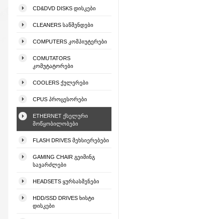
CD&DVD DISKS ᲓᲘᲡᲙᲔᲑᲘ
CLEANERS ᲡᲐᲬᲛᲔᲜᲓᲔᲑᲘ
COMPUTERS ᲙᲝᲛᲞᲘᲣᲢᲔᲠᲔᲑᲘ
COMUTATORS
ᲙᲝᲛᲣᲢᲐᲢᲝᲠᲔᲑᲘ
COOLERS ᲥᲣᲚᲔᲠᲔᲑᲘ
CPUS ᲞᲠᲝᲪᲔᲡᲝᲠᲔᲑᲘ
ETHERNET ᲥᲡᲔᲚᲣᲠᲘ
ᲛᲝᲬᲧᲝᲑᲘᲚᲝᲑᲔᲑᲘ
FLASH DRIVES ᲛᲔᲮᲡᲘᲔᲠᲔᲑᲔᲑᲘ
GAMING CHAIR ᲒᲔᲘᲛᲘᲜᲒ
ᲡᲐᲕᲐᲠᲫᲚᲔᲑᲘ
HEADSETS ᲧᲣᲠᲡᲐᲡᲛᲔᲜᲔᲑᲘ
HDD/SSD DRIVES ᲮᲘᲡᲢᲘ
ᲓᲘᲡᲙᲔᲑᲘ