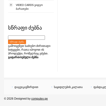
VIDEO CARDS ᲕᲘᲓᲔᲝ
ᲑᲐᲠᲐᲗᲔᲑᲘ
სწრაფი ძებნა
ᲡᲬᲠᲐᲤᲘ ᲫᲔᲑᲜᲐ
გამოიყენეთ საძიებო ძირითადი
სიტყვები, რათა იპოვოთ ის
პროდუქტი, რომელსაც ეძებთ.
გაფართოებული ძებნა
დაგვიკავშირდით
საყიდლების კალათა
ფასდაკლ
© 2026 Designed by
computex.ge