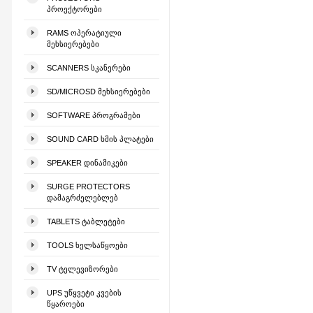
ᲞᲠᲝᲔᲥᲢᲝᲠᲔᲑᲘ
RAMS ᲝᲞᲔᲠᲐᲢᲘᲣᲚᲘ
ᲛᲔᲮᲡᲘᲔᲠᲔᲑᲔᲑᲘ
SCANNERS ᲡᲙᲐᲜᲔᲠᲔᲑᲘ
SD/MICROSD ᲛᲔᲮᲡᲘᲔᲠᲔᲑᲔᲑᲘ
SOFTWARE ᲞᲠᲝᲒᲠᲐᲛᲔᲑᲘ
SOUND CARD ᲮᲛᲘᲡ ᲞᲚᲐᲢᲔᲑᲘ
SPEAKER ᲓᲘᲜᲐᲛᲘᲙᲔᲑᲘ
SURGE PROTECTORS
ᲓᲐᲛᲐᲒᲠᲫᲔᲚᲔᲑᲚᲔᲑ
TABLETS ᲢᲐᲑᲚᲔᲢᲔᲑᲘ
TOOLS ᲮᲔᲚᲡᲐᲬᲧᲝᲔᲑᲘ
TV ᲢᲔᲚᲔᲕᲘᲖᲝᲠᲔᲑᲘ
UPS ᲣᲬᲧᲕᲔᲢᲘ ᲙᲕᲔᲑᲘᲡ
ᲬᲧᲐᲠᲝᲔᲑᲘ