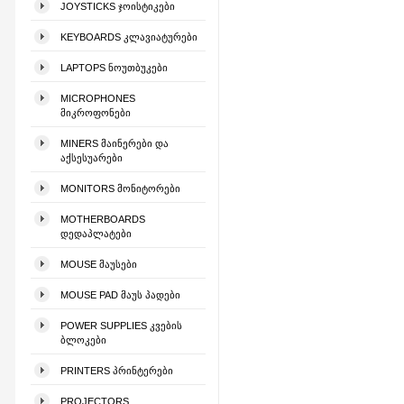
JOYSTICKS ᲯᲝᲘᲡᲢᲘᲙᲔᲑᲘ
KEYBOARDS ᲙᲚᲐᲕᲘᲐᲢᲣᲠᲔᲑᲘ
LAPTOPS ᲜᲝᲣᲗᲑᲣᲙᲔᲑᲘ
MICROPHONES
ᲛᲘᲙᲠᲝᲤᲝᲜᲔᲑᲘ
MINERS ᲛᲐᲘᲜᲔᲠᲔᲑᲘ ᲓᲐ
ᲐᲥᲡᲔᲡᲣᲐᲠᲔᲑᲘ
MONITORS ᲛᲝᲜᲘᲢᲝᲠᲔᲑᲘ
MOTHERBOARDS
ᲓᲔᲓᲐᲞᲚᲐᲢᲔᲑᲘ
MOUSE ᲛᲐᲣᲡᲔᲑᲘ
MOUSE PAD ᲛᲐᲣᲡ ᲞᲐᲓᲔᲑᲘ
POWER SUPPLIES ᲙᲕᲔᲑᲘᲡ
ᲑᲚᲝᲙᲔᲑᲘ
PRINTERS ᲞᲠᲘᲜᲢᲔᲠᲔᲑᲘ
PROJECTORS