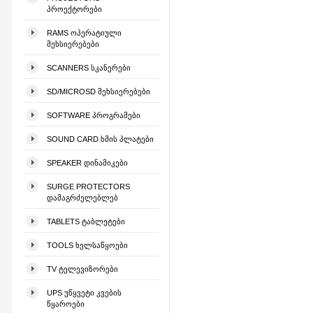
ᲞᲠᲝᲔᲥᲢᲝᲠᲔᲑᲘ
RAMS ᲝᲞᲔᲠᲐᲢᲘᲣᲚᲘ
ᲛᲔᲮᲡᲘᲔᲠᲔᲑᲔᲑᲘ
SCANNERS ᲡᲙᲐᲜᲔᲠᲔᲑᲘ
SD/MICROSD ᲛᲔᲮᲡᲘᲔᲠᲔᲑᲔᲑᲘ
SOFTWARE ᲞᲠᲝᲒᲠᲐᲛᲔᲑᲘ
SOUND CARD ᲮᲛᲘᲡ ᲞᲚᲐᲢᲔᲑᲘ
SPEAKER ᲓᲘᲜᲐᲛᲘᲙᲔᲑᲘ
SURGE PROTECTORS
ᲓᲐᲛᲐᲒᲠᲫᲔᲚᲔᲑᲚᲔᲑ
TABLETS ᲢᲐᲑᲚᲔᲢᲔᲑᲘ
TOOLS ᲮᲔᲚᲡᲐᲬᲧᲝᲔᲑᲘ
TV ᲢᲔᲚᲔᲕᲘᲖᲝᲠᲔᲑᲘ
UPS ᲣᲬᲧᲕᲔᲢᲘ ᲙᲕᲔᲑᲘᲡ
ᲬᲧᲐᲠᲝᲔᲑᲘ