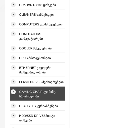
CD&DVD DISKS ᲓᲘᲡᲙᲔᲑᲘ
CLEANERS ᲡᲐᲬᲛᲔᲜᲓᲔᲑᲘ
COMPUTERS ᲙᲝᲛᲞᲘᲣᲢᲔᲠᲔᲑᲘ
COMUTATORS
ᲙᲝᲛᲣᲢᲐᲢᲝᲠᲔᲑᲘ
COOLERS ᲥᲣᲚᲔᲠᲔᲑᲘ
CPUS ᲞᲠᲝᲪᲔᲡᲝᲠᲔᲑᲘ
ETHERNET ᲥᲡᲔᲚᲣᲠᲘ
ᲛᲝᲬᲧᲝᲑᲘᲚᲝᲑᲔᲑᲘ
FLASH DRIVES ᲛᲔᲮᲡᲘᲔᲠᲔᲑᲔᲑᲘ
GAMING CHAIR ᲒᲔᲘᲛᲘᲜᲒ
ᲡᲐᲕᲐᲠᲫᲚᲔᲑᲘ
HEADSETS ᲧᲣᲠᲡᲐᲡᲛᲔᲜᲔᲑᲘ
HDD/SSD DRIVES ᲮᲘᲡᲢᲘ
ᲓᲘᲡᲙᲔᲑᲘ