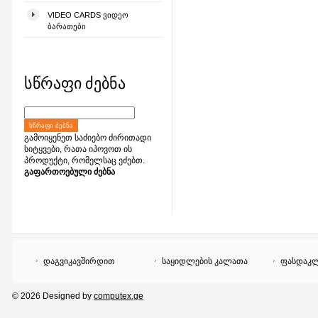
VIDEO CARDS ᲕᲘᲓᲔᲝ
ᲑᲐᲠᲐᲗᲔᲑᲘ
სწრაფი ძებნა
ᲡᲬᲠᲐᲤᲘ ᲫᲔᲑᲜᲐ
გამოიყენეთ საძიებო ძირითადი
სიტყვები, რათა იპოვოთ ის
პროდუქტი, რომელსაც ეძებთ.
გაფართოებული ძებნა
დაგვიკავშირდით
საყიდლების კალათა
ფასდაკლ
© 2026 Designed by
computex.ge