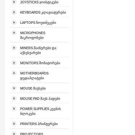
JOYSTICKS ᲯᲝᲘᲡᲢᲘᲙᲔᲑᲘ
KEYBOARDS ᲙᲚᲐᲕᲘᲐᲢᲣᲠᲔᲑᲘ
LAPTOPS ᲜᲝᲣᲗᲑᲣᲙᲔᲑᲘ
MICROPHONES
ᲛᲘᲙᲠᲝᲤᲝᲜᲔᲑᲘ
MINERS ᲛᲐᲘᲜᲔᲠᲔᲑᲘ ᲓᲐ
ᲐᲥᲡᲔᲡᲣᲐᲠᲔᲑᲘ
MONITORS ᲛᲝᲜᲘᲢᲝᲠᲔᲑᲘ
MOTHERBOARDS
ᲓᲔᲓᲐᲞᲚᲐᲢᲔᲑᲘ
MOUSE ᲛᲐᲣᲡᲔᲑᲘ
MOUSE PAD ᲛᲐᲣᲡ ᲞᲐᲓᲔᲑᲘ
POWER SUPPLIES ᲙᲕᲔᲑᲘᲡ
ᲑᲚᲝᲙᲔᲑᲘ
PRINTERS ᲞᲠᲘᲜᲢᲔᲠᲔᲑᲘ
PROJECTORS