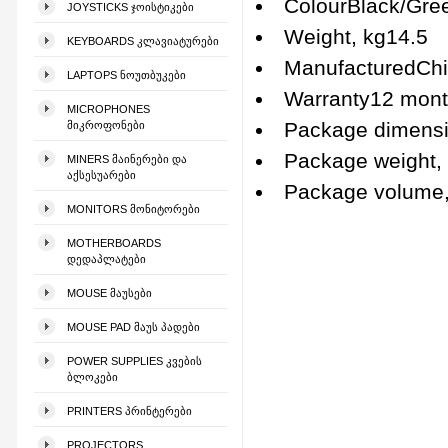
ColourBlack/Gre
JOYSTICKS ᲯᲝᲘᲡᲢᲘᲙᲔᲑᲘ
Weight, kg14.5
KEYBOARDS ᲙᲚᲐᲕᲘᲐᲢᲣᲠᲔᲑᲘ
ManufacturedCh
LAPTOPS ᲜᲝᲣᲗᲑᲣᲙᲔᲑᲘ
Warranty12 mon
MICROPHONES
Package dimens
ᲛᲘᲙᲠᲝᲤᲝᲜᲔᲑᲘ
Package weight,
MINERS ᲛᲐᲘᲜᲔᲠᲔᲑᲘ ᲓᲐ
ᲐᲥᲡᲔᲡᲣᲐᲠᲔᲑᲘ
Package volume
MONITORS ᲛᲝᲜᲘᲢᲝᲠᲔᲑᲘ
MOTHERBOARDS
ᲓᲔᲓᲐᲞᲚᲐᲢᲔᲑᲘ
MOUSE ᲛᲐᲣᲡᲔᲑᲘ
MOUSE PAD ᲛᲐᲣᲡ ᲞᲐᲓᲔᲑᲘ
POWER SUPPLIES ᲙᲕᲔᲑᲘᲡ
ᲑᲚᲝᲙᲔᲑᲘ
PRINTERS ᲞᲠᲘᲜᲢᲔᲠᲔᲑᲘ
PROJECTORS