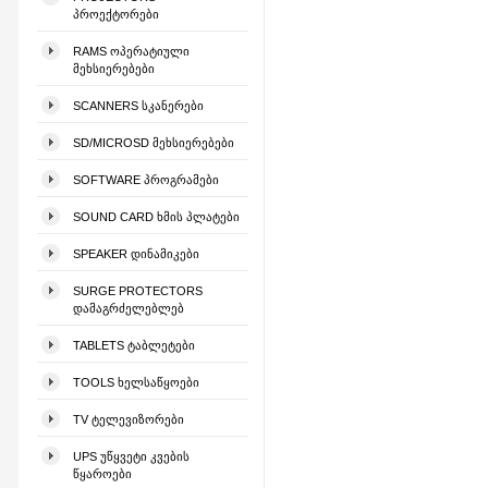
ᲞᲠᲝᲔᲥᲢᲝᲠᲔᲑᲘ
RAMS ᲝᲞᲔᲠᲐᲢᲘᲣᲚᲘ
ᲛᲔᲮᲡᲘᲔᲠᲔᲑᲔᲑᲘ
SCANNERS ᲡᲙᲐᲜᲔᲠᲔᲑᲘ
SD/MICROSD ᲛᲔᲮᲡᲘᲔᲠᲔᲑᲔᲑᲘ
SOFTWARE ᲞᲠᲝᲒᲠᲐᲛᲔᲑᲘ
SOUND CARD ᲮᲛᲘᲡ ᲞᲚᲐᲢᲔᲑᲘ
SPEAKER ᲓᲘᲜᲐᲛᲘᲙᲔᲑᲘ
SURGE PROTECTORS
ᲓᲐᲛᲐᲒᲠᲫᲔᲚᲔᲑᲚᲔᲑ
TABLETS ᲢᲐᲑᲚᲔᲢᲔᲑᲘ
TOOLS ᲮᲔᲚᲡᲐᲬᲧᲝᲔᲑᲘ
TV ᲢᲔᲚᲔᲕᲘᲖᲝᲠᲔᲑᲘ
UPS ᲣᲬᲧᲕᲔᲢᲘ ᲙᲕᲔᲑᲘᲡ
ᲬᲧᲐᲠᲝᲔᲑᲘ