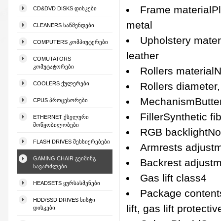
Frame materialP
CD&DVD DISKS ᲓᲘᲡᲙᲔᲑᲘ
metal
CLEANERS ᲡᲐᲬᲛᲔᲜᲓᲔᲑᲘ
Upholstery mater
COMPUTERS ᲙᲝᲛᲞᲘᲣᲢᲔᲠᲔᲑᲘ
leather
COMUTATORS
ᲙᲝᲛᲣᲢᲐᲢᲝᲠᲔᲑᲘ
Rollers material
COOLERS ᲥᲣᲚᲔᲠᲔᲑᲘ
Rollers diamete
MechanismButter
CPUS ᲞᲠᲝᲪᲔᲡᲝᲠᲔᲑᲘ
FillerSynthetic f
ETHERNET ᲥᲡᲔᲚᲣᲠᲘ
ᲛᲝᲬᲧᲝᲑᲘᲚᲝᲑᲔᲑᲘ
RGB backlightNo
FLASH DRIVES ᲛᲔᲮᲡᲘᲔᲠᲔᲑᲔᲑᲘ
Armrests adjust
GAMING CHAIR ᲒᲔᲘᲛᲘᲜᲒ
Backrest adjust
ᲡᲐᲕᲐᲠᲫᲚᲔᲑᲘ
Gas lift class4
HEADSETS ᲧᲣᲠᲡᲐᲡᲛᲔᲜᲔᲑᲘ
Package contents
HDD/SSD DRIVES ᲮᲘᲡᲢᲘ
lift, gas lift protec
ᲓᲘᲡᲙᲔᲑᲘ