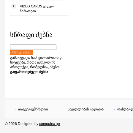
VIDEO CARDS ᲕᲘᲓᲔᲝ
ᲑᲐᲠᲐᲗᲔᲑᲘ
სწრაფი ძებნა
ᲡᲬᲠᲐᲤᲘ ᲫᲔᲑᲜᲐ
გამოიყენეთ საძიებო ძირითადი
სიტყვები, რათა იპოვოთ ის
პროდუქტი, რომელსაც ეძებთ.
გაფართოებული ძებნა
დაგვიკავშირდით
საყიდლების კალათა
ფასდაკლ
© 2026 Designed by
computex.ge