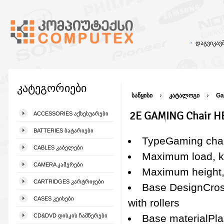
დაგვიკა
კატეგორიები
საწყისი
კატალოგი
Ga
2E GAMING Chair HE
ACCESSORIES ᲐᲥᲡᲔᲡᲣᲐᲠᲔᲑᲘ
BATTERIES ᲑᲐᲢᲐᲠᲘᲔᲑᲘ
TypeGaming chai
CABLES ᲙᲐᲑᲔᲚᲔᲑᲘ
Maximum load, 
CAMERA ᲙᲐᲛᲔᲠᲔᲑᲘ
Maximum height
CARTRIDGES ᲙᲐᲠᲢᲠᲘᲯᲔᲑᲘ
Base DesignCro
CASES ᲙᲔᲘᲡᲔᲑᲘ
with rollers
CD&DVD ᲓᲘᲡᲙᲘᲡ ᲩᲐᲛᲬᲔᲠᲔᲑᲘ
Base materialPla