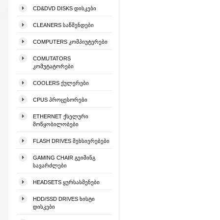
CD&DVD DISKS ᲓᲘᲡᲙᲔᲑᲘ
CLEANERS ᲡᲐᲬᲛᲔᲜᲓᲔᲑᲘ
COMPUTERS ᲙᲝᲛᲞᲘᲣᲢᲔᲠᲔᲑᲘ
COMUTATORS
ᲙᲝᲛᲣᲢᲐᲢᲝᲠᲔᲑᲘ
COOLERS ᲥᲣᲚᲔᲠᲔᲑᲘ
CPUS ᲞᲠᲝᲪᲔᲡᲝᲠᲔᲑᲘ
ETHERNET ᲥᲡᲔᲚᲣᲠᲘ
ᲛᲝᲬᲧᲝᲑᲘᲚᲝᲑᲔᲑᲘ
FLASH DRIVES ᲛᲔᲮᲡᲘᲔᲠᲔᲑᲔᲑᲘ
GAMING CHAIR ᲒᲔᲘᲛᲘᲜᲒ
ᲡᲐᲕᲐᲠᲫᲚᲔᲑᲘ
HEADSETS ᲧᲣᲠᲡᲐᲡᲛᲔᲜᲔᲑᲘ
HDD/SSD DRIVES ᲮᲘᲡᲢᲘ
ᲓᲘᲡᲙᲔᲑᲘ