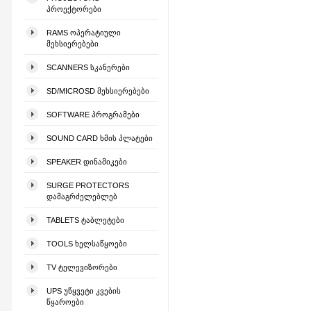
ᲞᲠᲝᲔᲥᲢᲝᲠᲔᲑᲘ
RAMS ᲝᲞᲔᲠᲐᲢᲘᲣᲚᲘ
ᲛᲔᲮᲡᲘᲔᲠᲔᲑᲔᲑᲘ
SCANNERS ᲡᲙᲐᲜᲔᲠᲔᲑᲘ
SD/MICROSD ᲛᲔᲮᲡᲘᲔᲠᲔᲑᲔᲑᲘ
SOFTWARE ᲞᲠᲝᲒᲠᲐᲛᲔᲑᲘ
SOUND CARD ᲮᲛᲘᲡ ᲞᲚᲐᲢᲔᲑᲘ
SPEAKER ᲓᲘᲜᲐᲛᲘᲙᲔᲑᲘ
SURGE PROTECTORS
ᲓᲐᲛᲐᲒᲠᲫᲔᲚᲔᲑᲚᲔᲑ
TABLETS ᲢᲐᲑᲚᲔᲢᲔᲑᲘ
TOOLS ᲮᲔᲚᲡᲐᲬᲧᲝᲔᲑᲘ
TV ᲢᲔᲚᲔᲕᲘᲖᲝᲠᲔᲑᲘ
UPS ᲣᲬᲧᲕᲔᲢᲘ ᲙᲕᲔᲑᲘᲡ
ᲬᲧᲐᲠᲝᲔᲑᲘ