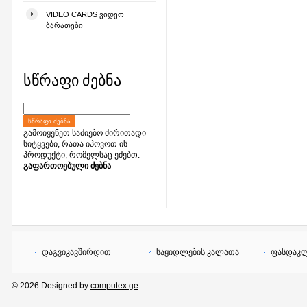
VIDEO CARDS ᲕᲘᲓᲔᲝ
ᲑᲐᲠᲐᲗᲔᲑᲘ
სწრაფი ძებნა
ᲡᲬᲠᲐᲤᲘ ᲫᲔᲑᲜᲐ
გამოიყენეთ საძიებო ძირითადი
სიტყვები, რათა იპოვოთ ის
პროდუქტი, რომელსაც ეძებთ.
გაფართოებული ძებნა
დაგვიკავშირდით
საყიდლების კალათა
ფასდაკლ
© 2026 Designed by
computex.ge