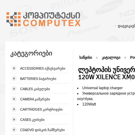
დაგვიკა
კატეგორიები
საწყისი
კატალოგი
Po
ლეპტოპის უნივე
ACCESSORIES ᲐᲥᲡᲔᲡᲣᲐᲠᲔᲑᲘ
120W XILENCE XM0
BATTERIES ᲑᲐᲢᲐᲠᲘᲔᲑᲘ
Universal laptop charger
CABLES ᲙᲐᲑᲔᲚᲔᲑᲘ
Универсальное зарядное устр
ноутбука.
CAMERA ᲙᲐᲛᲔᲠᲔᲑᲘ
120Watt
CARTRIDGES ᲙᲐᲠᲢᲠᲘᲯᲔᲑᲘ
CASES ᲙᲔᲘᲡᲔᲑᲘ
CD&DVD ᲓᲘᲡᲙᲘᲡ ᲩᲐᲛᲬᲔᲠᲔᲑᲘ