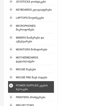
JOYSTICKS ᲯᲝᲘᲡᲢᲘᲙᲔᲑᲘ
KEYBOARDS ᲙᲚᲐᲕᲘᲐᲢᲣᲠᲔᲑᲘ
LAPTOPS ᲜᲝᲣᲗᲑᲣᲙᲔᲑᲘ
MICROPHONES
ᲛᲘᲙᲠᲝᲤᲝᲜᲔᲑᲘ
MINERS ᲛᲐᲘᲜᲔᲠᲔᲑᲘ ᲓᲐ
ᲐᲥᲡᲔᲡᲣᲐᲠᲔᲑᲘ
MONITORS ᲛᲝᲜᲘᲢᲝᲠᲔᲑᲘ
MOTHERBOARDS
ᲓᲔᲓᲐᲞᲚᲐᲢᲔᲑᲘ
MOUSE ᲛᲐᲣᲡᲔᲑᲘ
MOUSE PAD ᲛᲐᲣᲡ ᲞᲐᲓᲔᲑᲘ
POWER SUPPLIES ᲙᲕᲔᲑᲘᲡ
ᲑᲚᲝᲙᲔᲑᲘ
PRINTERS ᲞᲠᲘᲜᲢᲔᲠᲔᲑᲘ
PROJECTORS