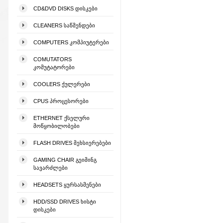
CD&DVD DISKS ᲓᲘᲡᲙᲔᲑᲘ
CLEANERS ᲡᲐᲬᲛᲔᲜᲓᲔᲑᲘ
COMPUTERS ᲙᲝᲛᲞᲘᲣᲢᲔᲠᲔᲑᲘ
COMUTATORS
ᲙᲝᲛᲣᲢᲐᲢᲝᲠᲔᲑᲘ
COOLERS ᲥᲣᲚᲔᲠᲔᲑᲘ
CPUS ᲞᲠᲝᲪᲔᲡᲝᲠᲔᲑᲘ
ETHERNET ᲥᲡᲔᲚᲣᲠᲘ
ᲛᲝᲬᲧᲝᲑᲘᲚᲝᲑᲔᲑᲘ
FLASH DRIVES ᲛᲔᲮᲡᲘᲔᲠᲔᲑᲔᲑᲘ
GAMING CHAIR ᲒᲔᲘᲛᲘᲜᲒ
ᲡᲐᲕᲐᲠᲫᲚᲔᲑᲘ
HEADSETS ᲧᲣᲠᲡᲐᲡᲛᲔᲜᲔᲑᲘ
HDD/SSD DRIVES ᲮᲘᲡᲢᲘ
ᲓᲘᲡᲙᲔᲑᲘ