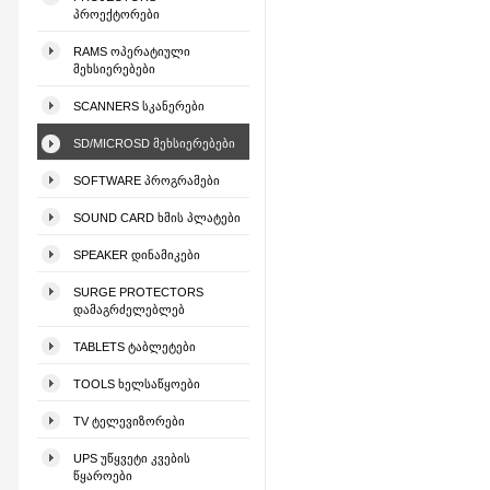
ᲞᲠᲝᲔᲥᲢᲝᲠᲔᲑᲘ
RAMS ᲝᲞᲔᲠᲐᲢᲘᲣᲚᲘ
ᲛᲔᲮᲡᲘᲔᲠᲔᲑᲔᲑᲘ
SCANNERS ᲡᲙᲐᲜᲔᲠᲔᲑᲘ
SD/MICROSD ᲛᲔᲮᲡᲘᲔᲠᲔᲑᲔᲑᲘ
SOFTWARE ᲞᲠᲝᲒᲠᲐᲛᲔᲑᲘ
SOUND CARD ᲮᲛᲘᲡ ᲞᲚᲐᲢᲔᲑᲘ
SPEAKER ᲓᲘᲜᲐᲛᲘᲙᲔᲑᲘ
SURGE PROTECTORS
ᲓᲐᲛᲐᲒᲠᲫᲔᲚᲔᲑᲚᲔᲑ
TABLETS ᲢᲐᲑᲚᲔᲢᲔᲑᲘ
TOOLS ᲮᲔᲚᲡᲐᲬᲧᲝᲔᲑᲘ
TV ᲢᲔᲚᲔᲕᲘᲖᲝᲠᲔᲑᲘ
UPS ᲣᲬᲧᲕᲔᲢᲘ ᲙᲕᲔᲑᲘᲡ
ᲬᲧᲐᲠᲝᲔᲑᲘ