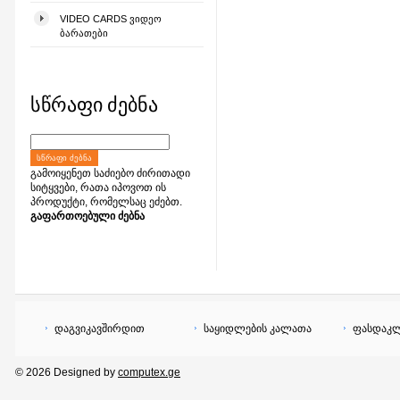
VIDEO CARDS ᲕᲘᲓᲔᲝ
ᲑᲐᲠᲐᲗᲔᲑᲘ
სწრაფი ძებნა
ᲡᲬᲠᲐᲤᲘ ᲫᲔᲑᲜᲐ
გამოიყენეთ საძიებო ძირითადი
სიტყვები, რათა იპოვოთ ის
პროდუქტი, რომელსაც ეძებთ.
გაფართოებული ძებნა
დაგვიკავშირდით
საყიდლების კალათა
ფასდაკლ
© 2026 Designed by
computex.ge