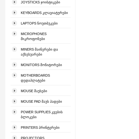
JOYSTICKS ᲯᲝᲘᲡᲢᲘᲙᲔᲑᲘ
KEYBOARDS ᲙᲚᲐᲕᲘᲐᲢᲣᲠᲔᲑᲘ
LAPTOPS ᲜᲝᲣᲗᲑᲣᲙᲔᲑᲘ
MICROPHONES
ᲛᲘᲙᲠᲝᲤᲝᲜᲔᲑᲘ
MINERS ᲛᲐᲘᲜᲔᲠᲔᲑᲘ ᲓᲐ
ᲐᲥᲡᲔᲡᲣᲐᲠᲔᲑᲘ
MONITORS ᲛᲝᲜᲘᲢᲝᲠᲔᲑᲘ
MOTHERBOARDS
ᲓᲔᲓᲐᲞᲚᲐᲢᲔᲑᲘ
MOUSE ᲛᲐᲣᲡᲔᲑᲘ
MOUSE PAD ᲛᲐᲣᲡ ᲞᲐᲓᲔᲑᲘ
POWER SUPPLIES ᲙᲕᲔᲑᲘᲡ
ᲑᲚᲝᲙᲔᲑᲘ
PRINTERS ᲞᲠᲘᲜᲢᲔᲠᲔᲑᲘ
PROJECTORS