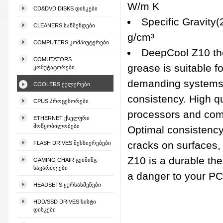
W/m K
CD&DVD DISKS ᲓᲘᲡᲙᲔᲑᲘ
Specific Gravity(
CLEANERS ᲡᲐᲬᲛᲔᲜᲓᲔᲑᲘ
g/cm³
COMPUTERS ᲙᲝᲛᲞᲘᲣᲢᲔᲠᲔᲑᲘ
DeepCool Z10 th
COMUTATORS
grease is suitable f
ᲙᲝᲛᲣᲢᲐᲢᲝᲠᲔᲑᲘ
demanding systems d
COOLERS ᲥᲣᲚᲔᲠᲔᲑᲘ
consistency. High q
CPUS ᲞᲠᲝᲪᲔᲡᲝᲠᲔᲑᲘ
processors and comp
ETHERNET ᲥᲡᲔᲚᲣᲠᲘ
ᲛᲝᲬᲧᲝᲑᲘᲚᲝᲑᲔᲑᲘ
Optimal consistency 
cracks on surfaces,
FLASH DRIVES ᲛᲔᲮᲡᲘᲔᲠᲔᲑᲔᲑᲘ
Z10 is a durable th
GAMING CHAIR ᲒᲔᲘᲛᲘᲜᲒ
ᲡᲐᲕᲐᲠᲫᲚᲔᲑᲘ
a danger to your PC
HEADSETS ᲧᲣᲠᲡᲐᲡᲛᲔᲜᲔᲑᲘ
HDD/SSD DRIVES ᲮᲘᲡᲢᲘ
ᲓᲘᲡᲙᲔᲑᲘ