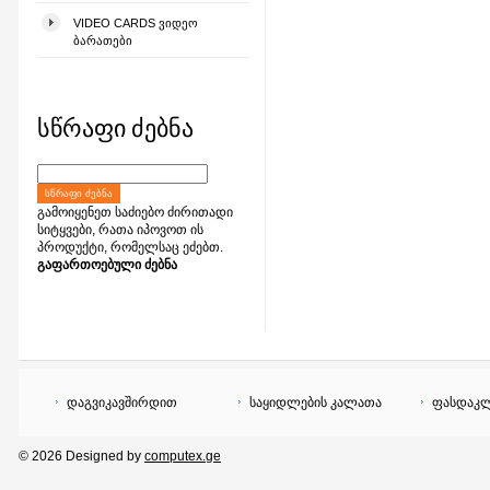
VIDEO CARDS ᲕᲘᲓᲔᲝ
ᲑᲐᲠᲐᲗᲔᲑᲘ
სწრაფი ძებნა
ᲡᲬᲠᲐᲤᲘ ᲫᲔᲑᲜᲐ
გამოიყენეთ საძიებო ძირითადი
სიტყვები, რათა იპოვოთ ის
პროდუქტი, რომელსაც ეძებთ.
გაფართოებული ძებნა
დაგვიკავშირდით
საყიდლების კალათა
ფასდაკლ
© 2026 Designed by
computex.ge