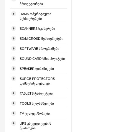
ᲞᲠᲝᲔᲥᲢᲝᲠᲔᲑᲘ
RAMS ᲝᲞᲔᲠᲐᲢᲘᲣᲚᲘ
ᲛᲔᲮᲡᲘᲔᲠᲔᲑᲔᲑᲘ
SCANNERS ᲡᲙᲐᲜᲔᲠᲔᲑᲘ
SD/MICROSD ᲛᲔᲮᲡᲘᲔᲠᲔᲑᲔᲑᲘ
SOFTWARE ᲞᲠᲝᲒᲠᲐᲛᲔᲑᲘ
SOUND CARD ᲮᲛᲘᲡ ᲞᲚᲐᲢᲔᲑᲘ
SPEAKER ᲓᲘᲜᲐᲛᲘᲙᲔᲑᲘ
SURGE PROTECTORS
ᲓᲐᲛᲐᲒᲠᲫᲔᲚᲔᲑᲚᲔᲑ
TABLETS ᲢᲐᲑᲚᲔᲢᲔᲑᲘ
TOOLS ᲮᲔᲚᲡᲐᲬᲧᲝᲔᲑᲘ
TV ᲢᲔᲚᲔᲕᲘᲖᲝᲠᲔᲑᲘ
UPS ᲣᲬᲧᲕᲔᲢᲘ ᲙᲕᲔᲑᲘᲡ
ᲬᲧᲐᲠᲝᲔᲑᲘ