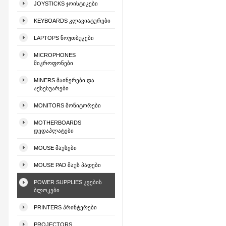
JOYSTICKS ᲯᲝᲘᲡᲢᲘᲙᲔᲑᲘ
KEYBOARDS ᲙᲚᲐᲕᲘᲐᲢᲣᲠᲔᲑᲘ
LAPTOPS ᲜᲝᲣᲗᲑᲣᲙᲔᲑᲘ
MICROPHONES
ᲛᲘᲙᲠᲝᲤᲝᲜᲔᲑᲘ
MINERS ᲛᲐᲘᲜᲔᲠᲔᲑᲘ ᲓᲐ
ᲐᲥᲡᲔᲡᲣᲐᲠᲔᲑᲘ
MONITORS ᲛᲝᲜᲘᲢᲝᲠᲔᲑᲘ
MOTHERBOARDS
ᲓᲔᲓᲐᲞᲚᲐᲢᲔᲑᲘ
MOUSE ᲛᲐᲣᲡᲔᲑᲘ
MOUSE PAD ᲛᲐᲣᲡ ᲞᲐᲓᲔᲑᲘ
POWER SUPPLIES ᲙᲕᲔᲑᲘᲡ
ᲑᲚᲝᲙᲔᲑᲘ
PRINTERS ᲞᲠᲘᲜᲢᲔᲠᲔᲑᲘ
PROJECTORS