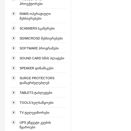
ᲞᲠᲝᲔᲥᲢᲝᲠᲔᲑᲘ
RAMS ᲝᲞᲔᲠᲐᲢᲘᲣᲚᲘ
ᲛᲔᲮᲡᲘᲔᲠᲔᲑᲔᲑᲘ
SCANNERS ᲡᲙᲐᲜᲔᲠᲔᲑᲘ
SD/MICROSD ᲛᲔᲮᲡᲘᲔᲠᲔᲑᲔᲑᲘ
SOFTWARE ᲞᲠᲝᲒᲠᲐᲛᲔᲑᲘ
SOUND CARD ᲮᲛᲘᲡ ᲞᲚᲐᲢᲔᲑᲘ
SPEAKER ᲓᲘᲜᲐᲛᲘᲙᲔᲑᲘ
SURGE PROTECTORS
ᲓᲐᲛᲐᲒᲠᲫᲔᲚᲔᲑᲚᲔᲑ
TABLETS ᲢᲐᲑᲚᲔᲢᲔᲑᲘ
TOOLS ᲮᲔᲚᲡᲐᲬᲧᲝᲔᲑᲘ
TV ᲢᲔᲚᲔᲕᲘᲖᲝᲠᲔᲑᲘ
UPS ᲣᲬᲧᲕᲔᲢᲘ ᲙᲕᲔᲑᲘᲡ
ᲬᲧᲐᲠᲝᲔᲑᲘ