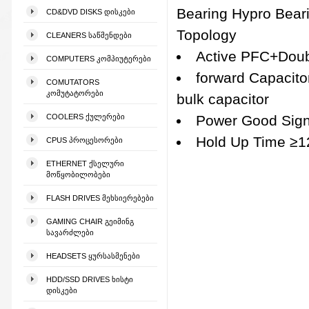
Bearing Hypro Bear
CD&DVD DISKS ᲓᲘᲡᲙᲔᲑᲘ
Topology
CLEANERS ᲡᲐᲬᲛᲔᲜᲓᲔᲑᲘ
Active PFC+Doub
COMPUTERS ᲙᲝᲛᲞᲘᲣᲢᲔᲠᲔᲑᲘ
forward Capacito
COMUTATORS
ᲙᲝᲛᲣᲢᲐᲢᲝᲠᲔᲑᲘ
bulk capacitor
COOLERS ᲥᲣᲚᲔᲠᲔᲑᲘ
Power Good Sig
Hold Up Time ≥
CPUS ᲞᲠᲝᲪᲔᲡᲝᲠᲔᲑᲘ
ETHERNET ᲥᲡᲔᲚᲣᲠᲘ
ᲛᲝᲬᲧᲝᲑᲘᲚᲝᲑᲔᲑᲘ
FLASH DRIVES ᲛᲔᲮᲡᲘᲔᲠᲔᲑᲔᲑᲘ
GAMING CHAIR ᲒᲔᲘᲛᲘᲜᲒ
ᲡᲐᲕᲐᲠᲫᲚᲔᲑᲘ
HEADSETS ᲧᲣᲠᲡᲐᲡᲛᲔᲜᲔᲑᲘ
HDD/SSD DRIVES ᲮᲘᲡᲢᲘ
ᲓᲘᲡᲙᲔᲑᲘ