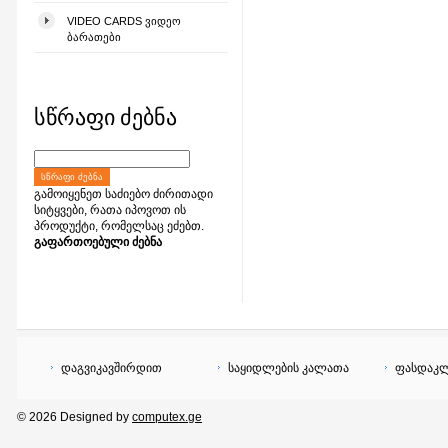
VIDEO CARDS ᲕᲘᲓᲔᲝ
ᲑᲐᲠᲐᲗᲔᲑᲘ
სწრაფი ძებნა
ᲡᲬᲠᲐᲤᲘ ᲫᲔᲑᲜᲐ
გამოიყენეთ საძიებო ძირითადი
სიტყვები, რათა იპოვოთ ის
პროდუქტი, რომელსაც ეძებთ.
გაფართოებული ძებნა
დაგვიკავშირდით
საყიდლების კალათა
ფასდაკლ
© 2026 Designed by
computex.ge