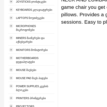
JOYSTICKS ᲯᲝᲘᲡᲢᲘᲙᲔᲑᲘ
game chair you get 
KEYBOARDS ᲙᲚᲐᲕᲘᲐᲢᲣᲠᲔᲑᲘ
pillows. Provides a 
LAPTOPS ᲜᲝᲣᲗᲑᲣᲙᲔᲑᲘ
sessions. Easy to p
MICROPHONES
ᲛᲘᲙᲠᲝᲤᲝᲜᲔᲑᲘ
MINERS ᲛᲐᲘᲜᲔᲠᲔᲑᲘ ᲓᲐ
ᲐᲥᲡᲔᲡᲣᲐᲠᲔᲑᲘ
MONITORS ᲛᲝᲜᲘᲢᲝᲠᲔᲑᲘ
MOTHERBOARDS
ᲓᲔᲓᲐᲞᲚᲐᲢᲔᲑᲘ
MOUSE ᲛᲐᲣᲡᲔᲑᲘ
MOUSE PAD ᲛᲐᲣᲡ ᲞᲐᲓᲔᲑᲘ
POWER SUPPLIES ᲙᲕᲔᲑᲘᲡ
ᲑᲚᲝᲙᲔᲑᲘ
PRINTERS ᲞᲠᲘᲜᲢᲔᲠᲔᲑᲘ
PROJECTORS