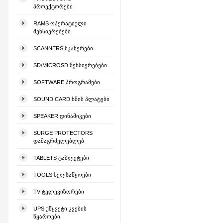
ᲞᲠᲝᲔᲥᲢᲝᲠᲔᲑᲘ
RAMS ᲝᲞᲔᲠᲐᲢᲘᲣᲚᲘ
ᲛᲔᲮᲡᲘᲔᲠᲔᲑᲔᲑᲘ
SCANNERS ᲡᲙᲐᲜᲔᲠᲔᲑᲘ
SD/MICROSD ᲛᲔᲮᲡᲘᲔᲠᲔᲑᲔᲑᲘ
SOFTWARE ᲞᲠᲝᲒᲠᲐᲛᲔᲑᲘ
SOUND CARD ᲮᲛᲘᲡ ᲞᲚᲐᲢᲔᲑᲘ
SPEAKER ᲓᲘᲜᲐᲛᲘᲙᲔᲑᲘ
SURGE PROTECTORS
ᲓᲐᲛᲐᲒᲠᲫᲔᲚᲔᲑᲚᲔᲑ
TABLETS ᲢᲐᲑᲚᲔᲢᲔᲑᲘ
TOOLS ᲮᲔᲚᲡᲐᲬᲧᲝᲔᲑᲘ
TV ᲢᲔᲚᲔᲕᲘᲖᲝᲠᲔᲑᲘ
UPS ᲣᲬᲧᲕᲔᲢᲘ ᲙᲕᲔᲑᲘᲡ
ᲬᲧᲐᲠᲝᲔᲑᲘ