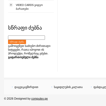
VIDEO CARDS ᲕᲘᲓᲔᲝ
ᲑᲐᲠᲐᲗᲔᲑᲘ
სწრაფი ძებნა
ᲡᲬᲠᲐᲤᲘ ᲫᲔᲑᲜᲐ
გამოიყენეთ საძიებო ძირითადი
სიტყვები, რათა იპოვოთ ის
პროდუქტი, რომელსაც ეძებთ.
გაფართოებული ძებნა
დაგვიკავშირდით
საყიდლების კალათა
ფასდაკლ
© 2026 Designed by
computex.ge