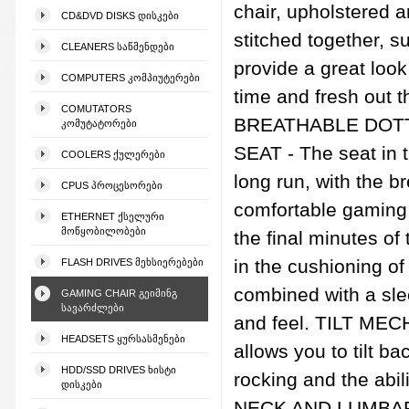
chair, upholstered a
CD&DVD DISKS ᲓᲘᲡᲙᲔᲑᲘ
stitched together, su
CLEANERS ᲡᲐᲬᲛᲔᲜᲓᲔᲑᲘ
provide a great look
COMPUTERS ᲙᲝᲛᲞᲘᲣᲢᲔᲠᲔᲑᲘ
time and fresh out t
COMUTATORS
BREATHABLE DOT
ᲙᲝᲛᲣᲢᲐᲢᲝᲠᲔᲑᲘ
SEAT - The seat in
COOLERS ᲥᲣᲚᲔᲠᲔᲑᲘ
long run, with the b
CPUS ᲞᲠᲝᲪᲔᲡᲝᲠᲔᲑᲘ
comfortable gaming 
ETHERNET ᲥᲡᲔᲚᲣᲠᲘ
ᲛᲝᲬᲧᲝᲑᲘᲚᲝᲑᲔᲑᲘ
the final minutes o
in the cushioning of
FLASH DRIVES ᲛᲔᲮᲡᲘᲔᲠᲔᲑᲔᲑᲘ
combined with a slee
GAMING CHAIR ᲒᲔᲘᲛᲘᲜᲒ
ᲡᲐᲕᲐᲠᲫᲚᲔᲑᲘ
and feel. TILT MECH
HEADSETS ᲧᲣᲠᲡᲐᲡᲛᲔᲜᲔᲑᲘ
allows you to tilt ba
HDD/SSD DRIVES ᲮᲘᲡᲢᲘ
rocking and the abil
ᲓᲘᲡᲙᲔᲑᲘ
NECK AND LUMBAR 