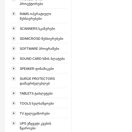
ᲞᲠᲝᲔᲥᲢᲝᲠᲔᲑᲘ
RAMS ᲝᲞᲔᲠᲐᲢᲘᲣᲚᲘ
ᲛᲔᲮᲡᲘᲔᲠᲔᲑᲔᲑᲘ
SCANNERS ᲡᲙᲐᲜᲔᲠᲔᲑᲘ
SD/MICROSD ᲛᲔᲮᲡᲘᲔᲠᲔᲑᲔᲑᲘ
SOFTWARE ᲞᲠᲝᲒᲠᲐᲛᲔᲑᲘ
SOUND CARD ᲮᲛᲘᲡ ᲞᲚᲐᲢᲔᲑᲘ
SPEAKER ᲓᲘᲜᲐᲛᲘᲙᲔᲑᲘ
SURGE PROTECTORS
ᲓᲐᲛᲐᲒᲠᲫᲔᲚᲔᲑᲚᲔᲑ
TABLETS ᲢᲐᲑᲚᲔᲢᲔᲑᲘ
TOOLS ᲮᲔᲚᲡᲐᲬᲧᲝᲔᲑᲘ
TV ᲢᲔᲚᲔᲕᲘᲖᲝᲠᲔᲑᲘ
UPS ᲣᲬᲧᲕᲔᲢᲘ ᲙᲕᲔᲑᲘᲡ
ᲬᲧᲐᲠᲝᲔᲑᲘ