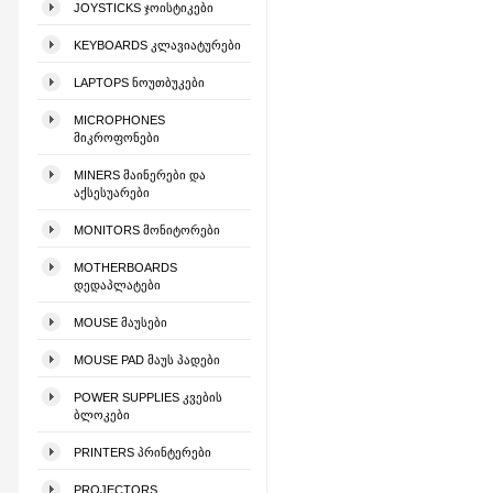
JOYSTICKS ᲯᲝᲘᲡᲢᲘᲙᲔᲑᲘ
KEYBOARDS ᲙᲚᲐᲕᲘᲐᲢᲣᲠᲔᲑᲘ
LAPTOPS ᲜᲝᲣᲗᲑᲣᲙᲔᲑᲘ
MICROPHONES
ᲛᲘᲙᲠᲝᲤᲝᲜᲔᲑᲘ
MINERS ᲛᲐᲘᲜᲔᲠᲔᲑᲘ ᲓᲐ
ᲐᲥᲡᲔᲡᲣᲐᲠᲔᲑᲘ
MONITORS ᲛᲝᲜᲘᲢᲝᲠᲔᲑᲘ
MOTHERBOARDS
ᲓᲔᲓᲐᲞᲚᲐᲢᲔᲑᲘ
MOUSE ᲛᲐᲣᲡᲔᲑᲘ
MOUSE PAD ᲛᲐᲣᲡ ᲞᲐᲓᲔᲑᲘ
POWER SUPPLIES ᲙᲕᲔᲑᲘᲡ
ᲑᲚᲝᲙᲔᲑᲘ
PRINTERS ᲞᲠᲘᲜᲢᲔᲠᲔᲑᲘ
PROJECTORS