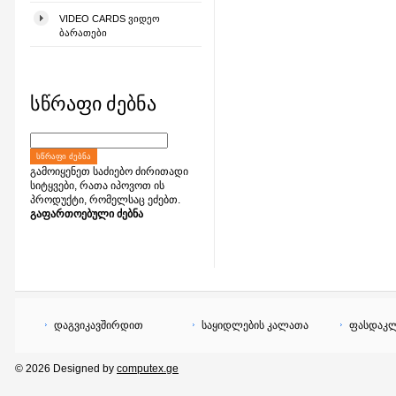
VIDEO CARDS ᲕᲘᲓᲔᲝ
ᲑᲐᲠᲐᲗᲔᲑᲘ
სწრაფი ძებნა
ᲡᲬᲠᲐᲤᲘ ᲫᲔᲑᲜᲐ
გამოიყენეთ საძიებო ძირითადი
სიტყვები, რათა იპოვოთ ის
პროდუქტი, რომელსაც ეძებთ.
გაფართოებული ძებნა
დაგვიკავშირდით
საყიდლების კალათა
ფასდაკლ
© 2026 Designed by
computex.ge