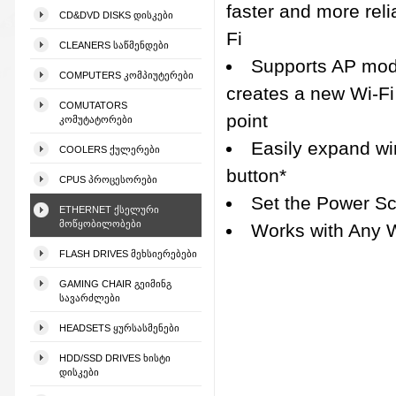
faster and more reli
CD&DVD DISKS ᲓᲘᲡᲙᲔᲑᲘ
Fi
CLEANERS ᲡᲐᲬᲛᲔᲜᲓᲔᲑᲘ
Supports AP mod
COMPUTERS ᲙᲝᲛᲞᲘᲣᲢᲔᲠᲔᲑᲘ
creates a new Wi-F
COMUTATORS
point
ᲙᲝᲛᲣᲢᲐᲢᲝᲠᲔᲑᲘ
Easily expand wi
COOLERS ᲥᲣᲚᲔᲠᲔᲑᲘ
button*
CPUS ᲞᲠᲝᲪᲔᲡᲝᲠᲔᲑᲘ
Set the Power Sc
ETHERNET ᲥᲡᲔᲚᲣᲠᲘ
ᲛᲝᲬᲧᲝᲑᲘᲚᲝᲑᲔᲑᲘ
Works with Any W
FLASH DRIVES ᲛᲔᲮᲡᲘᲔᲠᲔᲑᲔᲑᲘ
GAMING CHAIR ᲒᲔᲘᲛᲘᲜᲒ
ᲡᲐᲕᲐᲠᲫᲚᲔᲑᲘ
HEADSETS ᲧᲣᲠᲡᲐᲡᲛᲔᲜᲔᲑᲘ
HDD/SSD DRIVES ᲮᲘᲡᲢᲘ
ᲓᲘᲡᲙᲔᲑᲘ