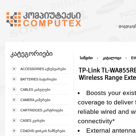
დაგვიკა
კატეგორიები
საწყისი
კატალოგი
Et
TP-Link TL-WA855RE
ACCESSORIES ᲐᲥᲡᲔᲡᲣᲐᲠᲔᲑᲘ
Wireless Range Ext
BATTERIES ᲑᲐᲢᲐᲠᲘᲔᲑᲘ
CABLES ᲙᲐᲑᲔᲚᲔᲑᲘ
Boosts your exist
CAMERA ᲙᲐᲛᲔᲠᲔᲑᲘ
coverage to deliver 
reliable wired and w
CARTRIDGES ᲙᲐᲠᲢᲠᲘᲯᲔᲑᲘ
connectivity*
CASES ᲙᲔᲘᲡᲔᲑᲘ
External antenna
CD&DVD ᲓᲘᲡᲙᲘᲡ ᲩᲐᲛᲬᲔᲠᲔᲑᲘ