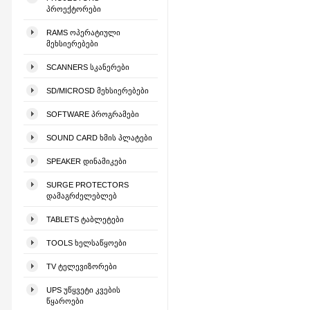
ᲞᲠᲝᲔᲥᲢᲝᲠᲔᲑᲘ
RAMS ᲝᲞᲔᲠᲐᲢᲘᲣᲚᲘ
ᲛᲔᲮᲡᲘᲔᲠᲔᲑᲔᲑᲘ
SCANNERS ᲡᲙᲐᲜᲔᲠᲔᲑᲘ
SD/MICROSD ᲛᲔᲮᲡᲘᲔᲠᲔᲑᲔᲑᲘ
SOFTWARE ᲞᲠᲝᲒᲠᲐᲛᲔᲑᲘ
SOUND CARD ᲮᲛᲘᲡ ᲞᲚᲐᲢᲔᲑᲘ
SPEAKER ᲓᲘᲜᲐᲛᲘᲙᲔᲑᲘ
SURGE PROTECTORS
ᲓᲐᲛᲐᲒᲠᲫᲔᲚᲔᲑᲚᲔᲑ
TABLETS ᲢᲐᲑᲚᲔᲢᲔᲑᲘ
TOOLS ᲮᲔᲚᲡᲐᲬᲧᲝᲔᲑᲘ
TV ᲢᲔᲚᲔᲕᲘᲖᲝᲠᲔᲑᲘ
UPS ᲣᲬᲧᲕᲔᲢᲘ ᲙᲕᲔᲑᲘᲡ
ᲬᲧᲐᲠᲝᲔᲑᲘ