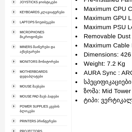
JOYSTICKS ᲯᲝᲘᲡᲢᲘᲙᲔᲑᲘ
Maximum CPU Co
KEYBOARDS ᲙᲚᲐᲕᲘᲐᲢᲣᲠᲔᲑᲘ
Maximum GPU L
LAPTOPS ᲜᲝᲣᲗᲑᲣᲙᲔᲑᲘ
Maximum PSU L
MICROPHONES
Removable Dust F
ᲛᲘᲙᲠᲝᲤᲝᲜᲔᲑᲘ
Maximum Cable 
MINERS ᲛᲐᲘᲜᲔᲠᲔᲑᲘ ᲓᲐ
ᲐᲥᲡᲔᲡᲣᲐᲠᲔᲑᲘ
Dimensions: 426
MONITORS ᲛᲝᲜᲘᲢᲝᲠᲔᲑᲘ
Weight: 7.2 Kg
AURA Sync : AR
MOTHERBOARDS
ᲓᲔᲓᲐᲞᲚᲐᲢᲔᲑᲘ
სპეციფიკაციები
MOUSE ᲛᲐᲣᲡᲔᲑᲘ
ზომა: Mid Tower
MOUSE PAD ᲛᲐᲣᲡ ᲞᲐᲓᲔᲑᲘ
ტიპი: ვერტიკა
POWER SUPPLIES ᲙᲕᲔᲑᲘᲡ
ᲑᲚᲝᲙᲔᲑᲘ
PRINTERS ᲞᲠᲘᲜᲢᲔᲠᲔᲑᲘ
PROJECTORS