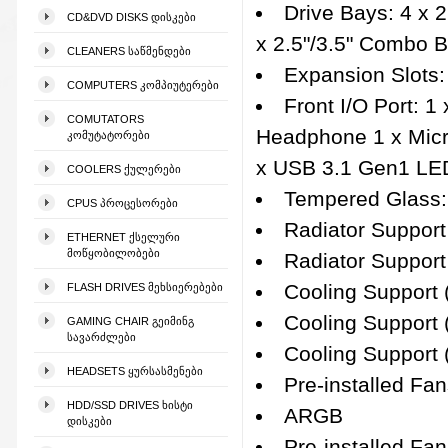
Drive Bays: 4 x 2
CD&DVD DISKS ᲓᲘᲡᲙᲔᲑᲘ
x 2.5"/3.5" Combo 
CLEANERS ᲡᲐᲬᲛᲔᲜᲓᲔᲑᲘ
Expansion Slots:
COMPUTERS ᲙᲝᲛᲞᲘᲣᲢᲔᲠᲔᲑᲘ
Front I/O Port: 1 
COMUTATORS
Headphone 1 x Mic
ᲙᲝᲛᲣᲢᲐᲢᲝᲠᲔᲑᲘ
x USB 3.1 Gen1 LED
COOLERS ᲥᲣᲚᲔᲠᲔᲑᲘ
Tempered Glass: 
CPUS ᲞᲠᲝᲪᲔᲡᲝᲠᲔᲑᲘ
Radiator Suppo
ETHERNET ᲥᲡᲔᲚᲣᲠᲘ
ᲛᲝᲬᲧᲝᲑᲘᲚᲝᲑᲔᲑᲘ
Radiator Support
Cooling Support
FLASH DRIVES ᲛᲔᲮᲡᲘᲔᲠᲔᲑᲔᲑᲘ
Cooling Support 
GAMING CHAIR ᲒᲔᲘᲛᲘᲜᲒ
ᲡᲐᲕᲐᲠᲫᲚᲔᲑᲘ
Cooling Support 
HEADSETS ᲧᲣᲠᲡᲐᲡᲛᲔᲜᲔᲑᲘ
Pre-installed Fa
HDD/SSD DRIVES ᲮᲘᲡᲢᲘ
ARGB
ᲓᲘᲡᲙᲔᲑᲘ
Pre-installed Fa