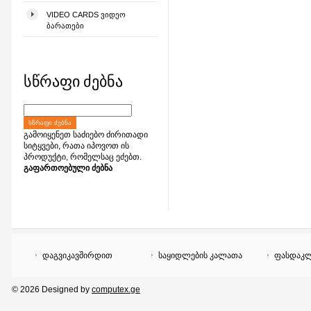
VIDEO CARDS ᲕᲘᲓᲔᲝ
ᲑᲐᲠᲐᲗᲔᲑᲘ
სწრაფი ძებნა
ᲡᲬᲠᲐᲤᲘ ᲫᲔᲑᲜᲐ
გამოიყენეთ საძიებო ძირითადი
სიტყვები, რათა იპოვოთ ის
პროდუქტი, რომელსაც ეძებთ.
გაფართოებული ძებნა
დაგვიკავშირდით
საყიდლების კალათა
ფასდაკლ
© 2026 Designed by
computex.ge