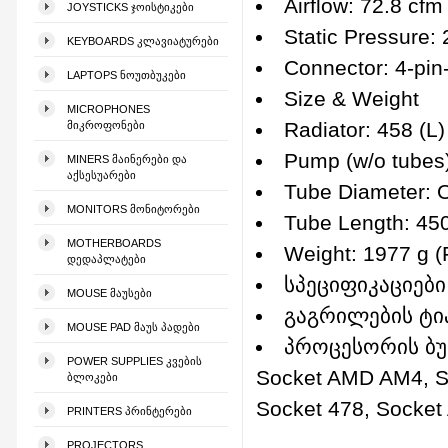
Airflow: 72.8 cfm
JOYSTICKS ᲯᲝᲘᲡᲢᲘᲙᲔᲑᲘ
Static Pressure
KEYBOARDS ᲙᲚᲐᲕᲘᲐᲢᲣᲠᲔᲑᲘ
Connector: 4-pin
LAPTOPS ᲜᲝᲣᲗᲑᲣᲙᲔᲑᲘ
Size & Weight
MICROPHONES
Radiator: 458 (L
ᲛᲘᲙᲠᲝᲤᲝᲜᲔᲑᲘ
Pump (w/o tubes)
MINERS ᲛᲐᲘᲜᲔᲠᲔᲑᲘ ᲓᲐ
ᲐᲥᲡᲔᲡᲣᲐᲠᲔᲑᲘ
Tube Diameter: O
MONITORS ᲛᲝᲜᲘᲢᲝᲠᲔᲑᲘ
Tube Length: 4
MOTHERBOARDS
Weight: 1977 g (
ᲓᲔᲓᲐᲞᲚᲐᲢᲔᲑᲘ
სპეციფიკაციები
MOUSE ᲛᲐᲣᲡᲔᲑᲘ
გაგრილების ტიპ
MOUSE PAD ᲛᲐᲣᲡ ᲞᲐᲓᲔᲑᲘ
პროცესორის ბუდე
POWER SUPPLIES ᲙᲕᲔᲑᲘᲡ
Socket AMD AM4, So
ᲑᲚᲝᲙᲔᲑᲘ
Socket 478, Socke
PRINTERS ᲞᲠᲘᲜᲢᲔᲠᲔᲑᲘ
PROJECTORS