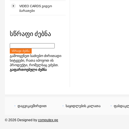
VIDEO CARDS ᲕᲘᲓᲔᲝ
ᲑᲐᲠᲐᲗᲔᲑᲘ
სწრაფი ძებნა
ᲡᲬᲠᲐᲤᲘ ᲫᲔᲑᲜᲐ
გამოიყენეთ საძიებო ძირითადი
სიტყვები, რათა იპოვოთ ის
პროდუქტი, რომელსაც ეძებთ.
გაფართოებული ძებნა
დაგვიკავშირდით
საყიდლების კალათა
ფასდაკლ
© 2026 Designed by
computex.ge