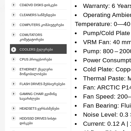
Warranty: 6 Year
CD&DVD DISKS ᲓᲘᲡᲙᲔᲑᲘ
Operating Ambie
CLEANERS ᲡᲐᲬᲛᲔᲜᲓᲔᲑᲘ
Temperature: 0—40
COMPUTERS ᲙᲝᲛᲞᲘᲣᲢᲔᲠᲔᲑᲘ
Pump/Cold Plate
COMUTATORS
ᲙᲝᲛᲣᲢᲐᲢᲝᲠᲔᲑᲘ
VRM Fan: 40 mm,
COOLERS ᲥᲣᲚᲔᲠᲔᲑᲘ
Pump: 800 – 200
Power Consumpt
CPUS ᲞᲠᲝᲪᲔᲡᲝᲠᲔᲑᲘ
Cold Plate: Copp
ETHERNET ᲥᲡᲔᲚᲣᲠᲘ
ᲛᲝᲬᲧᲝᲑᲘᲚᲝᲑᲔᲑᲘ
Thermal Paste: M
FLASH DRIVES ᲛᲔᲮᲡᲘᲔᲠᲔᲑᲔᲑᲘ
Fan: ARCTIC P1
GAMING CHAIR ᲒᲔᲘᲛᲘᲜᲒ
Fan Speed: 200
ᲡᲐᲕᲐᲠᲫᲚᲔᲑᲘ
Fan Bearing: Flu
HEADSETS ᲧᲣᲠᲡᲐᲡᲛᲔᲜᲔᲑᲘ
Noise Level: 0.3
HDD/SSD DRIVES ᲮᲘᲡᲢᲘ
Current: 0.12 A |
ᲓᲘᲡᲙᲔᲑᲘ