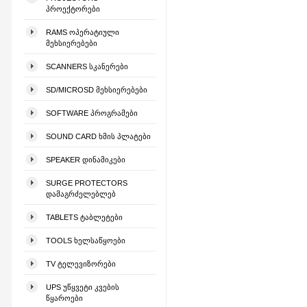
ᲞᲠᲝᲔᲥᲢᲝᲠᲔᲑᲘ
RAMS ᲝᲞᲔᲠᲐᲢᲘᲣᲚᲘ
ᲛᲔᲮᲡᲘᲔᲠᲔᲑᲔᲑᲘ
SCANNERS ᲡᲙᲐᲜᲔᲠᲔᲑᲘ
SD/MICROSD ᲛᲔᲮᲡᲘᲔᲠᲔᲑᲔᲑᲘ
SOFTWARE ᲞᲠᲝᲒᲠᲐᲛᲔᲑᲘ
SOUND CARD ᲮᲛᲘᲡ ᲞᲚᲐᲢᲔᲑᲘ
SPEAKER ᲓᲘᲜᲐᲛᲘᲙᲔᲑᲘ
SURGE PROTECTORS
ᲓᲐᲛᲐᲒᲠᲫᲔᲚᲔᲑᲚᲔᲑ
TABLETS ᲢᲐᲑᲚᲔᲢᲔᲑᲘ
TOOLS ᲮᲔᲚᲡᲐᲬᲧᲝᲔᲑᲘ
TV ᲢᲔᲚᲔᲕᲘᲖᲝᲠᲔᲑᲘ
UPS ᲣᲬᲧᲕᲔᲢᲘ ᲙᲕᲔᲑᲘᲡ
ᲬᲧᲐᲠᲝᲔᲑᲘ