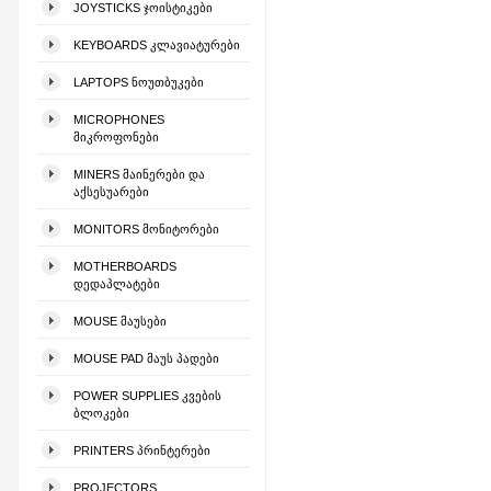
JOYSTICKS ᲯᲝᲘᲡᲢᲘᲙᲔᲑᲘ
KEYBOARDS ᲙᲚᲐᲕᲘᲐᲢᲣᲠᲔᲑᲘ
LAPTOPS ᲜᲝᲣᲗᲑᲣᲙᲔᲑᲘ
MICROPHONES
ᲛᲘᲙᲠᲝᲤᲝᲜᲔᲑᲘ
MINERS ᲛᲐᲘᲜᲔᲠᲔᲑᲘ ᲓᲐ
ᲐᲥᲡᲔᲡᲣᲐᲠᲔᲑᲘ
MONITORS ᲛᲝᲜᲘᲢᲝᲠᲔᲑᲘ
MOTHERBOARDS
ᲓᲔᲓᲐᲞᲚᲐᲢᲔᲑᲘ
MOUSE ᲛᲐᲣᲡᲔᲑᲘ
MOUSE PAD ᲛᲐᲣᲡ ᲞᲐᲓᲔᲑᲘ
POWER SUPPLIES ᲙᲕᲔᲑᲘᲡ
ᲑᲚᲝᲙᲔᲑᲘ
PRINTERS ᲞᲠᲘᲜᲢᲔᲠᲔᲑᲘ
PROJECTORS