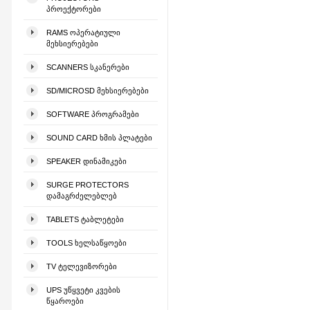
ᲞᲠᲝᲔᲥᲢᲝᲠᲔᲑᲘ
RAMS ᲝᲞᲔᲠᲐᲢᲘᲣᲚᲘ
ᲛᲔᲮᲡᲘᲔᲠᲔᲑᲔᲑᲘ
SCANNERS ᲡᲙᲐᲜᲔᲠᲔᲑᲘ
SD/MICROSD ᲛᲔᲮᲡᲘᲔᲠᲔᲑᲔᲑᲘ
SOFTWARE ᲞᲠᲝᲒᲠᲐᲛᲔᲑᲘ
SOUND CARD ᲮᲛᲘᲡ ᲞᲚᲐᲢᲔᲑᲘ
SPEAKER ᲓᲘᲜᲐᲛᲘᲙᲔᲑᲘ
SURGE PROTECTORS
ᲓᲐᲛᲐᲒᲠᲫᲔᲚᲔᲑᲚᲔᲑ
TABLETS ᲢᲐᲑᲚᲔᲢᲔᲑᲘ
TOOLS ᲮᲔᲚᲡᲐᲬᲧᲝᲔᲑᲘ
TV ᲢᲔᲚᲔᲕᲘᲖᲝᲠᲔᲑᲘ
UPS ᲣᲬᲧᲕᲔᲢᲘ ᲙᲕᲔᲑᲘᲡ
ᲬᲧᲐᲠᲝᲔᲑᲘ