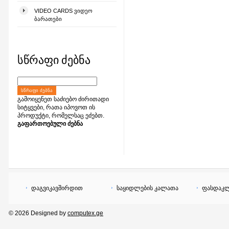
VIDEO CARDS ᲕᲘᲓᲔᲝ
ᲑᲐᲠᲐᲗᲔᲑᲘ
სწრაფი ძებნა
ᲡᲬᲠᲐᲤᲘ ᲫᲔᲑᲜᲐ
გამოიყენეთ საძიებო ძირითადი
სიტყვები, რათა იპოვოთ ის
პროდუქტი, რომელსაც ეძებთ.
გაფართოებული ძებნა
დაგვიკავშირდით
საყიდლების კალათა
ფასდაკლ
© 2026 Designed by
computex.ge