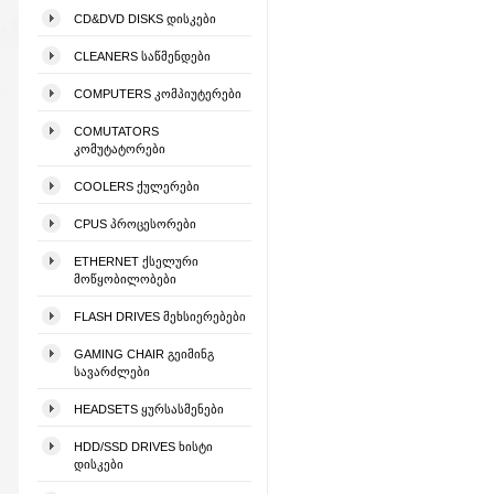
CD&DVD DISKS ᲓᲘᲡᲙᲔᲑᲘ
CLEANERS ᲡᲐᲬᲛᲔᲜᲓᲔᲑᲘ
COMPUTERS ᲙᲝᲛᲞᲘᲣᲢᲔᲠᲔᲑᲘ
COMUTATORS
ᲙᲝᲛᲣᲢᲐᲢᲝᲠᲔᲑᲘ
COOLERS ᲥᲣᲚᲔᲠᲔᲑᲘ
CPUS ᲞᲠᲝᲪᲔᲡᲝᲠᲔᲑᲘ
ETHERNET ᲥᲡᲔᲚᲣᲠᲘ
ᲛᲝᲬᲧᲝᲑᲘᲚᲝᲑᲔᲑᲘ
FLASH DRIVES ᲛᲔᲮᲡᲘᲔᲠᲔᲑᲔᲑᲘ
GAMING CHAIR ᲒᲔᲘᲛᲘᲜᲒ
ᲡᲐᲕᲐᲠᲫᲚᲔᲑᲘ
HEADSETS ᲧᲣᲠᲡᲐᲡᲛᲔᲜᲔᲑᲘ
HDD/SSD DRIVES ᲮᲘᲡᲢᲘ
ᲓᲘᲡᲙᲔᲑᲘ