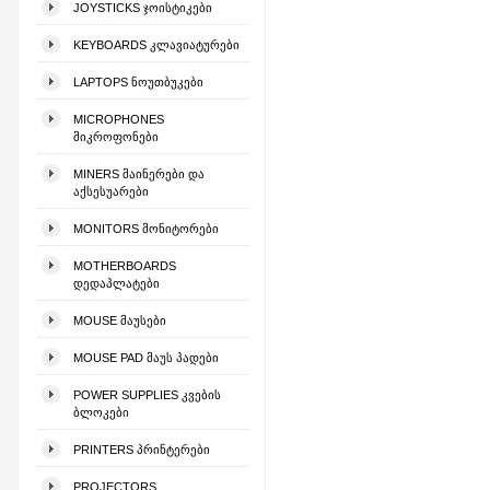
JOYSTICKS ᲯᲝᲘᲡᲢᲘᲙᲔᲑᲘ
KEYBOARDS ᲙᲚᲐᲕᲘᲐᲢᲣᲠᲔᲑᲘ
LAPTOPS ᲜᲝᲣᲗᲑᲣᲙᲔᲑᲘ
MICROPHONES
ᲛᲘᲙᲠᲝᲤᲝᲜᲔᲑᲘ
MINERS ᲛᲐᲘᲜᲔᲠᲔᲑᲘ ᲓᲐ
ᲐᲥᲡᲔᲡᲣᲐᲠᲔᲑᲘ
MONITORS ᲛᲝᲜᲘᲢᲝᲠᲔᲑᲘ
MOTHERBOARDS
ᲓᲔᲓᲐᲞᲚᲐᲢᲔᲑᲘ
MOUSE ᲛᲐᲣᲡᲔᲑᲘ
MOUSE PAD ᲛᲐᲣᲡ ᲞᲐᲓᲔᲑᲘ
POWER SUPPLIES ᲙᲕᲔᲑᲘᲡ
ᲑᲚᲝᲙᲔᲑᲘ
PRINTERS ᲞᲠᲘᲜᲢᲔᲠᲔᲑᲘ
PROJECTORS