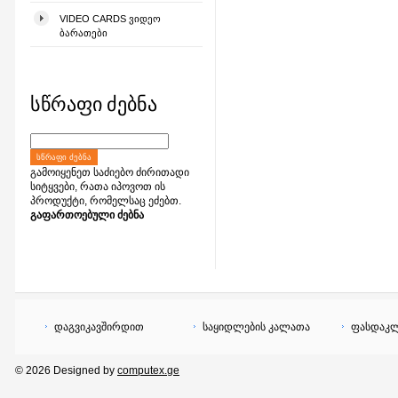
VIDEO CARDS ᲕᲘᲓᲔᲝ
ᲑᲐᲠᲐᲗᲔᲑᲘ
სწრაფი ძებნა
ᲡᲬᲠᲐᲤᲘ ᲫᲔᲑᲜᲐ
გამოიყენეთ საძიებო ძირითადი
სიტყვები, რათა იპოვოთ ის
პროდუქტი, რომელსაც ეძებთ.
გაფართოებული ძებნა
დაგვიკავშირდით
საყიდლების კალათა
ფასდაკლ
© 2026 Designed by
computex.ge