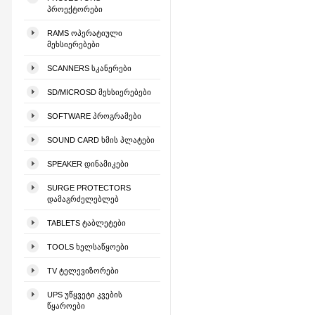
ᲞᲠᲝᲔᲥᲢᲝᲠᲔᲑᲘ
RAMS ᲝᲞᲔᲠᲐᲢᲘᲣᲚᲘ
ᲛᲔᲮᲡᲘᲔᲠᲔᲑᲔᲑᲘ
SCANNERS ᲡᲙᲐᲜᲔᲠᲔᲑᲘ
SD/MICROSD ᲛᲔᲮᲡᲘᲔᲠᲔᲑᲔᲑᲘ
SOFTWARE ᲞᲠᲝᲒᲠᲐᲛᲔᲑᲘ
SOUND CARD ᲮᲛᲘᲡ ᲞᲚᲐᲢᲔᲑᲘ
SPEAKER ᲓᲘᲜᲐᲛᲘᲙᲔᲑᲘ
SURGE PROTECTORS
ᲓᲐᲛᲐᲒᲠᲫᲔᲚᲔᲑᲚᲔᲑ
TABLETS ᲢᲐᲑᲚᲔᲢᲔᲑᲘ
TOOLS ᲮᲔᲚᲡᲐᲬᲧᲝᲔᲑᲘ
TV ᲢᲔᲚᲔᲕᲘᲖᲝᲠᲔᲑᲘ
UPS ᲣᲬᲧᲕᲔᲢᲘ ᲙᲕᲔᲑᲘᲡ
ᲬᲧᲐᲠᲝᲔᲑᲘ