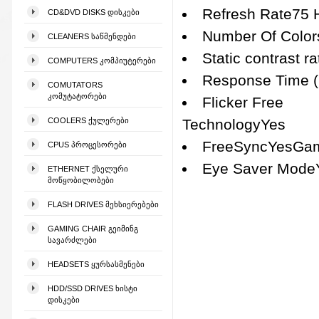
Refresh Rate75 
CD&DVD DISKS ᲓᲘᲡᲙᲔᲑᲘ
Number Of Colo
CLEANERS ᲡᲐᲬᲛᲔᲜᲓᲔᲑᲘ
Static contrast r
COMPUTERS ᲙᲝᲛᲞᲘᲣᲢᲔᲠᲔᲑᲘ
Response Time 
COMUTATORS
ᲙᲝᲛᲣᲢᲐᲢᲝᲠᲔᲑᲘ
Flicker Free
COOLERS ᲥᲣᲚᲔᲠᲔᲑᲘ
TechnologyYes
FreeSyncYesGa
CPUS ᲞᲠᲝᲪᲔᲡᲝᲠᲔᲑᲘ
Eye Saver Mode
ETHERNET ᲥᲡᲔᲚᲣᲠᲘ
ᲛᲝᲬᲧᲝᲑᲘᲚᲝᲑᲔᲑᲘ
FLASH DRIVES ᲛᲔᲮᲡᲘᲔᲠᲔᲑᲔᲑᲘ
GAMING CHAIR ᲒᲔᲘᲛᲘᲜᲒ
ᲡᲐᲕᲐᲠᲫᲚᲔᲑᲘ
HEADSETS ᲧᲣᲠᲡᲐᲡᲛᲔᲜᲔᲑᲘ
HDD/SSD DRIVES ᲮᲘᲡᲢᲘ
ᲓᲘᲡᲙᲔᲑᲘ