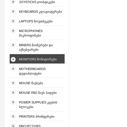
JOYSTICKS ᲯᲝᲘᲡᲢᲘᲙᲔᲑᲘ
KEYBOARDS ᲙᲚᲐᲕᲘᲐᲢᲣᲠᲔᲑᲘ
LAPTOPS ᲜᲝᲣᲗᲑᲣᲙᲔᲑᲘ
MICROPHONES
ᲛᲘᲙᲠᲝᲤᲝᲜᲔᲑᲘ
MINERS ᲛᲐᲘᲜᲔᲠᲔᲑᲘ ᲓᲐ
ᲐᲥᲡᲔᲡᲣᲐᲠᲔᲑᲘ
MONITORS ᲛᲝᲜᲘᲢᲝᲠᲔᲑᲘ
MOTHERBOARDS
ᲓᲔᲓᲐᲞᲚᲐᲢᲔᲑᲘ
MOUSE ᲛᲐᲣᲡᲔᲑᲘ
MOUSE PAD ᲛᲐᲣᲡ ᲞᲐᲓᲔᲑᲘ
POWER SUPPLIES ᲙᲕᲔᲑᲘᲡ
ᲑᲚᲝᲙᲔᲑᲘ
PRINTERS ᲞᲠᲘᲜᲢᲔᲠᲔᲑᲘ
PROJECTORS