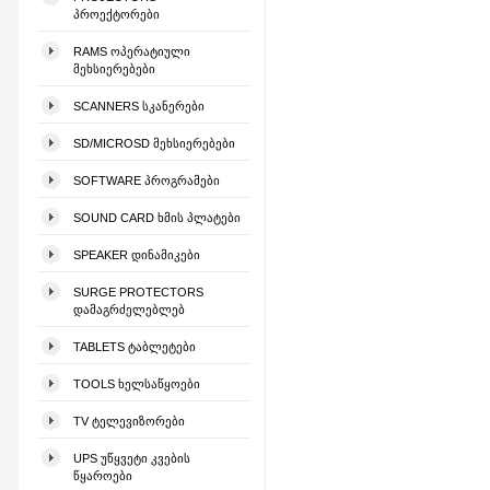
ᲞᲠᲝᲔᲥᲢᲝᲠᲔᲑᲘ
RAMS ᲝᲞᲔᲠᲐᲢᲘᲣᲚᲘ
ᲛᲔᲮᲡᲘᲔᲠᲔᲑᲔᲑᲘ
SCANNERS ᲡᲙᲐᲜᲔᲠᲔᲑᲘ
SD/MICROSD ᲛᲔᲮᲡᲘᲔᲠᲔᲑᲔᲑᲘ
SOFTWARE ᲞᲠᲝᲒᲠᲐᲛᲔᲑᲘ
SOUND CARD ᲮᲛᲘᲡ ᲞᲚᲐᲢᲔᲑᲘ
SPEAKER ᲓᲘᲜᲐᲛᲘᲙᲔᲑᲘ
SURGE PROTECTORS
ᲓᲐᲛᲐᲒᲠᲫᲔᲚᲔᲑᲚᲔᲑ
TABLETS ᲢᲐᲑᲚᲔᲢᲔᲑᲘ
TOOLS ᲮᲔᲚᲡᲐᲬᲧᲝᲔᲑᲘ
TV ᲢᲔᲚᲔᲕᲘᲖᲝᲠᲔᲑᲘ
UPS ᲣᲬᲧᲕᲔᲢᲘ ᲙᲕᲔᲑᲘᲡ
ᲬᲧᲐᲠᲝᲔᲑᲘ