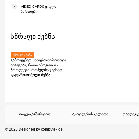
VIDEO CARDS ᲕᲘᲓᲔᲝ
ᲑᲐᲠᲐᲗᲔᲑᲘ
სწრაფი ძებნა
ᲡᲬᲠᲐᲤᲘ ᲫᲔᲑᲜᲐ
გამოიყენეთ საძიებო ძირითადი
სიტყვები, რათა იპოვოთ ის
პროდუქტი, რომელსაც ეძებთ.
გაფართოებული ძებნა
დაგვიკავშირდით
საყიდლების კალათა
ფასდაკლ
© 2026 Designed by
computex.ge