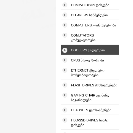
CD&DVD DISKS ᲓᲘᲡᲙᲔᲑᲘ
CLEANERS ᲡᲐᲬᲛᲔᲜᲓᲔᲑᲘ
COMPUTERS ᲙᲝᲛᲞᲘᲣᲢᲔᲠᲔᲑᲘ
COMUTATORS
ᲙᲝᲛᲣᲢᲐᲢᲝᲠᲔᲑᲘ
COOLERS ᲥᲣᲚᲔᲠᲔᲑᲘ
CPUS ᲞᲠᲝᲪᲔᲡᲝᲠᲔᲑᲘ
ETHERNET ᲥᲡᲔᲚᲣᲠᲘ
ᲛᲝᲬᲧᲝᲑᲘᲚᲝᲑᲔᲑᲘ
FLASH DRIVES ᲛᲔᲮᲡᲘᲔᲠᲔᲑᲔᲑᲘ
GAMING CHAIR ᲒᲔᲘᲛᲘᲜᲒ
ᲡᲐᲕᲐᲠᲫᲚᲔᲑᲘ
HEADSETS ᲧᲣᲠᲡᲐᲡᲛᲔᲜᲔᲑᲘ
HDD/SSD DRIVES ᲮᲘᲡᲢᲘ
ᲓᲘᲡᲙᲔᲑᲘ