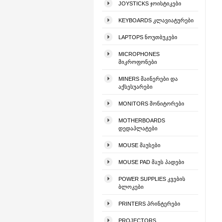
JOYSTICKS ᲯᲝᲘᲡᲢᲘᲙᲔᲑᲘ
KEYBOARDS ᲙᲚᲐᲕᲘᲐᲢᲣᲠᲔᲑᲘ
LAPTOPS ᲜᲝᲣᲗᲑᲣᲙᲔᲑᲘ
MICROPHONES
ᲛᲘᲙᲠᲝᲤᲝᲜᲔᲑᲘ
MINERS ᲛᲐᲘᲜᲔᲠᲔᲑᲘ ᲓᲐ
ᲐᲥᲡᲔᲡᲣᲐᲠᲔᲑᲘ
MONITORS ᲛᲝᲜᲘᲢᲝᲠᲔᲑᲘ
MOTHERBOARDS
ᲓᲔᲓᲐᲞᲚᲐᲢᲔᲑᲘ
MOUSE ᲛᲐᲣᲡᲔᲑᲘ
MOUSE PAD ᲛᲐᲣᲡ ᲞᲐᲓᲔᲑᲘ
POWER SUPPLIES ᲙᲕᲔᲑᲘᲡ
ᲑᲚᲝᲙᲔᲑᲘ
PRINTERS ᲞᲠᲘᲜᲢᲔᲠᲔᲑᲘ
PROJECTORS