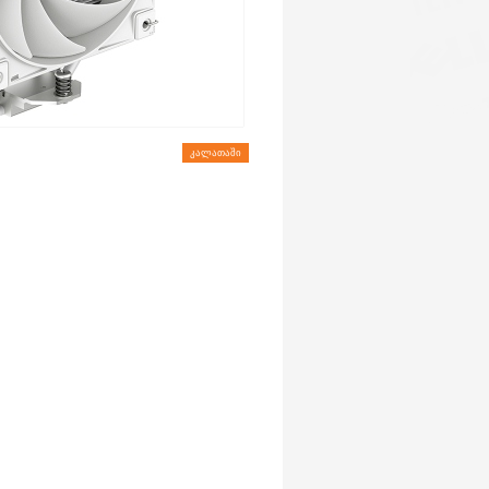
ᲙᲐᲚᲐᲗᲐᲨᲘ