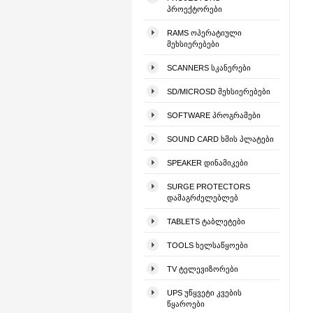
ᲞᲠᲝᲔᲥᲢᲝᲠᲔᲑᲘ
RAMS ᲝᲞᲔᲠᲐᲢᲘᲣᲚᲘ
ᲛᲔᲮᲡᲘᲔᲠᲔᲑᲔᲑᲘ
SCANNERS ᲡᲙᲐᲜᲔᲠᲔᲑᲘ
SD/MICROSD ᲛᲔᲮᲡᲘᲔᲠᲔᲑᲔᲑᲘ
SOFTWARE ᲞᲠᲝᲒᲠᲐᲛᲔᲑᲘ
SOUND CARD ᲮᲛᲘᲡ ᲞᲚᲐᲢᲔᲑᲘ
SPEAKER ᲓᲘᲜᲐᲛᲘᲙᲔᲑᲘ
SURGE PROTECTORS
ᲓᲐᲛᲐᲒᲠᲫᲔᲚᲔᲑᲚᲔᲑ
TABLETS ᲢᲐᲑᲚᲔᲢᲔᲑᲘ
TOOLS ᲮᲔᲚᲡᲐᲬᲧᲝᲔᲑᲘ
TV ᲢᲔᲚᲔᲕᲘᲖᲝᲠᲔᲑᲘ
UPS ᲣᲬᲧᲕᲔᲢᲘ ᲙᲕᲔᲑᲘᲡ
ᲬᲧᲐᲠᲝᲔᲑᲘ