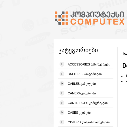
კატეგორიები
სა
D
ACCESSORIES ᲐᲥᲡᲔᲡᲣᲐᲠᲔᲑᲘ
BATTERIES ᲑᲐᲢᲐᲠᲘᲔᲑᲘ
CABLES ᲙᲐᲑᲔᲚᲔᲑᲘ
CAMERA ᲙᲐᲛᲔᲠᲔᲑᲘ
CARTRIDGES ᲙᲐᲠᲢᲠᲘᲯᲔᲑᲘ
CASES ᲙᲔᲘᲡᲔᲑᲘ
CD&DVD ᲓᲘᲡᲙᲘᲡ ᲩᲐᲛᲬᲔᲠᲔᲑᲘ