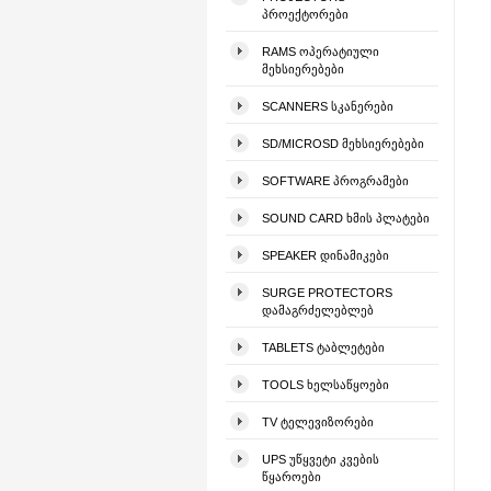
ᲞᲠᲝᲔᲥᲢᲝᲠᲔᲑᲘ
RAMS ᲝᲞᲔᲠᲐᲢᲘᲣᲚᲘ
ᲛᲔᲮᲡᲘᲔᲠᲔᲑᲔᲑᲘ
SCANNERS ᲡᲙᲐᲜᲔᲠᲔᲑᲘ
SD/MICROSD ᲛᲔᲮᲡᲘᲔᲠᲔᲑᲔᲑᲘ
SOFTWARE ᲞᲠᲝᲒᲠᲐᲛᲔᲑᲘ
SOUND CARD ᲮᲛᲘᲡ ᲞᲚᲐᲢᲔᲑᲘ
SPEAKER ᲓᲘᲜᲐᲛᲘᲙᲔᲑᲘ
SURGE PROTECTORS
ᲓᲐᲛᲐᲒᲠᲫᲔᲚᲔᲑᲚᲔᲑ
TABLETS ᲢᲐᲑᲚᲔᲢᲔᲑᲘ
TOOLS ᲮᲔᲚᲡᲐᲬᲧᲝᲔᲑᲘ
TV ᲢᲔᲚᲔᲕᲘᲖᲝᲠᲔᲑᲘ
UPS ᲣᲬᲧᲕᲔᲢᲘ ᲙᲕᲔᲑᲘᲡ
ᲬᲧᲐᲠᲝᲔᲑᲘ