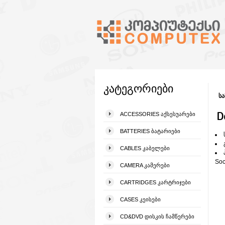
კატეგორიები
სა
D
ACCESSORIES ᲐᲥᲡᲔᲡᲣᲐᲠᲔᲑᲘ
BATTERIES ᲑᲐᲢᲐᲠᲘᲔᲑᲘ
CABLES ᲙᲐᲑᲔᲚᲔᲑᲘ
Soc
CAMERA ᲙᲐᲛᲔᲠᲔᲑᲘ
CARTRIDGES ᲙᲐᲠᲢᲠᲘᲯᲔᲑᲘ
CASES ᲙᲔᲘᲡᲔᲑᲘ
CD&DVD ᲓᲘᲡᲙᲘᲡ ᲩᲐᲛᲬᲔᲠᲔᲑᲘ