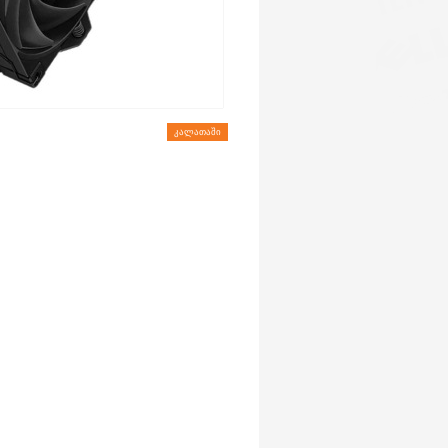
ᲙᲐᲚᲐᲗᲐᲨᲘ