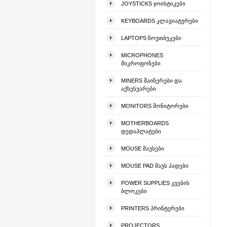
JOYSTICKS ᲯᲝᲘᲡᲢᲘᲙᲔᲑᲘ
KEYBOARDS ᲙᲚᲐᲕᲘᲐᲢᲣᲠᲔᲑᲘ
LAPTOPS ᲜᲝᲣᲗᲑᲣᲙᲔᲑᲘ
MICROPHONES
ᲛᲘᲙᲠᲝᲤᲝᲜᲔᲑᲘ
MINERS ᲛᲐᲘᲜᲔᲠᲔᲑᲘ ᲓᲐ
ᲐᲥᲡᲔᲡᲣᲐᲠᲔᲑᲘ
MONITORS ᲛᲝᲜᲘᲢᲝᲠᲔᲑᲘ
MOTHERBOARDS
ᲓᲔᲓᲐᲞᲚᲐᲢᲔᲑᲘ
MOUSE ᲛᲐᲣᲡᲔᲑᲘ
MOUSE PAD ᲛᲐᲣᲡ ᲞᲐᲓᲔᲑᲘ
POWER SUPPLIES ᲙᲕᲔᲑᲘᲡ
ᲑᲚᲝᲙᲔᲑᲘ
PRINTERS ᲞᲠᲘᲜᲢᲔᲠᲔᲑᲘ
PROJECTORS