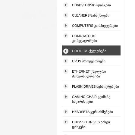
CD&DVD DISKS ᲓᲘᲡᲙᲔᲑᲘ
CLEANERS ᲡᲐᲬᲛᲔᲜᲓᲔᲑᲘ
COMPUTERS ᲙᲝᲛᲞᲘᲣᲢᲔᲠᲔᲑᲘ
COMUTATORS
ᲙᲝᲛᲣᲢᲐᲢᲝᲠᲔᲑᲘ
COOLERS ᲥᲣᲚᲔᲠᲔᲑᲘ
CPUS ᲞᲠᲝᲪᲔᲡᲝᲠᲔᲑᲘ
ETHERNET ᲥᲡᲔᲚᲣᲠᲘ
ᲛᲝᲬᲧᲝᲑᲘᲚᲝᲑᲔᲑᲘ
FLASH DRIVES ᲛᲔᲮᲡᲘᲔᲠᲔᲑᲔᲑᲘ
GAMING CHAIR ᲒᲔᲘᲛᲘᲜᲒ
ᲡᲐᲕᲐᲠᲫᲚᲔᲑᲘ
HEADSETS ᲧᲣᲠᲡᲐᲡᲛᲔᲜᲔᲑᲘ
HDD/SSD DRIVES ᲮᲘᲡᲢᲘ
ᲓᲘᲡᲙᲔᲑᲘ