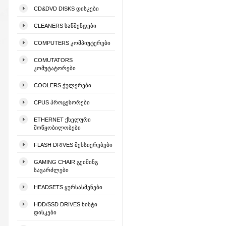
CD&DVD DISKS ᲓᲘᲡᲙᲔᲑᲘ
CLEANERS ᲡᲐᲬᲛᲔᲜᲓᲔᲑᲘ
COMPUTERS ᲙᲝᲛᲞᲘᲣᲢᲔᲠᲔᲑᲘ
COMUTATORS
ᲙᲝᲛᲣᲢᲐᲢᲝᲠᲔᲑᲘ
COOLERS ᲥᲣᲚᲔᲠᲔᲑᲘ
CPUS ᲞᲠᲝᲪᲔᲡᲝᲠᲔᲑᲘ
ETHERNET ᲥᲡᲔᲚᲣᲠᲘ
ᲛᲝᲬᲧᲝᲑᲘᲚᲝᲑᲔᲑᲘ
FLASH DRIVES ᲛᲔᲮᲡᲘᲔᲠᲔᲑᲔᲑᲘ
GAMING CHAIR ᲒᲔᲘᲛᲘᲜᲒ
ᲡᲐᲕᲐᲠᲫᲚᲔᲑᲘ
HEADSETS ᲧᲣᲠᲡᲐᲡᲛᲔᲜᲔᲑᲘ
HDD/SSD DRIVES ᲮᲘᲡᲢᲘ
ᲓᲘᲡᲙᲔᲑᲘ