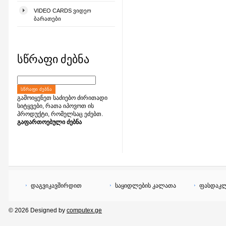
VIDEO CARDS ᲕᲘᲓᲔᲝ
ᲑᲐᲠᲐᲗᲔᲑᲘ
სწრაფი ძებნა
ᲡᲬᲠᲐᲤᲘ ᲫᲔᲑᲜᲐ
გამოიყენეთ საძიებო ძირითადი
სიტყვები, რათა იპოვოთ ის
პროდუქტი, რომელსაც ეძებთ.
გაფართოებული ძებნა
დაგვიკავშირდით
საყიდლების კალათა
ფასდაკლ
© 2026 Designed by
computex.ge