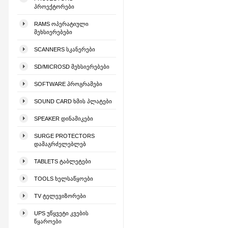
ᲞᲠᲝᲔᲥᲢᲝᲠᲔᲑᲘ
RAMS ᲝᲞᲔᲠᲐᲢᲘᲣᲚᲘ
ᲛᲔᲮᲡᲘᲔᲠᲔᲑᲔᲑᲘ
SCANNERS ᲡᲙᲐᲜᲔᲠᲔᲑᲘ
SD/MICROSD ᲛᲔᲮᲡᲘᲔᲠᲔᲑᲔᲑᲘ
SOFTWARE ᲞᲠᲝᲒᲠᲐᲛᲔᲑᲘ
SOUND CARD ᲮᲛᲘᲡ ᲞᲚᲐᲢᲔᲑᲘ
SPEAKER ᲓᲘᲜᲐᲛᲘᲙᲔᲑᲘ
SURGE PROTECTORS
ᲓᲐᲛᲐᲒᲠᲫᲔᲚᲔᲑᲚᲔᲑ
TABLETS ᲢᲐᲑᲚᲔᲢᲔᲑᲘ
TOOLS ᲮᲔᲚᲡᲐᲬᲧᲝᲔᲑᲘ
TV ᲢᲔᲚᲔᲕᲘᲖᲝᲠᲔᲑᲘ
UPS ᲣᲬᲧᲕᲔᲢᲘ ᲙᲕᲔᲑᲘᲡ
ᲬᲧᲐᲠᲝᲔᲑᲘ