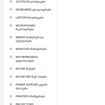
JOYSTICKS ᲯᲝᲘᲡᲢᲘᲙᲔᲑᲘ
KEYBOARDS ᲙᲚᲐᲕᲘᲐᲢᲣᲠᲔᲑᲘ
LAPTOPS ᲜᲝᲣᲗᲑᲣᲙᲔᲑᲘ
MICROPHONES
ᲛᲘᲙᲠᲝᲤᲝᲜᲔᲑᲘ
MINERS ᲛᲐᲘᲜᲔᲠᲔᲑᲘ ᲓᲐ
ᲐᲥᲡᲔᲡᲣᲐᲠᲔᲑᲘ
MONITORS ᲛᲝᲜᲘᲢᲝᲠᲔᲑᲘ
MOTHERBOARDS
ᲓᲔᲓᲐᲞᲚᲐᲢᲔᲑᲘ
MOUSE ᲛᲐᲣᲡᲔᲑᲘ
MOUSE PAD ᲛᲐᲣᲡ ᲞᲐᲓᲔᲑᲘ
POWER SUPPLIES ᲙᲕᲔᲑᲘᲡ
ᲑᲚᲝᲙᲔᲑᲘ
PRINTERS ᲞᲠᲘᲜᲢᲔᲠᲔᲑᲘ
PROJECTORS