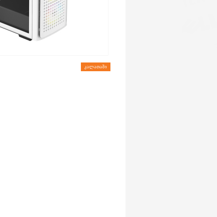
ᲙᲐᲚᲐᲗᲐᲨᲘ