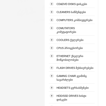
CD&DVD DISKS ᲓᲘᲡᲙᲔᲑᲘ
CLEANERS ᲡᲐᲬᲛᲔᲜᲓᲔᲑᲘ
COMPUTERS ᲙᲝᲛᲞᲘᲣᲢᲔᲠᲔᲑᲘ
COMUTATORS
ᲙᲝᲛᲣᲢᲐᲢᲝᲠᲔᲑᲘ
COOLERS ᲥᲣᲚᲔᲠᲔᲑᲘ
CPUS ᲞᲠᲝᲪᲔᲡᲝᲠᲔᲑᲘ
ETHERNET ᲥᲡᲔᲚᲣᲠᲘ
ᲛᲝᲬᲧᲝᲑᲘᲚᲝᲑᲔᲑᲘ
FLASH DRIVES ᲛᲔᲮᲡᲘᲔᲠᲔᲑᲔᲑᲘ
GAMING CHAIR ᲒᲔᲘᲛᲘᲜᲒ
ᲡᲐᲕᲐᲠᲫᲚᲔᲑᲘ
HEADSETS ᲧᲣᲠᲡᲐᲡᲛᲔᲜᲔᲑᲘ
HDD/SSD DRIVES ᲮᲘᲡᲢᲘ
ᲓᲘᲡᲙᲔᲑᲘ