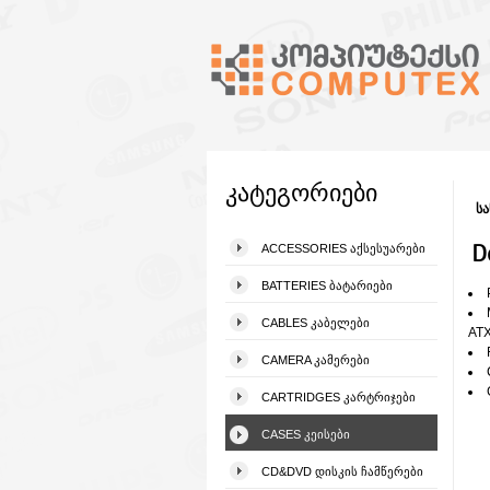
კატეგორიები
სა
D
ACCESSORIES ᲐᲥᲡᲔᲡᲣᲐᲠᲔᲑᲘ
BATTERIES ᲑᲐᲢᲐᲠᲘᲔᲑᲘ
CABLES ᲙᲐᲑᲔᲚᲔᲑᲘ
AT
CAMERA ᲙᲐᲛᲔᲠᲔᲑᲘ
CARTRIDGES ᲙᲐᲠᲢᲠᲘᲯᲔᲑᲘ
CASES ᲙᲔᲘᲡᲔᲑᲘ
CD&DVD ᲓᲘᲡᲙᲘᲡ ᲩᲐᲛᲬᲔᲠᲔᲑᲘ