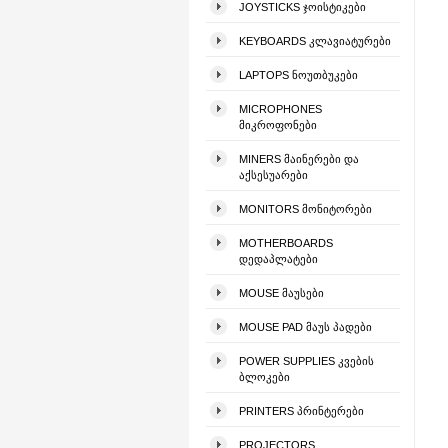
JOYSTICKS ᲯᲝᲘᲡᲢᲘᲙᲔᲑᲘ
KEYBOARDS ᲙᲚᲐᲕᲘᲐᲢᲣᲠᲔᲑᲘ
LAPTOPS ᲜᲝᲣᲗᲑᲣᲙᲔᲑᲘ
MICROPHONES
ᲛᲘᲙᲠᲝᲤᲝᲜᲔᲑᲘ
MINERS ᲛᲐᲘᲜᲔᲠᲔᲑᲘ ᲓᲐ
ᲐᲥᲡᲔᲡᲣᲐᲠᲔᲑᲘ
MONITORS ᲛᲝᲜᲘᲢᲝᲠᲔᲑᲘ
MOTHERBOARDS
ᲓᲔᲓᲐᲞᲚᲐᲢᲔᲑᲘ
MOUSE ᲛᲐᲣᲡᲔᲑᲘ
MOUSE PAD ᲛᲐᲣᲡ ᲞᲐᲓᲔᲑᲘ
POWER SUPPLIES ᲙᲕᲔᲑᲘᲡ
ᲑᲚᲝᲙᲔᲑᲘ
PRINTERS ᲞᲠᲘᲜᲢᲔᲠᲔᲑᲘ
PROJECTORS