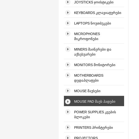
JOYSTICKS ᲯᲝᲘᲡᲢᲘᲙᲔᲑᲘ
KEYBOARDS ᲙᲚᲐᲕᲘᲐᲢᲣᲠᲔᲑᲘ
LAPTOPS ᲜᲝᲣᲗᲑᲣᲙᲔᲑᲘ
MICROPHONES
ᲛᲘᲙᲠᲝᲤᲝᲜᲔᲑᲘ
MINERS ᲛᲐᲘᲜᲔᲠᲔᲑᲘ ᲓᲐ
ᲐᲥᲡᲔᲡᲣᲐᲠᲔᲑᲘ
MONITORS ᲛᲝᲜᲘᲢᲝᲠᲔᲑᲘ
MOTHERBOARDS
ᲓᲔᲓᲐᲞᲚᲐᲢᲔᲑᲘ
MOUSE ᲛᲐᲣᲡᲔᲑᲘ
MOUSE PAD ᲛᲐᲣᲡ ᲞᲐᲓᲔᲑᲘ
POWER SUPPLIES ᲙᲕᲔᲑᲘᲡ
ᲑᲚᲝᲙᲔᲑᲘ
PRINTERS ᲞᲠᲘᲜᲢᲔᲠᲔᲑᲘ
PROJECTORS