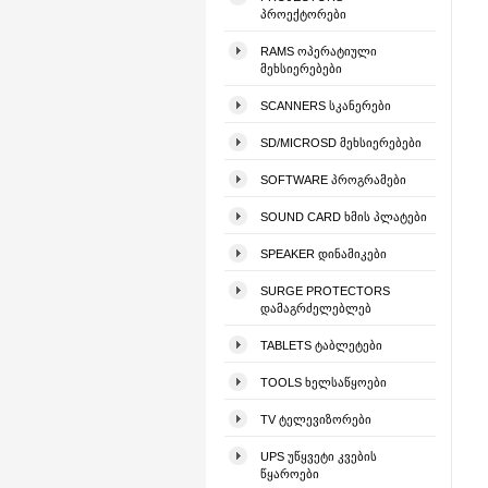
ᲞᲠᲝᲔᲥᲢᲝᲠᲔᲑᲘ
RAMS ᲝᲞᲔᲠᲐᲢᲘᲣᲚᲘ
ᲛᲔᲮᲡᲘᲔᲠᲔᲑᲔᲑᲘ
SCANNERS ᲡᲙᲐᲜᲔᲠᲔᲑᲘ
SD/MICROSD ᲛᲔᲮᲡᲘᲔᲠᲔᲑᲔᲑᲘ
SOFTWARE ᲞᲠᲝᲒᲠᲐᲛᲔᲑᲘ
SOUND CARD ᲮᲛᲘᲡ ᲞᲚᲐᲢᲔᲑᲘ
SPEAKER ᲓᲘᲜᲐᲛᲘᲙᲔᲑᲘ
SURGE PROTECTORS
ᲓᲐᲛᲐᲒᲠᲫᲔᲚᲔᲑᲚᲔᲑ
TABLETS ᲢᲐᲑᲚᲔᲢᲔᲑᲘ
TOOLS ᲮᲔᲚᲡᲐᲬᲧᲝᲔᲑᲘ
TV ᲢᲔᲚᲔᲕᲘᲖᲝᲠᲔᲑᲘ
UPS ᲣᲬᲧᲕᲔᲢᲘ ᲙᲕᲔᲑᲘᲡ
ᲬᲧᲐᲠᲝᲔᲑᲘ