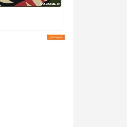
ᲙᲐᲚᲐᲗᲐᲨᲘ