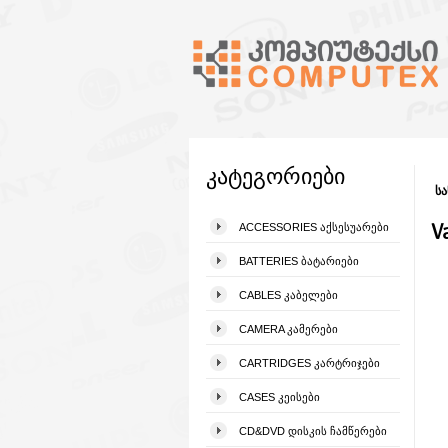
კატეგორიები
სა
V
ACCESSORIES ᲐᲥᲡᲔᲡᲣᲐᲠᲔᲑᲘ
BATTERIES ᲑᲐᲢᲐᲠᲘᲔᲑᲘ
CABLES ᲙᲐᲑᲔᲚᲔᲑᲘ
CAMERA ᲙᲐᲛᲔᲠᲔᲑᲘ
CARTRIDGES ᲙᲐᲠᲢᲠᲘᲯᲔᲑᲘ
CASES ᲙᲔᲘᲡᲔᲑᲘ
CD&DVD ᲓᲘᲡᲙᲘᲡ ᲩᲐᲛᲬᲔᲠᲔᲑᲘ