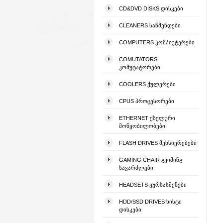
CD&DVD DISKS ᲓᲘᲡᲙᲔᲑᲘ
CLEANERS ᲡᲐᲬᲛᲔᲜᲓᲔᲑᲘ
COMPUTERS ᲙᲝᲛᲞᲘᲣᲢᲔᲠᲔᲑᲘ
COMUTATORS
ᲙᲝᲛᲣᲢᲐᲢᲝᲠᲔᲑᲘ
COOLERS ᲥᲣᲚᲔᲠᲔᲑᲘ
CPUS ᲞᲠᲝᲪᲔᲡᲝᲠᲔᲑᲘ
ETHERNET ᲥᲡᲔᲚᲣᲠᲘ
ᲛᲝᲬᲧᲝᲑᲘᲚᲝᲑᲔᲑᲘ
FLASH DRIVES ᲛᲔᲮᲡᲘᲔᲠᲔᲑᲔᲑᲘ
GAMING CHAIR ᲒᲔᲘᲛᲘᲜᲒ
ᲡᲐᲕᲐᲠᲫᲚᲔᲑᲘ
HEADSETS ᲧᲣᲠᲡᲐᲡᲛᲔᲜᲔᲑᲘ
HDD/SSD DRIVES ᲮᲘᲡᲢᲘ
ᲓᲘᲡᲙᲔᲑᲘ