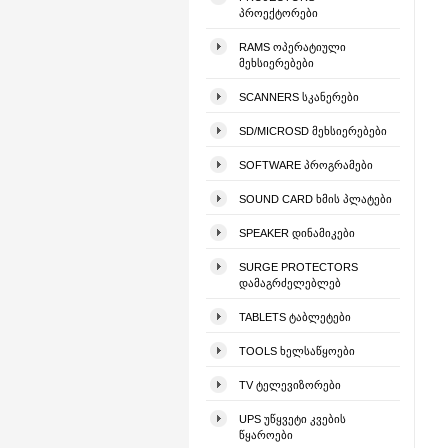
ᲞᲠᲝᲔᲥᲢᲝᲠᲔᲑᲘ
RAMS ᲝᲞᲔᲠᲐᲢᲘᲣᲚᲘ
ᲛᲔᲮᲡᲘᲔᲠᲔᲑᲔᲑᲘ
SCANNERS ᲡᲙᲐᲜᲔᲠᲔᲑᲘ
SD/MICROSD ᲛᲔᲮᲡᲘᲔᲠᲔᲑᲔᲑᲘ
SOFTWARE ᲞᲠᲝᲒᲠᲐᲛᲔᲑᲘ
SOUND CARD ᲮᲛᲘᲡ ᲞᲚᲐᲢᲔᲑᲘ
SPEAKER ᲓᲘᲜᲐᲛᲘᲙᲔᲑᲘ
SURGE PROTECTORS
ᲓᲐᲛᲐᲒᲠᲫᲔᲚᲔᲑᲚᲔᲑ
TABLETS ᲢᲐᲑᲚᲔᲢᲔᲑᲘ
TOOLS ᲮᲔᲚᲡᲐᲬᲧᲝᲔᲑᲘ
TV ᲢᲔᲚᲔᲕᲘᲖᲝᲠᲔᲑᲘ
UPS ᲣᲬᲧᲕᲔᲢᲘ ᲙᲕᲔᲑᲘᲡ
ᲬᲧᲐᲠᲝᲔᲑᲘ