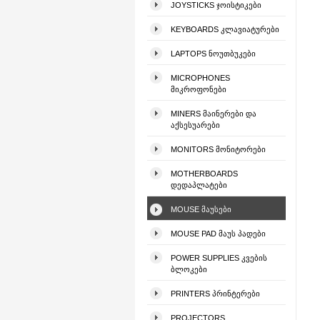
JOYSTICKS ᲯᲝᲘᲡᲢᲘᲙᲔᲑᲘ
KEYBOARDS ᲙᲚᲐᲕᲘᲐᲢᲣᲠᲔᲑᲘ
LAPTOPS ᲜᲝᲣᲗᲑᲣᲙᲔᲑᲘ
MICROPHONES
ᲛᲘᲙᲠᲝᲤᲝᲜᲔᲑᲘ
MINERS ᲛᲐᲘᲜᲔᲠᲔᲑᲘ ᲓᲐ
ᲐᲥᲡᲔᲡᲣᲐᲠᲔᲑᲘ
MONITORS ᲛᲝᲜᲘᲢᲝᲠᲔᲑᲘ
MOTHERBOARDS
ᲓᲔᲓᲐᲞᲚᲐᲢᲔᲑᲘ
MOUSE ᲛᲐᲣᲡᲔᲑᲘ
MOUSE PAD ᲛᲐᲣᲡ ᲞᲐᲓᲔᲑᲘ
POWER SUPPLIES ᲙᲕᲔᲑᲘᲡ
ᲑᲚᲝᲙᲔᲑᲘ
PRINTERS ᲞᲠᲘᲜᲢᲔᲠᲔᲑᲘ
PROJECTORS