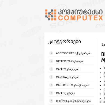
კატეგორიები
სა
B
ACCESSORIES ᲐᲥᲡᲔᲡᲣᲐᲠᲔᲑᲘ
M
BATTERIES ᲑᲐᲢᲐᲠᲘᲔᲑᲘ
CABLES ᲙᲐᲑᲔᲚᲔᲑᲘ
CAMERA ᲙᲐᲛᲔᲠᲔᲑᲘ
CARTRIDGES ᲙᲐᲠᲢᲠᲘᲯᲔᲑᲘ
CASES ᲙᲔᲘᲡᲔᲑᲘ
CD&DVD ᲓᲘᲡᲙᲘᲡ ᲩᲐᲛᲬᲔᲠᲔᲑᲘ
CPI