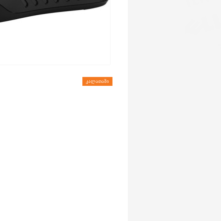
ᲙᲐᲚᲐᲗᲐᲨᲘ