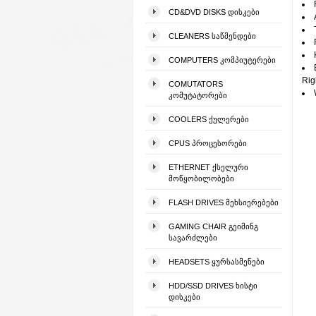
CD&DVD DISKS ᲓᲘᲡᲙᲔᲑᲘ
CLEANERS ᲡᲐᲬᲛᲔᲜᲓᲔᲑᲘ
COMPUTERS ᲙᲝᲛᲞᲘᲣᲢᲔᲠᲔᲑᲘ
Rig
COMUTATORS
ᲙᲝᲛᲣᲢᲐᲢᲝᲠᲔᲑᲘ
COOLERS ᲥᲣᲚᲔᲠᲔᲑᲘ
CPUS ᲞᲠᲝᲪᲔᲡᲝᲠᲔᲑᲘ
ETHERNET ᲥᲡᲔᲚᲣᲠᲘ
ᲛᲝᲬᲧᲝᲑᲘᲚᲝᲑᲔᲑᲘ
FLASH DRIVES ᲛᲔᲮᲡᲘᲔᲠᲔᲑᲔᲑᲘ
GAMING CHAIR ᲒᲔᲘᲛᲘᲜᲒ
ᲡᲐᲕᲐᲠᲫᲚᲔᲑᲘ
HEADSETS ᲧᲣᲠᲡᲐᲡᲛᲔᲜᲔᲑᲘ
HDD/SSD DRIVES ᲮᲘᲡᲢᲘ
ᲓᲘᲡᲙᲔᲑᲘ