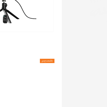
ᲙᲐᲚᲐᲗᲐᲨᲘ