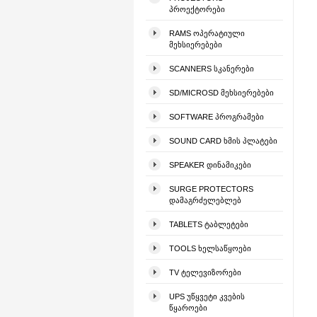
ᲞᲠᲝᲔᲥᲢᲝᲠᲔᲑᲘ
RAMS ᲝᲞᲔᲠᲐᲢᲘᲣᲚᲘ
ᲛᲔᲮᲡᲘᲔᲠᲔᲑᲔᲑᲘ
SCANNERS ᲡᲙᲐᲜᲔᲠᲔᲑᲘ
SD/MICROSD ᲛᲔᲮᲡᲘᲔᲠᲔᲑᲔᲑᲘ
SOFTWARE ᲞᲠᲝᲒᲠᲐᲛᲔᲑᲘ
SOUND CARD ᲮᲛᲘᲡ ᲞᲚᲐᲢᲔᲑᲘ
SPEAKER ᲓᲘᲜᲐᲛᲘᲙᲔᲑᲘ
SURGE PROTECTORS
ᲓᲐᲛᲐᲒᲠᲫᲔᲚᲔᲑᲚᲔᲑ
TABLETS ᲢᲐᲑᲚᲔᲢᲔᲑᲘ
TOOLS ᲮᲔᲚᲡᲐᲬᲧᲝᲔᲑᲘ
TV ᲢᲔᲚᲔᲕᲘᲖᲝᲠᲔᲑᲘ
UPS ᲣᲬᲧᲕᲔᲢᲘ ᲙᲕᲔᲑᲘᲡ
ᲬᲧᲐᲠᲝᲔᲑᲘ