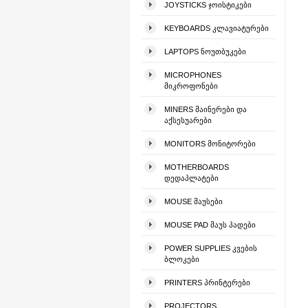
JOYSTICKS ᲯᲝᲘᲡᲢᲘᲙᲔᲑᲘ
KEYBOARDS ᲙᲚᲐᲕᲘᲐᲢᲣᲠᲔᲑᲘ
LAPTOPS ᲜᲝᲣᲗᲑᲣᲙᲔᲑᲘ
MICROPHONES
ᲛᲘᲙᲠᲝᲤᲝᲜᲔᲑᲘ
MINERS ᲛᲐᲘᲜᲔᲠᲔᲑᲘ ᲓᲐ
ᲐᲥᲡᲔᲡᲣᲐᲠᲔᲑᲘ
MONITORS ᲛᲝᲜᲘᲢᲝᲠᲔᲑᲘ
MOTHERBOARDS
ᲓᲔᲓᲐᲞᲚᲐᲢᲔᲑᲘ
MOUSE ᲛᲐᲣᲡᲔᲑᲘ
MOUSE PAD ᲛᲐᲣᲡ ᲞᲐᲓᲔᲑᲘ
POWER SUPPLIES ᲙᲕᲔᲑᲘᲡ
ᲑᲚᲝᲙᲔᲑᲘ
PRINTERS ᲞᲠᲘᲜᲢᲔᲠᲔᲑᲘ
PROJECTORS