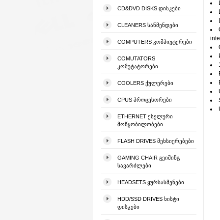
CD&DVD DISKS ᲓᲘᲡᲙᲔᲑᲘ
CLEANERS ᲡᲐᲬᲛᲔᲜᲓᲔᲑᲘ
int
COMPUTERS ᲙᲝᲛᲞᲘᲣᲢᲔᲠᲔᲑᲘ
COMUTATORS
ᲙᲝᲛᲣᲢᲐᲢᲝᲠᲔᲑᲘ
COOLERS ᲥᲣᲚᲔᲠᲔᲑᲘ
CPUS ᲞᲠᲝᲪᲔᲡᲝᲠᲔᲑᲘ
ETHERNET ᲥᲡᲔᲚᲣᲠᲘ
ᲛᲝᲬᲧᲝᲑᲘᲚᲝᲑᲔᲑᲘ
FLASH DRIVES ᲛᲔᲮᲡᲘᲔᲠᲔᲑᲔᲑᲘ
GAMING CHAIR ᲒᲔᲘᲛᲘᲜᲒ
ᲡᲐᲕᲐᲠᲫᲚᲔᲑᲘ
HEADSETS ᲧᲣᲠᲡᲐᲡᲛᲔᲜᲔᲑᲘ
HDD/SSD DRIVES ᲮᲘᲡᲢᲘ
ᲓᲘᲡᲙᲔᲑᲘ