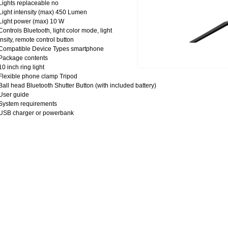
Lights replaceable no
Light intensity (max) 450 Lumen
Light power (max) 10 W
Controls Bluetooth, light color mode, light
ensity, remote control button
Compatible Device Types smartphone
Package contents
10 inch ring light
Flexible phone clamp Tripod
Ball head Bluetooth Shutter Button (with included battery)
User guide
System requirements
USB charger or powerbank