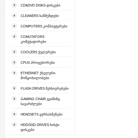
CD&DVD DISKS ᲓᲘᲡᲙᲔᲑᲘ
CLEANERS ᲡᲐᲬᲛᲔᲜᲓᲔᲑᲘ
COMPUTERS ᲙᲝᲛᲞᲘᲣᲢᲔᲠᲔᲑᲘ
COMUTATORS
ᲙᲝᲛᲣᲢᲐᲢᲝᲠᲔᲑᲘ
COOLERS ᲥᲣᲚᲔᲠᲔᲑᲘ
CPUS ᲞᲠᲝᲪᲔᲡᲝᲠᲔᲑᲘ
ETHERNET ᲥᲡᲔᲚᲣᲠᲘ
ᲛᲝᲬᲧᲝᲑᲘᲚᲝᲑᲔᲑᲘ
FLASH DRIVES ᲛᲔᲮᲡᲘᲔᲠᲔᲑᲔᲑᲘ
GAMING CHAIR ᲒᲔᲘᲛᲘᲜᲒ
ᲡᲐᲕᲐᲠᲫᲚᲔᲑᲘ
HEADSETS ᲧᲣᲠᲡᲐᲡᲛᲔᲜᲔᲑᲘ
HDD/SSD DRIVES ᲮᲘᲡᲢᲘ
ᲓᲘᲡᲙᲔᲑᲘ