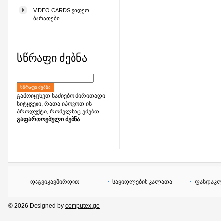
VIDEO CARDS ᲕᲘᲓᲔᲝ
ᲑᲐᲠᲐᲗᲔᲑᲘ
სწრაფი ძებნა
ᲡᲬᲠᲐᲤᲘ ᲫᲔᲑᲜᲐ
გამოიყენეთ საძიებო ძირითადი
სიტყვები, რათა იპოვოთ ის
პროდუქტი, რომელსაც ეძებთ.
გაფართოებული ძებნა
დაგვიკავშირდით
საყიდლების კალათა
ფასდაკლ
© 2026 Designed by
computex.ge