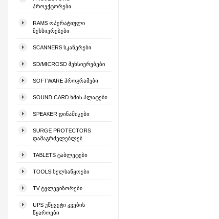
ᲞᲠᲝᲔᲥᲢᲝᲠᲔᲑᲘ
RAMS ᲝᲞᲔᲠᲐᲢᲘᲣᲚᲘ
ᲛᲔᲮᲡᲘᲔᲠᲔᲑᲔᲑᲘ
SCANNERS ᲡᲙᲐᲜᲔᲠᲔᲑᲘ
SD/MICROSD ᲛᲔᲮᲡᲘᲔᲠᲔᲑᲔᲑᲘ
SOFTWARE ᲞᲠᲝᲒᲠᲐᲛᲔᲑᲘ
SOUND CARD ᲮᲛᲘᲡ ᲞᲚᲐᲢᲔᲑᲘ
SPEAKER ᲓᲘᲜᲐᲛᲘᲙᲔᲑᲘ
SURGE PROTECTORS
ᲓᲐᲛᲐᲒᲠᲫᲔᲚᲔᲑᲚᲔᲑ
TABLETS ᲢᲐᲑᲚᲔᲢᲔᲑᲘ
TOOLS ᲮᲔᲚᲡᲐᲬᲧᲝᲔᲑᲘ
TV ᲢᲔᲚᲔᲕᲘᲖᲝᲠᲔᲑᲘ
UPS ᲣᲬᲧᲕᲔᲢᲘ ᲙᲕᲔᲑᲘᲡ
ᲬᲧᲐᲠᲝᲔᲑᲘ