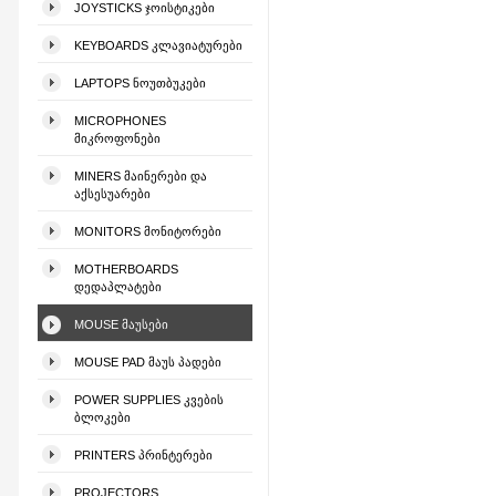
JOYSTICKS ᲯᲝᲘᲡᲢᲘᲙᲔᲑᲘ
KEYBOARDS ᲙᲚᲐᲕᲘᲐᲢᲣᲠᲔᲑᲘ
LAPTOPS ᲜᲝᲣᲗᲑᲣᲙᲔᲑᲘ
MICROPHONES
ᲛᲘᲙᲠᲝᲤᲝᲜᲔᲑᲘ
MINERS ᲛᲐᲘᲜᲔᲠᲔᲑᲘ ᲓᲐ
ᲐᲥᲡᲔᲡᲣᲐᲠᲔᲑᲘ
MONITORS ᲛᲝᲜᲘᲢᲝᲠᲔᲑᲘ
MOTHERBOARDS
ᲓᲔᲓᲐᲞᲚᲐᲢᲔᲑᲘ
MOUSE ᲛᲐᲣᲡᲔᲑᲘ
MOUSE PAD ᲛᲐᲣᲡ ᲞᲐᲓᲔᲑᲘ
POWER SUPPLIES ᲙᲕᲔᲑᲘᲡ
ᲑᲚᲝᲙᲔᲑᲘ
PRINTERS ᲞᲠᲘᲜᲢᲔᲠᲔᲑᲘ
PROJECTORS