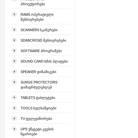
ᲞᲠᲝᲔᲥᲢᲝᲠᲔᲑᲘ
RAMS ᲝᲞᲔᲠᲐᲢᲘᲣᲚᲘ
ᲛᲔᲮᲡᲘᲔᲠᲔᲑᲔᲑᲘ
SCANNERS ᲡᲙᲐᲜᲔᲠᲔᲑᲘ
SD/MICROSD ᲛᲔᲮᲡᲘᲔᲠᲔᲑᲔᲑᲘ
SOFTWARE ᲞᲠᲝᲒᲠᲐᲛᲔᲑᲘ
SOUND CARD ᲮᲛᲘᲡ ᲞᲚᲐᲢᲔᲑᲘ
SPEAKER ᲓᲘᲜᲐᲛᲘᲙᲔᲑᲘ
SURGE PROTECTORS
ᲓᲐᲛᲐᲒᲠᲫᲔᲚᲔᲑᲚᲔᲑ
TABLETS ᲢᲐᲑᲚᲔᲢᲔᲑᲘ
TOOLS ᲮᲔᲚᲡᲐᲬᲧᲝᲔᲑᲘ
TV ᲢᲔᲚᲔᲕᲘᲖᲝᲠᲔᲑᲘ
UPS ᲣᲬᲧᲕᲔᲢᲘ ᲙᲕᲔᲑᲘᲡ
ᲬᲧᲐᲠᲝᲔᲑᲘ