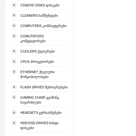
CD&DVD DISKS ᲓᲘᲡᲙᲔᲑᲘ
CLEANERS ᲡᲐᲬᲛᲔᲜᲓᲔᲑᲘ
COMPUTERS ᲙᲝᲛᲞᲘᲣᲢᲔᲠᲔᲑᲘ
COMUTATORS
ᲙᲝᲛᲣᲢᲐᲢᲝᲠᲔᲑᲘ
COOLERS ᲥᲣᲚᲔᲠᲔᲑᲘ
CPUS ᲞᲠᲝᲪᲔᲡᲝᲠᲔᲑᲘ
ETHERNET ᲥᲡᲔᲚᲣᲠᲘ
ᲛᲝᲬᲧᲝᲑᲘᲚᲝᲑᲔᲑᲘ
FLASH DRIVES ᲛᲔᲮᲡᲘᲔᲠᲔᲑᲔᲑᲘ
GAMING CHAIR ᲒᲔᲘᲛᲘᲜᲒ
ᲡᲐᲕᲐᲠᲫᲚᲔᲑᲘ
HEADSETS ᲧᲣᲠᲡᲐᲡᲛᲔᲜᲔᲑᲘ
HDD/SSD DRIVES ᲮᲘᲡᲢᲘ
ᲓᲘᲡᲙᲔᲑᲘ