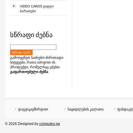
VIDEO CARDS ᲕᲘᲓᲔᲝ
ᲑᲐᲠᲐᲗᲔᲑᲘ
სწრაფი ძებნა
ᲡᲬᲠᲐᲤᲘ ᲫᲔᲑᲜᲐ
გამოიყენეთ საძიებო ძირითადი
სიტყვები, რათა იპოვოთ ის
პროდუქტი, რომელსაც ეძებთ.
გაფართოებული ძებნა
დაგვიკავშირდით
საყიდლების კალათა
ფასდაკლ
© 2026 Designed by
computex.ge