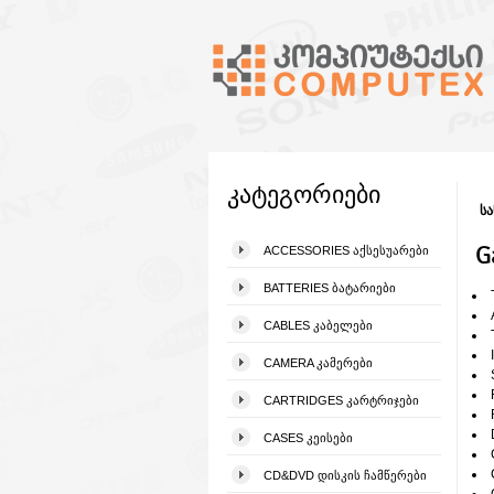
კატეგორიები
სა
G
ACCESSORIES ᲐᲥᲡᲔᲡᲣᲐᲠᲔᲑᲘ
BATTERIES ᲑᲐᲢᲐᲠᲘᲔᲑᲘ
CABLES ᲙᲐᲑᲔᲚᲔᲑᲘ
CAMERA ᲙᲐᲛᲔᲠᲔᲑᲘ
CARTRIDGES ᲙᲐᲠᲢᲠᲘᲯᲔᲑᲘ
CASES ᲙᲔᲘᲡᲔᲑᲘ
CD&DVD ᲓᲘᲡᲙᲘᲡ ᲩᲐᲛᲬᲔᲠᲔᲑᲘ