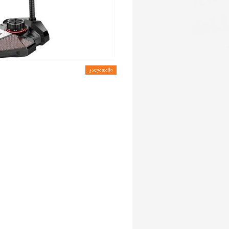
ᲙᲐᲚᲐᲗᲐᲨᲘ