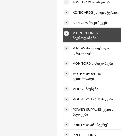
JOYSTICKS ᲯᲝᲘᲡᲢᲘᲙᲔᲑᲘ
KEYBOARDS ᲙᲚᲐᲕᲘᲐᲢᲣᲠᲔᲑᲘ
LAPTOPS ᲜᲝᲣᲗᲑᲣᲙᲔᲑᲘ
MICROPHONES
ᲛᲘᲙᲠᲝᲤᲝᲜᲔᲑᲘ
MINERS ᲛᲐᲘᲜᲔᲠᲔᲑᲘ ᲓᲐ
ᲐᲥᲡᲔᲡᲣᲐᲠᲔᲑᲘ
MONITORS ᲛᲝᲜᲘᲢᲝᲠᲔᲑᲘ
MOTHERBOARDS
ᲓᲔᲓᲐᲞᲚᲐᲢᲔᲑᲘ
MOUSE ᲛᲐᲣᲡᲔᲑᲘ
MOUSE PAD ᲛᲐᲣᲡ ᲞᲐᲓᲔᲑᲘ
POWER SUPPLIES ᲙᲕᲔᲑᲘᲡ
ᲑᲚᲝᲙᲔᲑᲘ
PRINTERS ᲞᲠᲘᲜᲢᲔᲠᲔᲑᲘ
PROJECTORS