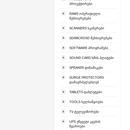
ᲞᲠᲝᲔᲥᲢᲝᲠᲔᲑᲘ
RAMS ᲝᲞᲔᲠᲐᲢᲘᲣᲚᲘ
ᲛᲔᲮᲡᲘᲔᲠᲔᲑᲔᲑᲘ
SCANNERS ᲡᲙᲐᲜᲔᲠᲔᲑᲘ
SD/MICROSD ᲛᲔᲮᲡᲘᲔᲠᲔᲑᲔᲑᲘ
SOFTWARE ᲞᲠᲝᲒᲠᲐᲛᲔᲑᲘ
SOUND CARD ᲮᲛᲘᲡ ᲞᲚᲐᲢᲔᲑᲘ
SPEAKER ᲓᲘᲜᲐᲛᲘᲙᲔᲑᲘ
SURGE PROTECTORS
ᲓᲐᲛᲐᲒᲠᲫᲔᲚᲔᲑᲚᲔᲑ
TABLETS ᲢᲐᲑᲚᲔᲢᲔᲑᲘ
TOOLS ᲮᲔᲚᲡᲐᲬᲧᲝᲔᲑᲘ
TV ᲢᲔᲚᲔᲕᲘᲖᲝᲠᲔᲑᲘ
UPS ᲣᲬᲧᲕᲔᲢᲘ ᲙᲕᲔᲑᲘᲡ
ᲬᲧᲐᲠᲝᲔᲑᲘ