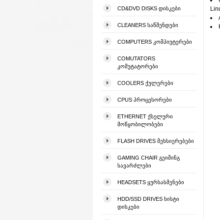
CD&DVD DISKS ᲓᲘᲡᲙᲔᲑᲘ
Lin
CLEANERS ᲡᲐᲬᲛᲔᲜᲓᲔᲑᲘ
COMPUTERS ᲙᲝᲛᲞᲘᲣᲢᲔᲠᲔᲑᲘ
COMUTATORS
ᲙᲝᲛᲣᲢᲐᲢᲝᲠᲔᲑᲘ
COOLERS ᲥᲣᲚᲔᲠᲔᲑᲘ
CPUS ᲞᲠᲝᲪᲔᲡᲝᲠᲔᲑᲘ
ETHERNET ᲥᲡᲔᲚᲣᲠᲘ
ᲛᲝᲬᲧᲝᲑᲘᲚᲝᲑᲔᲑᲘ
FLASH DRIVES ᲛᲔᲮᲡᲘᲔᲠᲔᲑᲔᲑᲘ
GAMING CHAIR ᲒᲔᲘᲛᲘᲜᲒ
ᲡᲐᲕᲐᲠᲫᲚᲔᲑᲘ
HEADSETS ᲧᲣᲠᲡᲐᲡᲛᲔᲜᲔᲑᲘ
HDD/SSD DRIVES ᲮᲘᲡᲢᲘ
ᲓᲘᲡᲙᲔᲑᲘ