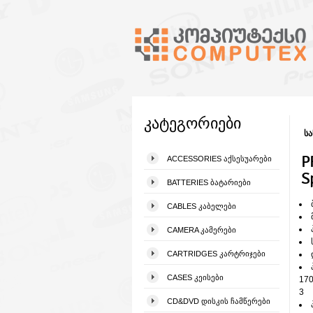
კატეგორიები
სა
P
ACCESSORIES ᲐᲥᲡᲔᲡᲣᲐᲠᲔᲑᲘ
S
BATTERIES ᲑᲐᲢᲐᲠᲘᲔᲑᲘ
CABLES ᲙᲐᲑᲔᲚᲔᲑᲘ
CAMERA ᲙᲐᲛᲔᲠᲔᲑᲘ
CARTRIDGES ᲙᲐᲠᲢᲠᲘᲯᲔᲑᲘ
CASES ᲙᲔᲘᲡᲔᲑᲘ
170
3
CD&DVD ᲓᲘᲡᲙᲘᲡ ᲩᲐᲛᲬᲔᲠᲔᲑᲘ