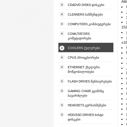
AM
CD&DVD DISKS ᲓᲘᲡᲙᲔᲑᲘ
CLEANERS ᲡᲐᲬᲛᲔᲜᲓᲔᲑᲘ
COMPUTERS ᲙᲝᲛᲞᲘᲣᲢᲔᲠᲔᲑᲘ
152
COMUTATORS
ᲙᲝᲛᲣᲢᲐᲢᲝᲠᲔᲑᲘ
±10
COOLERS ᲥᲣᲚᲔᲠᲔᲑᲘ
CPUS ᲞᲠᲝᲪᲔᲡᲝᲠᲔᲑᲘ
ETHERNET ᲥᲡᲔᲚᲣᲠᲘ
ᲛᲝᲬᲧᲝᲑᲘᲚᲝᲑᲔᲑᲘ
FLASH DRIVES ᲛᲔᲮᲡᲘᲔᲠᲔᲑᲔᲑᲘ
GAMING CHAIR ᲒᲔᲘᲛᲘᲜᲒ
ᲡᲐᲕᲐᲠᲫᲚᲔᲑᲘ
HEADSETS ᲧᲣᲠᲡᲐᲡᲛᲔᲜᲔᲑᲘ
HDD/SSD DRIVES ᲮᲘᲡᲢᲘ
ᲓᲘᲡᲙᲔᲑᲘ