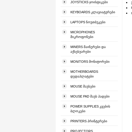
JOYSTICKS ᲯᲝᲘᲡᲢᲘᲙᲔᲑᲘ
KEYBOARDS ᲙᲚᲐᲕᲘᲐᲢᲣᲠᲔᲑᲘ
LAPTOPS ᲜᲝᲣᲗᲑᲣᲙᲔᲑᲘ
MICROPHONES
ᲛᲘᲙᲠᲝᲤᲝᲜᲔᲑᲘ
MINERS ᲛᲐᲘᲜᲔᲠᲔᲑᲘ ᲓᲐ
ᲐᲥᲡᲔᲡᲣᲐᲠᲔᲑᲘ
MONITORS ᲛᲝᲜᲘᲢᲝᲠᲔᲑᲘ
MOTHERBOARDS
ᲓᲔᲓᲐᲞᲚᲐᲢᲔᲑᲘ
MOUSE ᲛᲐᲣᲡᲔᲑᲘ
MOUSE PAD ᲛᲐᲣᲡ ᲞᲐᲓᲔᲑᲘ
POWER SUPPLIES ᲙᲕᲔᲑᲘᲡ
ᲑᲚᲝᲙᲔᲑᲘ
PRINTERS ᲞᲠᲘᲜᲢᲔᲠᲔᲑᲘ
PROJECTORS