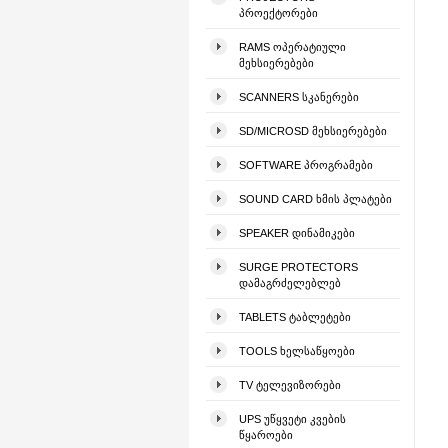
ᲞᲠᲝᲔᲥᲢᲝᲠᲔᲑᲘ
RAMS ᲝᲞᲔᲠᲐᲢᲘᲣᲚᲘ
ᲛᲔᲮᲡᲘᲔᲠᲔᲑᲔᲑᲘ
SCANNERS ᲡᲙᲐᲜᲔᲠᲔᲑᲘ
SD/MICROSD ᲛᲔᲮᲡᲘᲔᲠᲔᲑᲔᲑᲘ
SOFTWARE ᲞᲠᲝᲒᲠᲐᲛᲔᲑᲘ
SOUND CARD ᲮᲛᲘᲡ ᲞᲚᲐᲢᲔᲑᲘ
SPEAKER ᲓᲘᲜᲐᲛᲘᲙᲔᲑᲘ
SURGE PROTECTORS
ᲓᲐᲛᲐᲒᲠᲫᲔᲚᲔᲑᲚᲔᲑ
TABLETS ᲢᲐᲑᲚᲔᲢᲔᲑᲘ
TOOLS ᲮᲔᲚᲡᲐᲬᲧᲝᲔᲑᲘ
TV ᲢᲔᲚᲔᲕᲘᲖᲝᲠᲔᲑᲘ
UPS ᲣᲬᲧᲕᲔᲢᲘ ᲙᲕᲔᲑᲘᲡ
ᲬᲧᲐᲠᲝᲔᲑᲘ