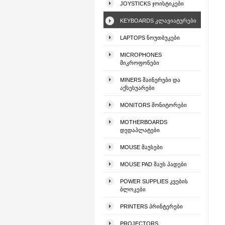
JOYSTICKS ᲯᲝᲘᲡᲢᲘᲙᲔᲑᲘ
KEYBOARDS ᲙᲚᲐᲕᲘᲐᲢᲣᲠᲔᲑᲘ
LAPTOPS ᲜᲝᲣᲗᲑᲣᲙᲔᲑᲘ
MICROPHONES
ᲛᲘᲙᲠᲝᲤᲝᲜᲔᲑᲘ
MINERS ᲛᲐᲘᲜᲔᲠᲔᲑᲘ ᲓᲐ
ᲐᲥᲡᲔᲡᲣᲐᲠᲔᲑᲘ
MONITORS ᲛᲝᲜᲘᲢᲝᲠᲔᲑᲘ
MOTHERBOARDS
ᲓᲔᲓᲐᲞᲚᲐᲢᲔᲑᲘ
MOUSE ᲛᲐᲣᲡᲔᲑᲘ
MOUSE PAD ᲛᲐᲣᲡ ᲞᲐᲓᲔᲑᲘ
POWER SUPPLIES ᲙᲕᲔᲑᲘᲡ
ᲑᲚᲝᲙᲔᲑᲘ
PRINTERS ᲞᲠᲘᲜᲢᲔᲠᲔᲑᲘ
PROJECTORS