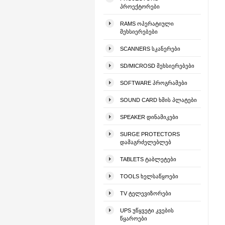
ᲞᲠᲝᲔᲥᲢᲝᲠᲔᲑᲘ
RAMS ᲝᲞᲔᲠᲐᲢᲘᲣᲚᲘ
ᲛᲔᲮᲡᲘᲔᲠᲔᲑᲔᲑᲘ
SCANNERS ᲡᲙᲐᲜᲔᲠᲔᲑᲘ
SD/MICROSD ᲛᲔᲮᲡᲘᲔᲠᲔᲑᲔᲑᲘ
SOFTWARE ᲞᲠᲝᲒᲠᲐᲛᲔᲑᲘ
SOUND CARD ᲮᲛᲘᲡ ᲞᲚᲐᲢᲔᲑᲘ
SPEAKER ᲓᲘᲜᲐᲛᲘᲙᲔᲑᲘ
SURGE PROTECTORS
ᲓᲐᲛᲐᲒᲠᲫᲔᲚᲔᲑᲚᲔᲑ
TABLETS ᲢᲐᲑᲚᲔᲢᲔᲑᲘ
TOOLS ᲮᲔᲚᲡᲐᲬᲧᲝᲔᲑᲘ
TV ᲢᲔᲚᲔᲕᲘᲖᲝᲠᲔᲑᲘ
UPS ᲣᲬᲧᲕᲔᲢᲘ ᲙᲕᲔᲑᲘᲡ
ᲬᲧᲐᲠᲝᲔᲑᲘ