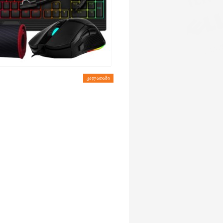
ᲙᲐᲚᲐᲗᲐᲨᲘ