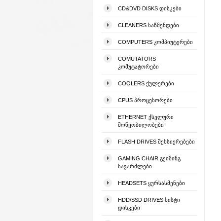
CD&DVD DISKS ᲓᲘᲡᲙᲔᲑᲘ
CLEANERS ᲡᲐᲬᲛᲔᲜᲓᲔᲑᲘ
COMPUTERS ᲙᲝᲛᲞᲘᲣᲢᲔᲠᲔᲑᲘ
COMUTATORS
ᲙᲝᲛᲣᲢᲐᲢᲝᲠᲔᲑᲘ
COOLERS ᲥᲣᲚᲔᲠᲔᲑᲘ
CPUS ᲞᲠᲝᲪᲔᲡᲝᲠᲔᲑᲘ
ETHERNET ᲥᲡᲔᲚᲣᲠᲘ
ᲛᲝᲬᲧᲝᲑᲘᲚᲝᲑᲔᲑᲘ
FLASH DRIVES ᲛᲔᲮᲡᲘᲔᲠᲔᲑᲔᲑᲘ
GAMING CHAIR ᲒᲔᲘᲛᲘᲜᲒ
ᲡᲐᲕᲐᲠᲫᲚᲔᲑᲘ
HEADSETS ᲧᲣᲠᲡᲐᲡᲛᲔᲜᲔᲑᲘ
HDD/SSD DRIVES ᲮᲘᲡᲢᲘ
ᲓᲘᲡᲙᲔᲑᲘ