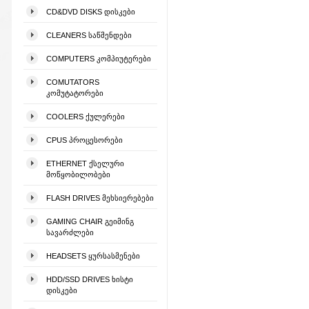
CD&DVD DISKS ᲓᲘᲡᲙᲔᲑᲘ
CLEANERS ᲡᲐᲬᲛᲔᲜᲓᲔᲑᲘ
COMPUTERS ᲙᲝᲛᲞᲘᲣᲢᲔᲠᲔᲑᲘ
COMUTATORS
ᲙᲝᲛᲣᲢᲐᲢᲝᲠᲔᲑᲘ
COOLERS ᲥᲣᲚᲔᲠᲔᲑᲘ
CPUS ᲞᲠᲝᲪᲔᲡᲝᲠᲔᲑᲘ
ETHERNET ᲥᲡᲔᲚᲣᲠᲘ
ᲛᲝᲬᲧᲝᲑᲘᲚᲝᲑᲔᲑᲘ
FLASH DRIVES ᲛᲔᲮᲡᲘᲔᲠᲔᲑᲔᲑᲘ
GAMING CHAIR ᲒᲔᲘᲛᲘᲜᲒ
ᲡᲐᲕᲐᲠᲫᲚᲔᲑᲘ
HEADSETS ᲧᲣᲠᲡᲐᲡᲛᲔᲜᲔᲑᲘ
HDD/SSD DRIVES ᲮᲘᲡᲢᲘ
ᲓᲘᲡᲙᲔᲑᲘ