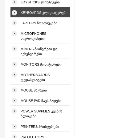
JOYSTICKS ᲯᲝᲘᲡᲢᲘᲙᲔᲑᲘ
KEYBOARDS ᲙᲚᲐᲕᲘᲐᲢᲣᲠᲔᲑᲘ
LAPTOPS ᲜᲝᲣᲗᲑᲣᲙᲔᲑᲘ
MICROPHONES
ᲛᲘᲙᲠᲝᲤᲝᲜᲔᲑᲘ
MINERS ᲛᲐᲘᲜᲔᲠᲔᲑᲘ ᲓᲐ
ᲐᲥᲡᲔᲡᲣᲐᲠᲔᲑᲘ
MONITORS ᲛᲝᲜᲘᲢᲝᲠᲔᲑᲘ
MOTHERBOARDS
ᲓᲔᲓᲐᲞᲚᲐᲢᲔᲑᲘ
MOUSE ᲛᲐᲣᲡᲔᲑᲘ
MOUSE PAD ᲛᲐᲣᲡ ᲞᲐᲓᲔᲑᲘ
POWER SUPPLIES ᲙᲕᲔᲑᲘᲡ
ᲑᲚᲝᲙᲔᲑᲘ
PRINTERS ᲞᲠᲘᲜᲢᲔᲠᲔᲑᲘ
PROJECTORS