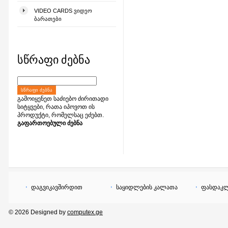
VIDEO CARDS ᲕᲘᲓᲔᲝ
ᲑᲐᲠᲐᲗᲔᲑᲘ
სწრაფი ძებნა
ᲡᲬᲠᲐᲤᲘ ᲫᲔᲑᲜᲐ
გამოიყენეთ საძიებო ძირითადი
სიტყვები, რათა იპოვოთ ის
პროდუქტი, რომელსაც ეძებთ.
გაფართოებული ძებნა
დაგვიკავშირდით
საყიდლების კალათა
ფასდაკლ
© 2026 Designed by
computex.ge