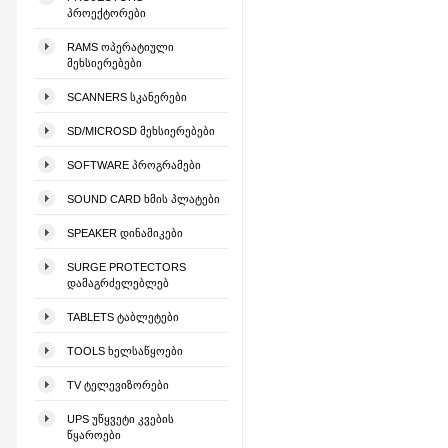
ᲞᲠᲝᲔᲥᲢᲝᲠᲔᲑᲘ
RAMS ᲝᲞᲔᲠᲐᲢᲘᲣᲚᲘ
ᲛᲔᲮᲡᲘᲔᲠᲔᲑᲔᲑᲘ
SCANNERS ᲡᲙᲐᲜᲔᲠᲔᲑᲘ
SD/MICROSD ᲛᲔᲮᲡᲘᲔᲠᲔᲑᲔᲑᲘ
SOFTWARE ᲞᲠᲝᲒᲠᲐᲛᲔᲑᲘ
SOUND CARD ᲮᲛᲘᲡ ᲞᲚᲐᲢᲔᲑᲘ
SPEAKER ᲓᲘᲜᲐᲛᲘᲙᲔᲑᲘ
SURGE PROTECTORS
ᲓᲐᲛᲐᲒᲠᲫᲔᲚᲔᲑᲚᲔᲑ
TABLETS ᲢᲐᲑᲚᲔᲢᲔᲑᲘ
TOOLS ᲮᲔᲚᲡᲐᲬᲧᲝᲔᲑᲘ
TV ᲢᲔᲚᲔᲕᲘᲖᲝᲠᲔᲑᲘ
UPS ᲣᲬᲧᲕᲔᲢᲘ ᲙᲕᲔᲑᲘᲡ
ᲬᲧᲐᲠᲝᲔᲑᲘ