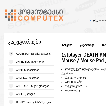
დაგვიკა
კატეგორიები
საწყისი
კატალოგი
Ke
1stplayer DEATH KN
ACCESSORIES ᲐᲥᲡᲔᲡᲣᲐᲠᲔᲑᲘ
Mouse / Mouse Pad 
BATTERIES ᲑᲐᲢᲐᲠᲘᲔᲑᲘ
კომპლექტი: კლავიატურა , მაუსი
CABLES ᲙᲐᲑᲔᲚᲔᲑᲘ
მაუსპედი
სპეციფიკაციები
CAMERA ᲙᲐᲛᲔᲠᲔᲑᲘ
Wireless: არა
CARTRIDGES ᲙᲐᲠᲢᲠᲘᲯᲔᲑᲘ
ინტერფეისი: USB
განათება: კი
CASES ᲙᲔᲘᲡᲔᲑᲘ
CD&DVD ᲓᲘᲡᲙᲘᲡ ᲩᲐᲛᲬᲔᲠᲔᲑᲘ