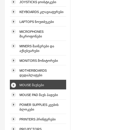
JOYSTICKS ᲯᲝᲘᲡᲢᲘᲙᲔᲑᲘ
KEYBOARDS ᲙᲚᲐᲕᲘᲐᲢᲣᲠᲔᲑᲘ
LAPTOPS ᲜᲝᲣᲗᲑᲣᲙᲔᲑᲘ
MICROPHONES
ᲛᲘᲙᲠᲝᲤᲝᲜᲔᲑᲘ
MINERS ᲛᲐᲘᲜᲔᲠᲔᲑᲘ ᲓᲐ
ᲐᲥᲡᲔᲡᲣᲐᲠᲔᲑᲘ
MONITORS ᲛᲝᲜᲘᲢᲝᲠᲔᲑᲘ
MOTHERBOARDS
ᲓᲔᲓᲐᲞᲚᲐᲢᲔᲑᲘ
MOUSE ᲛᲐᲣᲡᲔᲑᲘ
MOUSE PAD ᲛᲐᲣᲡ ᲞᲐᲓᲔᲑᲘ
POWER SUPPLIES ᲙᲕᲔᲑᲘᲡ
ᲑᲚᲝᲙᲔᲑᲘ
PRINTERS ᲞᲠᲘᲜᲢᲔᲠᲔᲑᲘ
PROJECTORS