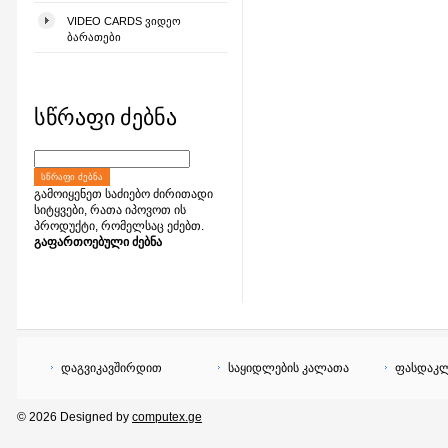
VIDEO CARDS ᲕᲘᲓᲔᲝ
ᲑᲐᲠᲐᲗᲔᲑᲘ
სწრაფი ძებნა
ᲡᲬᲠᲐᲤᲘ ᲫᲔᲑᲜᲐ
გამოიყენეთ საძიებო ძირითადი
სიტყვები, რათა იპოვოთ ის
პროდუქტი, რომელსაც ეძებთ.
გაფართოებული ძებნა
დაგვიკავშირდით
საყიდლების კალათა
ფასდაკლ
© 2026 Designed by
computex.ge