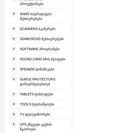
ᲞᲠᲝᲔᲥᲢᲝᲠᲔᲑᲘ
RAMS ᲝᲞᲔᲠᲐᲢᲘᲣᲚᲘ
ᲛᲔᲮᲡᲘᲔᲠᲔᲑᲔᲑᲘ
SCANNERS ᲡᲙᲐᲜᲔᲠᲔᲑᲘ
SD/MICROSD ᲛᲔᲮᲡᲘᲔᲠᲔᲑᲔᲑᲘ
SOFTWARE ᲞᲠᲝᲒᲠᲐᲛᲔᲑᲘ
SOUND CARD ᲮᲛᲘᲡ ᲞᲚᲐᲢᲔᲑᲘ
SPEAKER ᲓᲘᲜᲐᲛᲘᲙᲔᲑᲘ
SURGE PROTECTORS
ᲓᲐᲛᲐᲒᲠᲫᲔᲚᲔᲑᲚᲔᲑ
TABLETS ᲢᲐᲑᲚᲔᲢᲔᲑᲘ
TOOLS ᲮᲔᲚᲡᲐᲬᲧᲝᲔᲑᲘ
TV ᲢᲔᲚᲔᲕᲘᲖᲝᲠᲔᲑᲘ
UPS ᲣᲬᲧᲕᲔᲢᲘ ᲙᲕᲔᲑᲘᲡ
ᲬᲧᲐᲠᲝᲔᲑᲘ