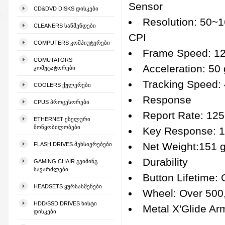
Sensor
CD&DVD DISKS ᲓᲘᲡᲙᲔᲑᲘ
Resolution: 50~
CLEANERS ᲡᲐᲬᲛᲔᲜᲓᲔᲑᲘ
CPI
COMPUTERS ᲙᲝᲛᲞᲘᲣᲢᲔᲠᲔᲑᲘ
Frame Speed: 12
COMUTATORS
Acceleration: 50 
ᲙᲝᲛᲣᲢᲐᲢᲝᲠᲔᲑᲘ
Tracking Speed: 
COOLERS ᲥᲣᲚᲔᲠᲔᲑᲘ
Response
CPUS ᲞᲠᲝᲪᲔᲡᲝᲠᲔᲑᲘ
Report Rate: 12
ETHERNET ᲥᲡᲔᲚᲣᲠᲘ
ᲛᲝᲬᲧᲝᲑᲘᲚᲝᲑᲔᲑᲘ
Key Response: 
Net Weight:151 g 
FLASH DRIVES ᲛᲔᲮᲡᲘᲔᲠᲔᲑᲔᲑᲘ
Durability
GAMING CHAIR ᲒᲔᲘᲛᲘᲜᲒ
ᲡᲐᲕᲐᲠᲫᲚᲔᲑᲘ
Button Lifetime: O
HEADSETS ᲧᲣᲠᲡᲐᲡᲛᲔᲜᲔᲑᲘ
Wheel: Over 500,
HDD/SSD DRIVES ᲮᲘᲡᲢᲘ
Metal X'Glide Ar
ᲓᲘᲡᲙᲔᲑᲘ