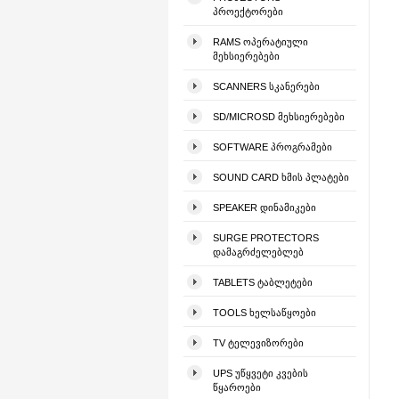
ᲞᲠᲝᲔᲥᲢᲝᲠᲔᲑᲘ
RAMS ᲝᲞᲔᲠᲐᲢᲘᲣᲚᲘ
ᲛᲔᲮᲡᲘᲔᲠᲔᲑᲔᲑᲘ
SCANNERS ᲡᲙᲐᲜᲔᲠᲔᲑᲘ
SD/MICROSD ᲛᲔᲮᲡᲘᲔᲠᲔᲑᲔᲑᲘ
SOFTWARE ᲞᲠᲝᲒᲠᲐᲛᲔᲑᲘ
SOUND CARD ᲮᲛᲘᲡ ᲞᲚᲐᲢᲔᲑᲘ
SPEAKER ᲓᲘᲜᲐᲛᲘᲙᲔᲑᲘ
SURGE PROTECTORS
ᲓᲐᲛᲐᲒᲠᲫᲔᲚᲔᲑᲚᲔᲑ
TABLETS ᲢᲐᲑᲚᲔᲢᲔᲑᲘ
TOOLS ᲮᲔᲚᲡᲐᲬᲧᲝᲔᲑᲘ
TV ᲢᲔᲚᲔᲕᲘᲖᲝᲠᲔᲑᲘ
UPS ᲣᲬᲧᲕᲔᲢᲘ ᲙᲕᲔᲑᲘᲡ
ᲬᲧᲐᲠᲝᲔᲑᲘ