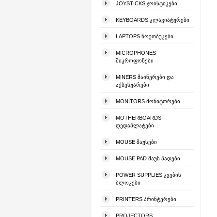
JOYSTICKS ᲯᲝᲘᲡᲢᲘᲙᲔᲑᲘ
KEYBOARDS ᲙᲚᲐᲕᲘᲐᲢᲣᲠᲔᲑᲘ
LAPTOPS ᲜᲝᲣᲗᲑᲣᲙᲔᲑᲘ
MICROPHONES
ᲛᲘᲙᲠᲝᲤᲝᲜᲔᲑᲘ
MINERS ᲛᲐᲘᲜᲔᲠᲔᲑᲘ ᲓᲐ
ᲐᲥᲡᲔᲡᲣᲐᲠᲔᲑᲘ
MONITORS ᲛᲝᲜᲘᲢᲝᲠᲔᲑᲘ
MOTHERBOARDS
ᲓᲔᲓᲐᲞᲚᲐᲢᲔᲑᲘ
MOUSE ᲛᲐᲣᲡᲔᲑᲘ
MOUSE PAD ᲛᲐᲣᲡ ᲞᲐᲓᲔᲑᲘ
POWER SUPPLIES ᲙᲕᲔᲑᲘᲡ
ᲑᲚᲝᲙᲔᲑᲘ
PRINTERS ᲞᲠᲘᲜᲢᲔᲠᲔᲑᲘ
PROJECTORS