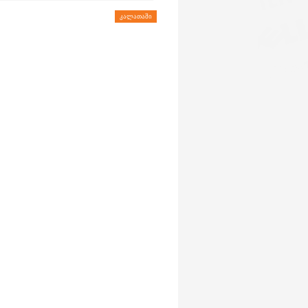
ᲙᲐᲚᲐᲗᲐᲨᲘ