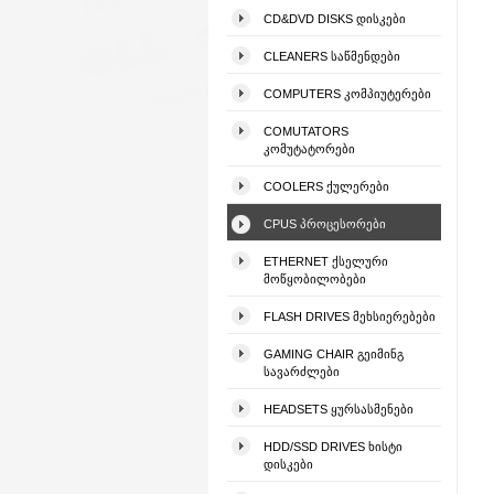
CD&DVD DISKS ᲓᲘᲡᲙᲔᲑᲘ
CLEANERS ᲡᲐᲬᲛᲔᲜᲓᲔᲑᲘ
COMPUTERS ᲙᲝᲛᲞᲘᲣᲢᲔᲠᲔᲑᲘ
COMUTATORS
ᲙᲝᲛᲣᲢᲐᲢᲝᲠᲔᲑᲘ
COOLERS ᲥᲣᲚᲔᲠᲔᲑᲘ
CPUS ᲞᲠᲝᲪᲔᲡᲝᲠᲔᲑᲘ
ETHERNET ᲥᲡᲔᲚᲣᲠᲘ
ᲛᲝᲬᲧᲝᲑᲘᲚᲝᲑᲔᲑᲘ
FLASH DRIVES ᲛᲔᲮᲡᲘᲔᲠᲔᲑᲔᲑᲘ
GAMING CHAIR ᲒᲔᲘᲛᲘᲜᲒ
ᲡᲐᲕᲐᲠᲫᲚᲔᲑᲘ
HEADSETS ᲧᲣᲠᲡᲐᲡᲛᲔᲜᲔᲑᲘ
HDD/SSD DRIVES ᲮᲘᲡᲢᲘ
ᲓᲘᲡᲙᲔᲑᲘ