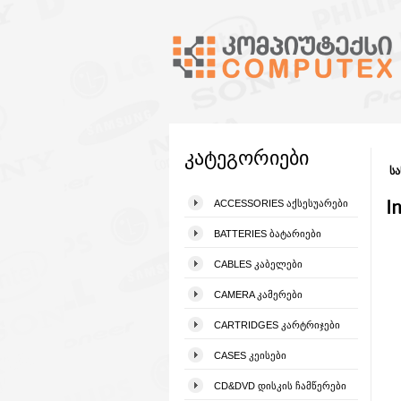
კატეგორიები
სა
I
ACCESSORIES ᲐᲥᲡᲔᲡᲣᲐᲠᲔᲑᲘ
BATTERIES ᲑᲐᲢᲐᲠᲘᲔᲑᲘ
CABLES ᲙᲐᲑᲔᲚᲔᲑᲘ
CAMERA ᲙᲐᲛᲔᲠᲔᲑᲘ
CARTRIDGES ᲙᲐᲠᲢᲠᲘᲯᲔᲑᲘ
CASES ᲙᲔᲘᲡᲔᲑᲘ
CD&DVD ᲓᲘᲡᲙᲘᲡ ᲩᲐᲛᲬᲔᲠᲔᲑᲘ