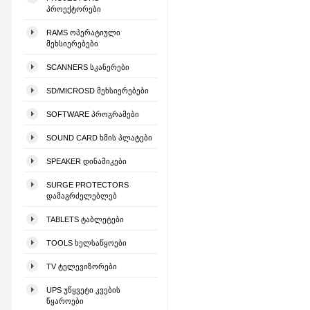
ᲞᲠᲝᲔᲥᲢᲝᲠᲔᲑᲘ
RAMS ᲝᲞᲔᲠᲐᲢᲘᲣᲚᲘ
ᲛᲔᲮᲡᲘᲔᲠᲔᲑᲔᲑᲘ
SCANNERS ᲡᲙᲐᲜᲔᲠᲔᲑᲘ
SD/MICROSD ᲛᲔᲮᲡᲘᲔᲠᲔᲑᲔᲑᲘ
SOFTWARE ᲞᲠᲝᲒᲠᲐᲛᲔᲑᲘ
SOUND CARD ᲮᲛᲘᲡ ᲞᲚᲐᲢᲔᲑᲘ
SPEAKER ᲓᲘᲜᲐᲛᲘᲙᲔᲑᲘ
SURGE PROTECTORS
ᲓᲐᲛᲐᲒᲠᲫᲔᲚᲔᲑᲚᲔᲑ
TABLETS ᲢᲐᲑᲚᲔᲢᲔᲑᲘ
TOOLS ᲮᲔᲚᲡᲐᲬᲧᲝᲔᲑᲘ
TV ᲢᲔᲚᲔᲕᲘᲖᲝᲠᲔᲑᲘ
UPS ᲣᲬᲧᲕᲔᲢᲘ ᲙᲕᲔᲑᲘᲡ
ᲬᲧᲐᲠᲝᲔᲑᲘ