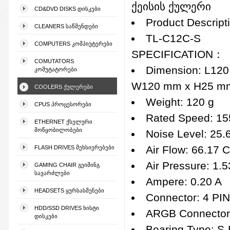
ქეისის ქულერი
CD&DVD DISKS ᲓᲘᲡᲙᲔᲑᲘ
Product Descript
CLEANERS ᲡᲐᲬᲛᲔᲜᲓᲔᲑᲘ
TL-C12C-S
COMPUTERS ᲙᲝᲛᲞᲘᲣᲢᲔᲠᲔᲑᲘ
SPECIFICATION：
COMUTATORS
Dimension: L12
ᲙᲝᲛᲣᲢᲐᲢᲝᲠᲔᲑᲘ
W120 mm x H25 m
COOLERS ᲥᲣᲚᲔᲠᲔᲑᲘ
Weight: 120 g
CPUS ᲞᲠᲝᲪᲔᲡᲝᲠᲔᲑᲘ
Rated Speed: 1
ETHERNET ᲥᲡᲔᲚᲣᲠᲘ
ᲛᲝᲬᲧᲝᲑᲘᲚᲝᲑᲔᲑᲘ
Noise Level: 25
Air Flow: 66.17
FLASH DRIVES ᲛᲔᲮᲡᲘᲔᲠᲔᲑᲔᲑᲘ
Air Pressure: 1
GAMING CHAIR ᲒᲔᲘᲛᲘᲜᲒ
ᲡᲐᲕᲐᲠᲫᲚᲔᲑᲘ
Ampere: 0.20 A
HEADSETS ᲧᲣᲠᲡᲐᲡᲛᲔᲜᲔᲑᲘ
Connector: 4 P
HDD/SSD DRIVES ᲮᲘᲡᲢᲘ
ARGB Connector:
ᲓᲘᲡᲙᲔᲑᲘ
Bearing Type: S