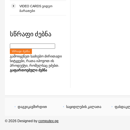
VIDEO CARDS ᲕᲘᲓᲔᲝ
ᲑᲐᲠᲐᲗᲔᲑᲘ
სწრაფი ძებნა
ᲡᲬᲠᲐᲤᲘ ᲫᲔᲑᲜᲐ
გამოიყენეთ საძიებო ძირითადი
სიტყვები, რათა იპოვოთ ის
პროდუქტი, რომელსაც ეძებთ.
გაფართოებული ძებნა
დაგვიკავშირდით
საყიდლების კალათა
ფასდაკლ
© 2026 Designed by
computex.ge