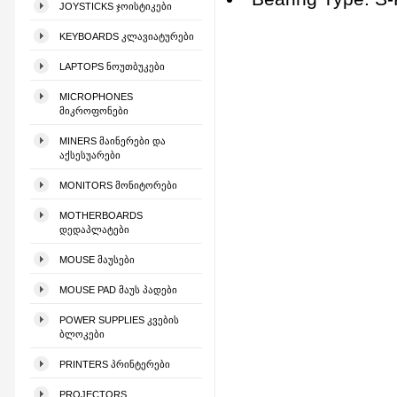
JOYSTICKS ᲯᲝᲘᲡᲢᲘᲙᲔᲑᲘ
KEYBOARDS ᲙᲚᲐᲕᲘᲐᲢᲣᲠᲔᲑᲘ
LAPTOPS ᲜᲝᲣᲗᲑᲣᲙᲔᲑᲘ
MICROPHONES
ᲛᲘᲙᲠᲝᲤᲝᲜᲔᲑᲘ
MINERS ᲛᲐᲘᲜᲔᲠᲔᲑᲘ ᲓᲐ
ᲐᲥᲡᲔᲡᲣᲐᲠᲔᲑᲘ
MONITORS ᲛᲝᲜᲘᲢᲝᲠᲔᲑᲘ
MOTHERBOARDS
ᲓᲔᲓᲐᲞᲚᲐᲢᲔᲑᲘ
MOUSE ᲛᲐᲣᲡᲔᲑᲘ
MOUSE PAD ᲛᲐᲣᲡ ᲞᲐᲓᲔᲑᲘ
POWER SUPPLIES ᲙᲕᲔᲑᲘᲡ
ᲑᲚᲝᲙᲔᲑᲘ
PRINTERS ᲞᲠᲘᲜᲢᲔᲠᲔᲑᲘ
PROJECTORS