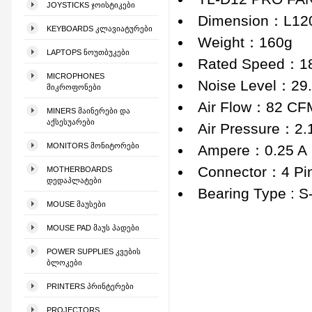
JOYSTICKS ᲯᲝᲘᲡᲢᲘᲙᲔᲑᲘ
Dimension：L12
KEYBOARDS ᲙᲚᲐᲕᲘᲐᲢᲣᲠᲔᲑᲘ
Weight：160g
LAPTOPS ᲜᲝᲣᲗᲑᲣᲙᲔᲑᲘ
Rated Speed：1
MICROPHONES
Noise Level：29
ᲛᲘᲙᲠᲝᲤᲝᲜᲔᲑᲘ
Air Flow：82 CF
MINERS ᲛᲐᲘᲜᲔᲠᲔᲑᲘ ᲓᲐ
ᲐᲥᲡᲔᲡᲣᲐᲠᲔᲑᲘ
Air Pressure：2
MONITORS ᲛᲝᲜᲘᲢᲝᲠᲔᲑᲘ
Ampere：0.25 A
Connector：4 Pi
MOTHERBOARDS
ᲓᲔᲓᲐᲞᲚᲐᲢᲔᲑᲘ
Bearing Type : 
MOUSE ᲛᲐᲣᲡᲔᲑᲘ
MOUSE PAD ᲛᲐᲣᲡ ᲞᲐᲓᲔᲑᲘ
POWER SUPPLIES ᲙᲕᲔᲑᲘᲡ
ᲑᲚᲝᲙᲔᲑᲘ
PRINTERS ᲞᲠᲘᲜᲢᲔᲠᲔᲑᲘ
PROJECTORS