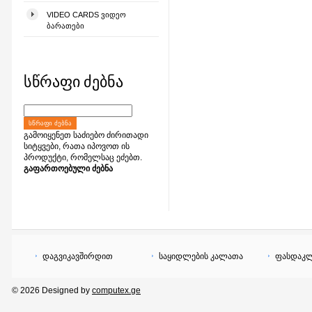
VIDEO CARDS ᲕᲘᲓᲔᲝ
ᲑᲐᲠᲐᲗᲔᲑᲘ
სწრაფი ძებნა
ᲡᲬᲠᲐᲤᲘ ᲫᲔᲑᲜᲐ
გამოიყენეთ საძიებო ძირითადი
სიტყვები, რათა იპოვოთ ის
პროდუქტი, რომელსაც ეძებთ.
გაფართოებული ძებნა
დაგვიკავშირდით
საყიდლების კალათა
ფასდაკლ
© 2026 Designed by
computex.ge