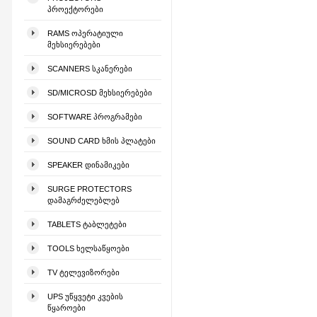
ᲞᲠᲝᲔᲥᲢᲝᲠᲔᲑᲘ
RAMS ᲝᲞᲔᲠᲐᲢᲘᲣᲚᲘ
ᲛᲔᲮᲡᲘᲔᲠᲔᲑᲔᲑᲘ
SCANNERS ᲡᲙᲐᲜᲔᲠᲔᲑᲘ
SD/MICROSD ᲛᲔᲮᲡᲘᲔᲠᲔᲑᲔᲑᲘ
SOFTWARE ᲞᲠᲝᲒᲠᲐᲛᲔᲑᲘ
SOUND CARD ᲮᲛᲘᲡ ᲞᲚᲐᲢᲔᲑᲘ
SPEAKER ᲓᲘᲜᲐᲛᲘᲙᲔᲑᲘ
SURGE PROTECTORS
ᲓᲐᲛᲐᲒᲠᲫᲔᲚᲔᲑᲚᲔᲑ
TABLETS ᲢᲐᲑᲚᲔᲢᲔᲑᲘ
TOOLS ᲮᲔᲚᲡᲐᲬᲧᲝᲔᲑᲘ
TV ᲢᲔᲚᲔᲕᲘᲖᲝᲠᲔᲑᲘ
UPS ᲣᲬᲧᲕᲔᲢᲘ ᲙᲕᲔᲑᲘᲡ
ᲬᲧᲐᲠᲝᲔᲑᲘ