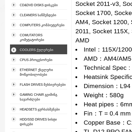
Socket 2011-v3, So
CD&DVD DISKS ᲓᲘᲡᲙᲔᲑᲘ
Socket 1700, Sock
CLEANERS ᲡᲐᲬᲛᲔᲜᲓᲔᲑᲘ
AM4, Socket 1200, 
COMPUTERS ᲙᲝᲛᲞᲘᲣᲢᲔᲠᲔᲑᲘ
2011, Socket 115X,
COMUTATORS
AMD
ᲙᲝᲛᲣᲢᲐᲢᲝᲠᲔᲑᲘ
Intel：115X/1200
COOLERS ᲥᲣᲚᲔᲠᲔᲑᲘ
AMD：AM4/AM5
CPUS ᲞᲠᲝᲪᲔᲡᲝᲠᲔᲑᲘ
Technical Spec :
ETHERNET ᲥᲡᲔᲚᲣᲠᲘ
ᲛᲝᲬᲧᲝᲑᲘᲚᲝᲑᲔᲑᲘ
Heatsink Specific
Dimension：L94
FLASH DRIVES ᲛᲔᲮᲡᲘᲔᲠᲔᲑᲔᲑᲘ
Weight：580g
GAMING CHAIR ᲒᲔᲘᲛᲘᲜᲒ
ᲡᲐᲕᲐᲠᲫᲚᲔᲑᲘ
Heat pipes：6mm 
HEADSETS ᲧᲣᲠᲡᲐᲡᲛᲔᲜᲔᲑᲘ
Fin：T = 0.4 m
HDD/SSD DRIVES ᲮᲘᲡᲢᲘ
Copper Base：C11
ᲓᲘᲡᲙᲔᲑᲘ
TL-D12 PRO FA