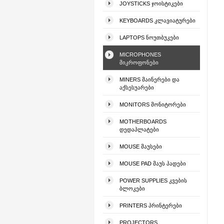
JOYSTICKS ᲯᲝᲘᲡᲢᲘᲙᲔᲑᲘ
KEYBOARDS ᲙᲚᲐᲕᲘᲐᲢᲣᲠᲔᲑᲘ
LAPTOPS ᲜᲝᲣᲗᲑᲣᲙᲔᲑᲘ
MICROPHONES
ᲛᲘᲙᲠᲝᲤᲝᲜᲔᲑᲘ
MINERS ᲛᲐᲘᲜᲔᲠᲔᲑᲘ ᲓᲐ
ᲐᲥᲡᲔᲡᲣᲐᲠᲔᲑᲘ
MONITORS ᲛᲝᲜᲘᲢᲝᲠᲔᲑᲘ
MOTHERBOARDS
ᲓᲔᲓᲐᲞᲚᲐᲢᲔᲑᲘ
MOUSE ᲛᲐᲣᲡᲔᲑᲘ
MOUSE PAD ᲛᲐᲣᲡ ᲞᲐᲓᲔᲑᲘ
POWER SUPPLIES ᲙᲕᲔᲑᲘᲡ
ᲑᲚᲝᲙᲔᲑᲘ
PRINTERS ᲞᲠᲘᲜᲢᲔᲠᲔᲑᲘ
PROJECTORS