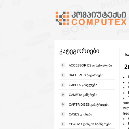
კატეგორიები
სა
2
ACCESSORIES ᲐᲥᲡᲔᲡᲣᲐᲠᲔᲑᲘ
BATTERIES ᲑᲐᲢᲐᲠᲘᲔᲑᲘ
CABLES ᲙᲐᲑᲔᲚᲔᲑᲘ
CAMERA ᲙᲐᲛᲔᲠᲔᲑᲘ
sui
CARTRIDGES ᲙᲐᲠᲢᲠᲘᲯᲔᲑᲘ
with
fre
CASES ᲙᲔᲘᲡᲔᲑᲘ
CD&DVD ᲓᲘᲡᲙᲘᲡ ᲩᲐᲛᲬᲔᲠᲔᲑᲘ