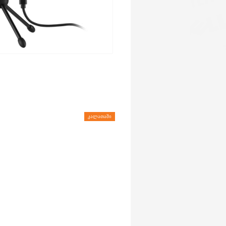
ᲙᲐᲚᲐᲗᲐᲨᲘ