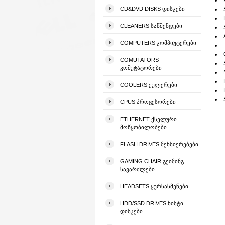
CD&DVD DISKS ᲓᲘᲡᲙᲔᲑᲘ
CLEANERS ᲡᲐᲬᲛᲔᲜᲓᲔᲑᲘ
COMPUTERS ᲙᲝᲛᲞᲘᲣᲢᲔᲠᲔᲑᲘ
COMUTATORS
ᲙᲝᲛᲣᲢᲐᲢᲝᲠᲔᲑᲘ
COOLERS ᲥᲣᲚᲔᲠᲔᲑᲘ
CPUS ᲞᲠᲝᲪᲔᲡᲝᲠᲔᲑᲘ
ETHERNET ᲥᲡᲔᲚᲣᲠᲘ
ᲛᲝᲬᲧᲝᲑᲘᲚᲝᲑᲔᲑᲘ
FLASH DRIVES ᲛᲔᲮᲡᲘᲔᲠᲔᲑᲔᲑᲘ
GAMING CHAIR ᲒᲔᲘᲛᲘᲜᲒ
ᲡᲐᲕᲐᲠᲫᲚᲔᲑᲘ
HEADSETS ᲧᲣᲠᲡᲐᲡᲛᲔᲜᲔᲑᲘ
HDD/SSD DRIVES ᲮᲘᲡᲢᲘ
ᲓᲘᲡᲙᲔᲑᲘ