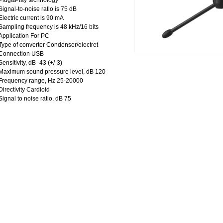
Plug&Play technology
Signal-to-noise ratio is 75 dB
Electric current is 90 mA
Sampling frequency is 48 kHz/16 bits
Application For PC
Type of converter Condenser/electret
Connection USB
Sensitivity, dB -43 (+/-3)
Maximum sound pressure level, dB 120
Frequency range, Hz 25-20000
Directivity Cardioid
Signal to noise ratio, dB 75