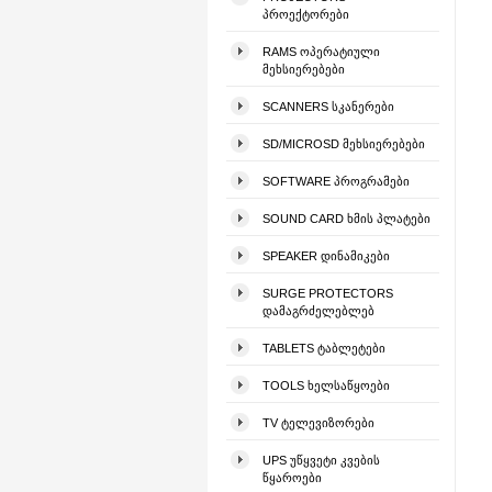
ᲞᲠᲝᲔᲥᲢᲝᲠᲔᲑᲘ
RAMS ᲝᲞᲔᲠᲐᲢᲘᲣᲚᲘ
ᲛᲔᲮᲡᲘᲔᲠᲔᲑᲔᲑᲘ
SCANNERS ᲡᲙᲐᲜᲔᲠᲔᲑᲘ
SD/MICROSD ᲛᲔᲮᲡᲘᲔᲠᲔᲑᲔᲑᲘ
SOFTWARE ᲞᲠᲝᲒᲠᲐᲛᲔᲑᲘ
SOUND CARD ᲮᲛᲘᲡ ᲞᲚᲐᲢᲔᲑᲘ
SPEAKER ᲓᲘᲜᲐᲛᲘᲙᲔᲑᲘ
SURGE PROTECTORS
ᲓᲐᲛᲐᲒᲠᲫᲔᲚᲔᲑᲚᲔᲑ
TABLETS ᲢᲐᲑᲚᲔᲢᲔᲑᲘ
TOOLS ᲮᲔᲚᲡᲐᲬᲧᲝᲔᲑᲘ
TV ᲢᲔᲚᲔᲕᲘᲖᲝᲠᲔᲑᲘ
UPS ᲣᲬᲧᲕᲔᲢᲘ ᲙᲕᲔᲑᲘᲡ
ᲬᲧᲐᲠᲝᲔᲑᲘ