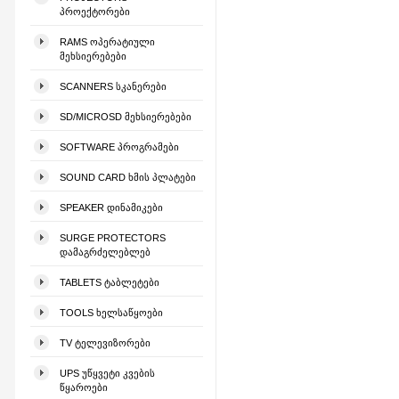
ᲞᲠᲝᲔᲥᲢᲝᲠᲔᲑᲘ
RAMS ᲝᲞᲔᲠᲐᲢᲘᲣᲚᲘ
ᲛᲔᲮᲡᲘᲔᲠᲔᲑᲔᲑᲘ
SCANNERS ᲡᲙᲐᲜᲔᲠᲔᲑᲘ
SD/MICROSD ᲛᲔᲮᲡᲘᲔᲠᲔᲑᲔᲑᲘ
SOFTWARE ᲞᲠᲝᲒᲠᲐᲛᲔᲑᲘ
SOUND CARD ᲮᲛᲘᲡ ᲞᲚᲐᲢᲔᲑᲘ
SPEAKER ᲓᲘᲜᲐᲛᲘᲙᲔᲑᲘ
SURGE PROTECTORS
ᲓᲐᲛᲐᲒᲠᲫᲔᲚᲔᲑᲚᲔᲑ
TABLETS ᲢᲐᲑᲚᲔᲢᲔᲑᲘ
TOOLS ᲮᲔᲚᲡᲐᲬᲧᲝᲔᲑᲘ
TV ᲢᲔᲚᲔᲕᲘᲖᲝᲠᲔᲑᲘ
UPS ᲣᲬᲧᲕᲔᲢᲘ ᲙᲕᲔᲑᲘᲡ
ᲬᲧᲐᲠᲝᲔᲑᲘ