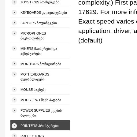
complexity.) First p
JOYSTICKS ᲯᲝᲘᲡᲢᲘᲙᲔᲑᲘ
17629. For more inf
KEYBOARDS ᲙᲚᲐᲕᲘᲐᲢᲣᲠᲔᲑᲘ
Exact speed varies 
LAPTOPS ᲜᲝᲣᲗᲑᲣᲙᲔᲑᲘ
application, driver,
MICROPHONES
ᲛᲘᲙᲠᲝᲤᲝᲜᲔᲑᲘ
(default)
MINERS ᲛᲐᲘᲜᲔᲠᲔᲑᲘ ᲓᲐ
ᲐᲥᲡᲔᲡᲣᲐᲠᲔᲑᲘ
MONITORS ᲛᲝᲜᲘᲢᲝᲠᲔᲑᲘ
MOTHERBOARDS
ᲓᲔᲓᲐᲞᲚᲐᲢᲔᲑᲘ
MOUSE ᲛᲐᲣᲡᲔᲑᲘ
MOUSE PAD ᲛᲐᲣᲡ ᲞᲐᲓᲔᲑᲘ
POWER SUPPLIES ᲙᲕᲔᲑᲘᲡ
ᲑᲚᲝᲙᲔᲑᲘ
PRINTERS ᲞᲠᲘᲜᲢᲔᲠᲔᲑᲘ
PROJECTORS