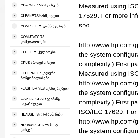
Measured using IS
CD&DVD DISKS ᲓᲘᲡᲙᲔᲑᲘ
17629. For more inf
CLEANERS ᲡᲐᲬᲛᲔᲜᲓᲔᲑᲘ
see
COMPUTERS ᲙᲝᲛᲞᲘᲣᲢᲔᲠᲔᲑᲘ
COMUTATORS
ᲙᲝᲛᲣᲢᲐᲢᲝᲠᲔᲑᲘ
http://www.hp.com/g
COOLERS ᲥᲣᲚᲔᲠᲔᲑᲘ
the system configura
complexity.) First p
CPUS ᲞᲠᲝᲪᲔᲡᲝᲠᲔᲑᲘ
Measured using ISO
ETHERNET ᲥᲡᲔᲚᲣᲠᲘ
ᲛᲝᲬᲧᲝᲑᲘᲚᲝᲑᲔᲑᲘ
http://www.hp.com/g
FLASH DRIVES ᲛᲔᲮᲡᲘᲔᲠᲔᲑᲔᲑᲘ
the system configura
GAMING CHAIR ᲒᲔᲘᲛᲘᲜᲒ
complexity.) First p
ᲡᲐᲕᲐᲠᲫᲚᲔᲑᲘ
ISO/IEC 17629. For
HEADSETS ᲧᲣᲠᲡᲐᲡᲛᲔᲜᲔᲑᲘ
http://www.hp.com/g
HDD/SSD DRIVES ᲮᲘᲡᲢᲘ
the system configura
ᲓᲘᲡᲙᲔᲑᲘ