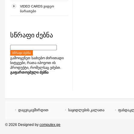
VIDEO CARDS ᲕᲘᲓᲔᲝ
ᲑᲐᲠᲐᲗᲔᲑᲘ
სწრაფი ძებნა
ᲡᲬᲠᲐᲤᲘ ᲫᲔᲑᲜᲐ
გამოიყენეთ საძიებო ძირითადი
სიტყვები, რათა იპოვოთ ის
პროდუქტი, რომელსაც ეძებთ.
გაფართოებული ძებნა
დაგვიკავშირდით
საყიდლების კალათა
ფასდაკლ
© 2026 Designed by
computex.ge