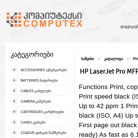
დაგვიკა
კატეგორიები
საწყისი
კატალოგი
Pr
HP LaserJet Pro MF
ACCESSORIES ᲐᲥᲡᲔᲡᲣᲐᲠᲔᲑᲘ
BATTERIES ᲑᲐᲢᲐᲠᲘᲔᲑᲘ
Functions Print, cop
CABLES ᲙᲐᲑᲔᲚᲔᲑᲘ
Print speed black (IS
CAMERA ᲙᲐᲛᲔᲠᲔᲑᲘ
Up to 42 ppm 1 Prin
CARTRIDGES ᲙᲐᲠᲢᲠᲘᲯᲔᲑᲘ
black (ISO, A4) Up 
CASES ᲙᲔᲘᲡᲔᲑᲘ
First page out black 
CD&DVD ᲓᲘᲡᲙᲘᲡ ᲩᲐᲛᲬᲔᲠᲔᲑᲘ
ready) As fast as 6.