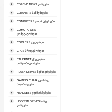
CD&DVD DISKS ᲓᲘᲡᲙᲔᲑᲘ
CLEANERS ᲡᲐᲬᲛᲔᲜᲓᲔᲑᲘ
COMPUTERS ᲙᲝᲛᲞᲘᲣᲢᲔᲠᲔᲑᲘ
COMUTATORS
ᲙᲝᲛᲣᲢᲐᲢᲝᲠᲔᲑᲘ
COOLERS ᲥᲣᲚᲔᲠᲔᲑᲘ
CPUS ᲞᲠᲝᲪᲔᲡᲝᲠᲔᲑᲘ
ETHERNET ᲥᲡᲔᲚᲣᲠᲘ
ᲛᲝᲬᲧᲝᲑᲘᲚᲝᲑᲔᲑᲘ
FLASH DRIVES ᲛᲔᲮᲡᲘᲔᲠᲔᲑᲔᲑᲘ
GAMING CHAIR ᲒᲔᲘᲛᲘᲜᲒ
ᲡᲐᲕᲐᲠᲫᲚᲔᲑᲘ
HEADSETS ᲧᲣᲠᲡᲐᲡᲛᲔᲜᲔᲑᲘ
HDD/SSD DRIVES ᲮᲘᲡᲢᲘ
ᲓᲘᲡᲙᲔᲑᲘ