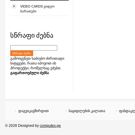
VIDEO CARDS ᲕᲘᲓᲔᲝ
ᲑᲐᲠᲐᲗᲔᲑᲘ
სწრაფი ძებნა
ᲡᲬᲠᲐᲤᲘ ᲫᲔᲑᲜᲐ
გამოიყენეთ საძიებო ძირითადი
სიტყვები, რათა იპოვოთ ის
პროდუქტი, რომელსაც ეძებთ.
გაფართოებული ძებნა
დაგვიკავშირდით
საყიდლების კალათა
ფასდაკლ
© 2026 Designed by
computex.ge