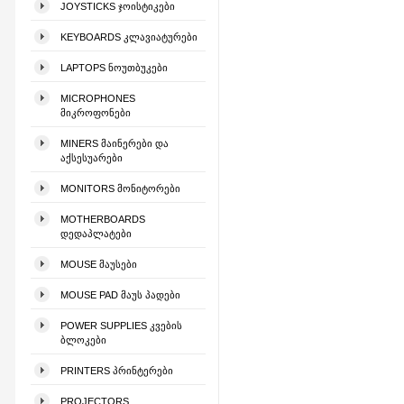
JOYSTICKS ᲯᲝᲘᲡᲢᲘᲙᲔᲑᲘ
KEYBOARDS ᲙᲚᲐᲕᲘᲐᲢᲣᲠᲔᲑᲘ
LAPTOPS ᲜᲝᲣᲗᲑᲣᲙᲔᲑᲘ
MICROPHONES
ᲛᲘᲙᲠᲝᲤᲝᲜᲔᲑᲘ
MINERS ᲛᲐᲘᲜᲔᲠᲔᲑᲘ ᲓᲐ
ᲐᲥᲡᲔᲡᲣᲐᲠᲔᲑᲘ
MONITORS ᲛᲝᲜᲘᲢᲝᲠᲔᲑᲘ
MOTHERBOARDS
ᲓᲔᲓᲐᲞᲚᲐᲢᲔᲑᲘ
MOUSE ᲛᲐᲣᲡᲔᲑᲘ
MOUSE PAD ᲛᲐᲣᲡ ᲞᲐᲓᲔᲑᲘ
POWER SUPPLIES ᲙᲕᲔᲑᲘᲡ
ᲑᲚᲝᲙᲔᲑᲘ
PRINTERS ᲞᲠᲘᲜᲢᲔᲠᲔᲑᲘ
PROJECTORS