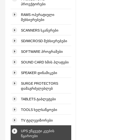
ᲞᲠᲝᲔᲥᲢᲝᲠᲔᲑᲘ
RAMS ᲝᲞᲔᲠᲐᲢᲘᲣᲚᲘ
ᲛᲔᲮᲡᲘᲔᲠᲔᲑᲔᲑᲘ
SCANNERS ᲡᲙᲐᲜᲔᲠᲔᲑᲘ
SD/MICROSD ᲛᲔᲮᲡᲘᲔᲠᲔᲑᲔᲑᲘ
SOFTWARE ᲞᲠᲝᲒᲠᲐᲛᲔᲑᲘ
SOUND CARD ᲮᲛᲘᲡ ᲞᲚᲐᲢᲔᲑᲘ
SPEAKER ᲓᲘᲜᲐᲛᲘᲙᲔᲑᲘ
SURGE PROTECTORS
ᲓᲐᲛᲐᲒᲠᲫᲔᲚᲔᲑᲚᲔᲑ
TABLETS ᲢᲐᲑᲚᲔᲢᲔᲑᲘ
TOOLS ᲮᲔᲚᲡᲐᲬᲧᲝᲔᲑᲘ
TV ᲢᲔᲚᲔᲕᲘᲖᲝᲠᲔᲑᲘ
UPS ᲣᲬᲧᲕᲔᲢᲘ ᲙᲕᲔᲑᲘᲡ
ᲬᲧᲐᲠᲝᲔᲑᲘ