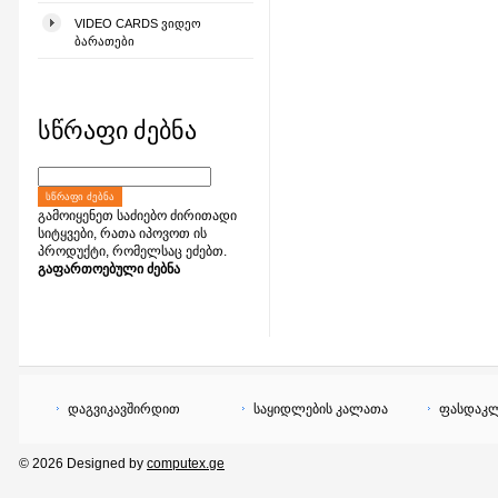
VIDEO CARDS ᲕᲘᲓᲔᲝ
ᲑᲐᲠᲐᲗᲔᲑᲘ
სწრაფი ძებნა
ᲡᲬᲠᲐᲤᲘ ᲫᲔᲑᲜᲐ
გამოიყენეთ საძიებო ძირითადი
სიტყვები, რათა იპოვოთ ის
პროდუქტი, რომელსაც ეძებთ.
გაფართოებული ძებნა
დაგვიკავშირდით
საყიდლების კალათა
ფასდაკლ
© 2026 Designed by
computex.ge