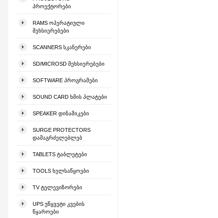
ᲞᲠᲝᲔᲥᲢᲝᲠᲔᲑᲘ
RAMS ᲝᲞᲔᲠᲐᲢᲘᲣᲚᲘ
ᲛᲔᲮᲡᲘᲔᲠᲔᲑᲔᲑᲘ
SCANNERS ᲡᲙᲐᲜᲔᲠᲔᲑᲘ
SD/MICROSD ᲛᲔᲮᲡᲘᲔᲠᲔᲑᲔᲑᲘ
SOFTWARE ᲞᲠᲝᲒᲠᲐᲛᲔᲑᲘ
SOUND CARD ᲮᲛᲘᲡ ᲞᲚᲐᲢᲔᲑᲘ
SPEAKER ᲓᲘᲜᲐᲛᲘᲙᲔᲑᲘ
SURGE PROTECTORS
ᲓᲐᲛᲐᲒᲠᲫᲔᲚᲔᲑᲚᲔᲑ
TABLETS ᲢᲐᲑᲚᲔᲢᲔᲑᲘ
TOOLS ᲮᲔᲚᲡᲐᲬᲧᲝᲔᲑᲘ
TV ᲢᲔᲚᲔᲕᲘᲖᲝᲠᲔᲑᲘ
UPS ᲣᲬᲧᲕᲔᲢᲘ ᲙᲕᲔᲑᲘᲡ
ᲬᲧᲐᲠᲝᲔᲑᲘ