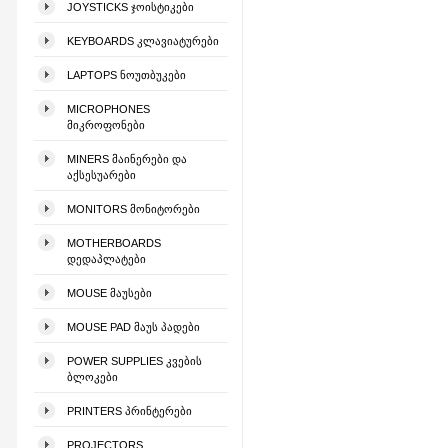
JOYSTICKS ᲯᲝᲘᲡᲢᲘᲙᲔᲑᲘ
KEYBOARDS ᲙᲚᲐᲕᲘᲐᲢᲣᲠᲔᲑᲘ
LAPTOPS ᲜᲝᲣᲗᲑᲣᲙᲔᲑᲘ
MICROPHONES
ᲛᲘᲙᲠᲝᲤᲝᲜᲔᲑᲘ
MINERS ᲛᲐᲘᲜᲔᲠᲔᲑᲘ ᲓᲐ
ᲐᲥᲡᲔᲡᲣᲐᲠᲔᲑᲘ
MONITORS ᲛᲝᲜᲘᲢᲝᲠᲔᲑᲘ
MOTHERBOARDS
ᲓᲔᲓᲐᲞᲚᲐᲢᲔᲑᲘ
MOUSE ᲛᲐᲣᲡᲔᲑᲘ
MOUSE PAD ᲛᲐᲣᲡ ᲞᲐᲓᲔᲑᲘ
POWER SUPPLIES ᲙᲕᲔᲑᲘᲡ
ᲑᲚᲝᲙᲔᲑᲘ
PRINTERS ᲞᲠᲘᲜᲢᲔᲠᲔᲑᲘ
PROJECTORS