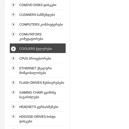
CD&DVD DISKS ᲓᲘᲡᲙᲔᲑᲘ
CLEANERS ᲡᲐᲬᲛᲔᲜᲓᲔᲑᲘ
COMPUTERS ᲙᲝᲛᲞᲘᲣᲢᲔᲠᲔᲑᲘ
COMUTATORS
ᲙᲝᲛᲣᲢᲐᲢᲝᲠᲔᲑᲘ
COOLERS ᲥᲣᲚᲔᲠᲔᲑᲘ
CPUS ᲞᲠᲝᲪᲔᲡᲝᲠᲔᲑᲘ
ETHERNET ᲥᲡᲔᲚᲣᲠᲘ
ᲛᲝᲬᲧᲝᲑᲘᲚᲝᲑᲔᲑᲘ
FLASH DRIVES ᲛᲔᲮᲡᲘᲔᲠᲔᲑᲔᲑᲘ
GAMING CHAIR ᲒᲔᲘᲛᲘᲜᲒ
ᲡᲐᲕᲐᲠᲫᲚᲔᲑᲘ
HEADSETS ᲧᲣᲠᲡᲐᲡᲛᲔᲜᲔᲑᲘ
HDD/SSD DRIVES ᲮᲘᲡᲢᲘ
ᲓᲘᲡᲙᲔᲑᲘ