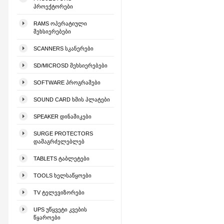
ᲞᲠᲝᲔᲥᲢᲝᲠᲔᲑᲘ
RAMS ᲝᲞᲔᲠᲐᲢᲘᲣᲚᲘ
ᲛᲔᲮᲡᲘᲔᲠᲔᲑᲔᲑᲘ
SCANNERS ᲡᲙᲐᲜᲔᲠᲔᲑᲘ
SD/MICROSD ᲛᲔᲮᲡᲘᲔᲠᲔᲑᲔᲑᲘ
SOFTWARE ᲞᲠᲝᲒᲠᲐᲛᲔᲑᲘ
SOUND CARD ᲮᲛᲘᲡ ᲞᲚᲐᲢᲔᲑᲘ
SPEAKER ᲓᲘᲜᲐᲛᲘᲙᲔᲑᲘ
SURGE PROTECTORS
ᲓᲐᲛᲐᲒᲠᲫᲔᲚᲔᲑᲚᲔᲑ
TABLETS ᲢᲐᲑᲚᲔᲢᲔᲑᲘ
TOOLS ᲮᲔᲚᲡᲐᲬᲧᲝᲔᲑᲘ
TV ᲢᲔᲚᲔᲕᲘᲖᲝᲠᲔᲑᲘ
UPS ᲣᲬᲧᲕᲔᲢᲘ ᲙᲕᲔᲑᲘᲡ
ᲬᲧᲐᲠᲝᲔᲑᲘ