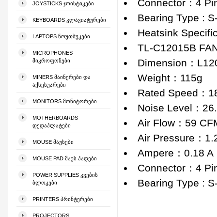
Connector：4 Pi
JOYSTICKS ᲯᲝᲘᲡᲢᲘᲙᲔᲑᲘ
Bearing Type : 
KEYBOARDS ᲙᲚᲐᲕᲘᲐᲢᲣᲠᲔᲑᲘ
Heatsink Specific
LAPTOPS ᲜᲝᲣᲗᲑᲣᲙᲔᲑᲘ
TL-C12015B FA
MICROPHONES
Dimension：L12
ᲛᲘᲙᲠᲝᲤᲝᲜᲔᲑᲘ
Weight：115g
MINERS ᲛᲐᲘᲜᲔᲠᲔᲑᲘ ᲓᲐ
ᲐᲥᲡᲔᲡᲣᲐᲠᲔᲑᲘ
Rated Speed：1
MONITORS ᲛᲝᲜᲘᲢᲝᲠᲔᲑᲘ
Noise Level：26
MOTHERBOARDS
Air Flow：59 CF
ᲓᲔᲓᲐᲞᲚᲐᲢᲔᲑᲘ
Air Pressure：1
MOUSE ᲛᲐᲣᲡᲔᲑᲘ
Ampere：0.18 A
MOUSE PAD ᲛᲐᲣᲡ ᲞᲐᲓᲔᲑᲘ
Connector：4 Pi
POWER SUPPLIES ᲙᲕᲔᲑᲘᲡ
Bearing Type : 
ᲑᲚᲝᲙᲔᲑᲘ
PRINTERS ᲞᲠᲘᲜᲢᲔᲠᲔᲑᲘ
PROJECTORS