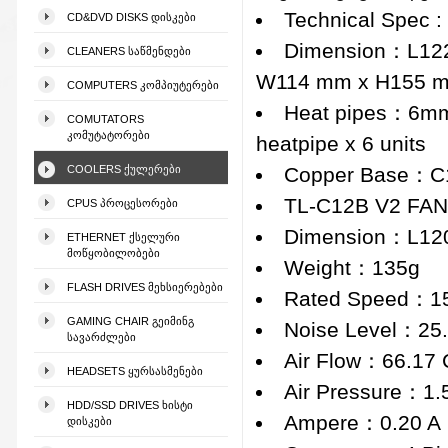
Technical Spec :
CD&DVD DISKS ᲓᲘᲡᲙᲔᲑᲘ
Dimension：L12
CLEANERS ᲡᲐᲬᲛᲔᲜᲓᲔᲑᲘ
W114 mm x H155 
COMPUTERS ᲙᲝᲛᲞᲘᲣᲢᲔᲠᲔᲑᲘ
Heat pipes：6m
COMUTATORS
ᲙᲝᲛᲣᲢᲐᲢᲝᲠᲔᲑᲘ
heatpipe x 6 units
COOLERS ᲥᲣᲚᲔᲠᲔᲑᲘ
Copper Base：C11
TL-C12B V2 FA
CPUS ᲞᲠᲝᲪᲔᲡᲝᲠᲔᲑᲘ
Dimension：L12
ETHERNET ᲥᲡᲔᲚᲣᲠᲘ
ᲛᲝᲬᲧᲝᲑᲘᲚᲝᲑᲔᲑᲘ
Weight：135g
FLASH DRIVES ᲛᲔᲮᲡᲘᲔᲠᲔᲑᲔᲑᲘ
Rated Speed：1
GAMING CHAIR ᲒᲔᲘᲛᲘᲜᲒ
Noise Level：25
ᲡᲐᲕᲐᲠᲫᲚᲔᲑᲘ
Air Flow：66.17
HEADSETS ᲧᲣᲠᲡᲐᲡᲛᲔᲜᲔᲑᲘ
Air Pressure：1
HDD/SSD DRIVES ᲮᲘᲡᲢᲘ
Ampere：0.20 A
ᲓᲘᲡᲙᲔᲑᲘ