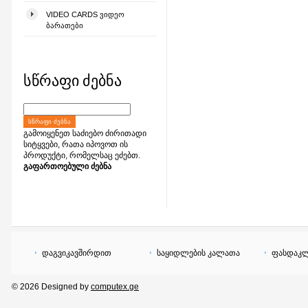
VIDEO CARDS ᲕᲘᲓᲔᲝ
ᲑᲐᲠᲐᲗᲔᲑᲘ
სწრაფი ძებნა
ᲡᲬᲠᲐᲤᲘ ᲫᲔᲑᲜᲐ
გამოიყენეთ საძიებო ძირითადი
სიტყვები, რათა იპოვოთ ის
პროდუქტი, რომელსაც ეძებთ.
გაფართოებული ძებნა
დაგვიკავშირდით
საყიდლების კალათა
ფასდაკლ
© 2026 Designed by
computex.ge